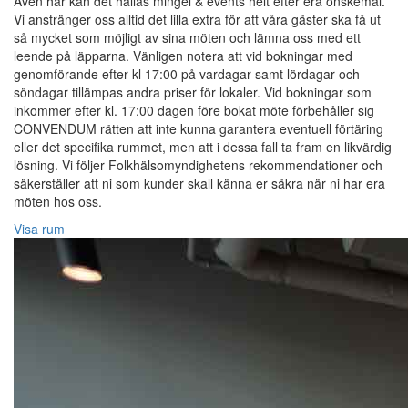
Även här kan det hållas mingel & events helt efter era önskemål.
Vi anstränger oss alltid det lilla extra för att våra gäster ska få ut
så mycket som möjligt av sina möten och lämna oss med ett
leende på läpparna. Vänligen notera att vid bokningar med
genomförande efter kl 17:00 på vardagar samt lördagar och
söndagar tillämpas andra priser för lokaler. Vid bokningar som
inkommer efter kl. 17:00 dagen före bokat möte förbehåller sig
CONVENDUM rätten att inte kunna garantera eventuell förtäring
eller det specifika rummet, men att i dessa fall ta fram en likvärdig
lösning. Vi följer Folkhälsomyndighetens rekommendationer och
säkerställer att ni som kunder skall känna er säkra när ni har era
möten hos oss.
Visa rum