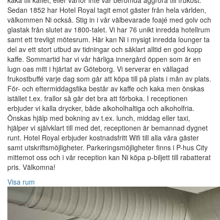
kaka till kaffet, eller varför inte vår berömda äggröra till frukost.
Sedan 1852 har Hotel Royal tagit emot gäster från hela världen,
välkommen Ni också. Stig in i vår välbevarade foajé med golv och
glastak från slutet av 1800-talet. Vi har 76 unikt inredda hotellrum
samt ett trevligt mötesrum. Här kan Ni i mysigt inredda lounger ta
del av ett stort utbud av tidningar och såklart alltid en god kopp
kaffe. Sommartid har vi vår härliga innergård öppen som är en
lugn oas mitt i hjärtat av Göteborg. Vi serverar en vällagad
frukostbuffé varje dag som går att köpa till på plats i mån av plats.
För- och eftermiddagsfika består av kaffe och kaka men önskas
istället t.ex. frallor så går det bra att förboka. I receptionen
erbjuder vi kalla drycker, både alkoholhaltiga och alkoholfria.
Önskas hjälp med bokning av t.ex. lunch, middag eller taxi,
hjälper vi självklart till med det, receptionen är bemannad dygnet
runt. Hotel Royal erbjuder kostnadsfritt Wifi till alla våra gäster
samt utskriftsmöjligheter. Parkeringsmöjligheter finns i P-hus City
mittemot oss och i vår reception kan Ni köpa p-biljett till rabatterat
pris. Välkomna!
Visa rum