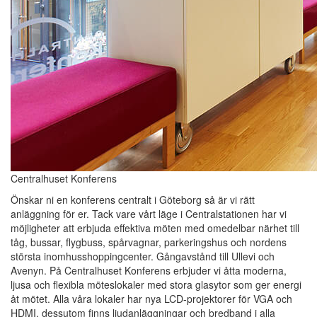
Centralhuset Konferens
Önskar ni en konferens centralt i Göteborg så är vi rätt
anläggning för er. Tack vare vårt läge i Centralstationen har vi
möjligheter att erbjuda effektiva möten med omedelbar närhet till
tåg, bussar, flygbuss, spårvagnar, parkeringshus och nordens
största inomhusshoppingcenter. Gångavstånd till Ullevi och
Avenyn. På Centralhuset Konferens erbjuder vi åtta moderna,
ljusa och flexibla möteslokaler med stora glasytor som ger energi
åt mötet. Alla våra lokaler har nya LCD-projektorer för VGA och
HDMI, dessutom finns ljudanläggningar och bredband i alla