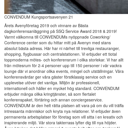
CONVENDUM Kungsportsavenyen 21
Årets Avenyföretag 2019 och vinnare av Bästa
dagkonferensanläggning på SSQ Service Award 2018 & 2019!
Varmt välkomna till CONVENDUMs nyöppnade Coworking/
Conference center som du hittar mitt på Avenyn med stans
absolut bästa adress. Här har ni närhet till trevliga restauranger,
shopping, flygbussar och centralstationen. Vi erbjuder ett tiotal
toppmoderna mötes- och konferensrum i olika storlekar. Vi har allt
från mötesrum för 2-4 personer upp till 150 personer i vår vackra
lounge där vi anordnar olika events, mingel och utställningar. Våra
konferensvärdar ger våra gäster förstklassig service och en
upplevelse utöver det vanliga. Miljön är professionell,
internationell och håller en mycket hög standard. CONVENDUM
erbjuder många olika kringtjänster, så som flertalet
konferenspaket, förtäring och annan conciergeservice.
CONVENDUM är den helt rätta platsen att vara på om du vill träffa
intressanta människor och knyta nya relationer. Vi erbjuder även
permanenta arbetsplatser för företag som vill sitta i en kreativ och
inspirerande miljö. Vår stora takterrass lyfter dig till nya höjder.