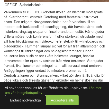
IOFFICE -Sjöbefälsskolan
Välkommen till iOFFICE Sjöbefälsskolan, en historisk mötesplats
på Kvarnberget i centrala Göteborg med fantastisk utsikt över
älven. Den tidigare Navigationsskolan har förvandlats till en
modern och funktionell mötesanläggning, där havets närhet och
historiens vingslag skapar en inspirerande atmosfär. Här erbjuder
vi flera mötes- och konferensrum i olika storlekar, utrustade med
allt från bildskärmar och videokonferensteknik till whiteboards och
blädderblock. Rummen lämpar sig väl för allt från affärsmöten och
workshops till utbildningar och heldagskonferenser. Under
pauserna kan ni slå er ner i våra bekväma lounger, besöka
tornrummet eller njuta av utsikten från våra terrasser. Vi erbjuder
frukost, fika, luncher och mingelmat – allt serverat med omtanke.
Anläggningen ligger endast tio minuters promenad från
Centralstationen och Brunnsparken, vilket gör den lättillgänglig för
både lokala och tillresta gäster. Vi erbjuder en helhetslösning där
teknik, service och miljö samspelar för att skapa en
Vi använder cookies för att förbättra din upplevelse.
Läs mer
mötesupplevelse utöver det vanliga. Vår personal ser till att varje
om vår integritetspolicy
detalj fungerar – så att du kan fokusera helt på innehållet.
Endast nödvändiga
Acceptera alla
Visa rum