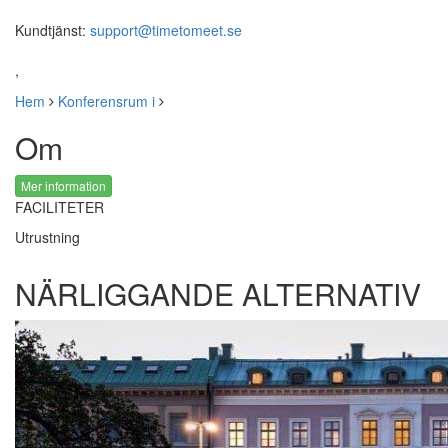
Kundtjänst:
support@timetomeet.se
,
Hem
Konferensrum i
Om
Mer information
FACILITETER
Utrustning
NÄRLIGGANDE ALTERNATIV