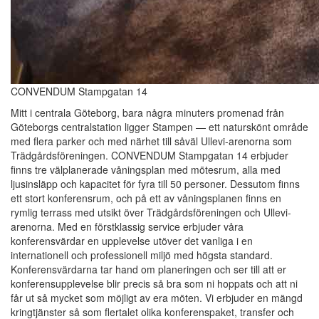
CONVENDUM Stampgatan 14
Mitt i centrala Göteborg, bara några minuters promenad från
Göteborgs centralstation ligger Stampen — ett naturskönt område
med flera parker och med närhet till såväl Ullevi-arenorna som
Trädgårdsföreningen. CONVENDUM Stampgatan 14 erbjuder
finns tre välplanerade våningsplan med mötesrum, alla med
ljusinsläpp och kapacitet för fyra till 50 personer. Dessutom finns
ett stort konferensrum, och på ett av våningsplanen finns en
rymlig terrass med utsikt över Trädgårdsföreningen och Ullevi-
arenorna. Med en förstklassig service erbjuder våra
konferensvärdar en upplevelse utöver det vanliga i en
internationell och professionell miljö med högsta standard.
Konferensvärdarna tar hand om planeringen och ser till att er
konferensupplevelse blir precis så bra som ni hoppats och att ni
får ut så mycket som möjligt av era möten. Vi erbjuder en mängd
kringtjänster så som flertalet olika konferenspaket, transfer och