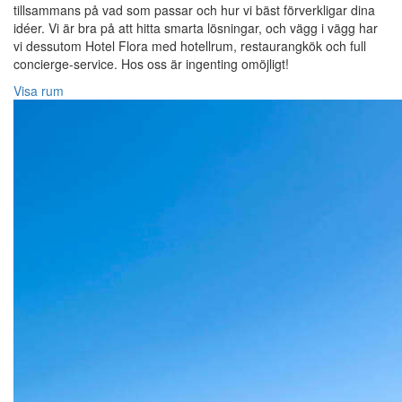
tillsammans på vad som passar och hur vi bäst förverkligar dina
idéer. Vi är bra på att hitta smarta lösningar, och vägg i vägg har
vi dessutom Hotel Flora med hotellrum, restaurangkök och full
concierge-service. Hos oss är ingenting omöjligt!
Visa rum