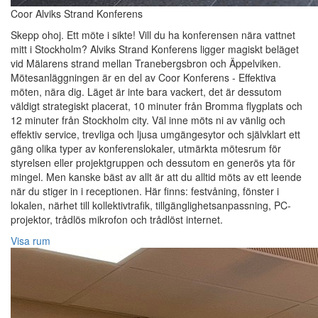
Coor Alviks Strand Konferens
Skepp ohoj. Ett möte i sikte! Vill du ha konferensen nära vattnet
mitt i Stockholm? Alviks Strand Konferens ligger magiskt beläget
vid Mälarens strand mellan Tranebergsbron och Äppelviken.
Mötesanläggningen är en del av Coor Konferens - Effektiva
möten, nära dig. Läget är inte bara vackert, det är dessutom
väldigt strategiskt placerat, 10 minuter från Bromma flygplats och
12 minuter från Stockholm city. Väl inne möts ni av vänlig och
effektiv service, trevliga och ljusa umgängesytor och självklart ett
gäng olika typer av konferenslokaler, utmärkta mötesrum för
styrelsen eller projektgruppen och dessutom en generös yta för
mingel. Men kanske bäst av allt är att du alltid möts av ett leende
när du stiger in i receptionen. Här finns: festvåning, fönster i
lokalen, närhet till kollektivtrafik, tillgänglighetsanpassning, PC-
projektor, trådlös mikrofon och trådlöst internet.
Visa rum