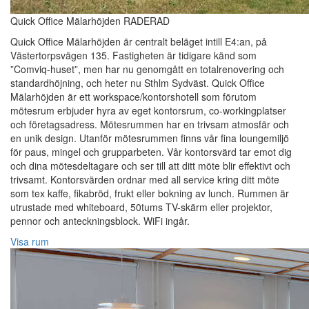
Quick Office Mälarhöjden RADERAD
Quick Office Mälarhöjden är centralt beläget intill E4:an, på
Västertorpsvägen 135. Fastigheten är tidigare känd som
”Comviq-huset”, men har nu genomgått en totalrenovering och
standardhöjning, och heter nu Sthlm Sydväst. Quick Office
Mälarhöjden är ett workspace/kontorshotell som förutom
mötesrum erbjuder hyra av eget kontorsrum, co-workingplatser
och företagsadress. Mötesrummen har en trivsam atmosfär och
en unik design. Utanför mötesrummen finns vår fina loungemiljö
för paus, mingel och grupparbeten. Vår kontorsvärd tar emot dig
och dina mötesdeltagare och ser till att ditt möte blir effektivt och
trivsamt. Kontorsvärden ordnar med all service kring ditt möte
som tex kaffe, fikabröd, frukt eller bokning av lunch. Rummen är
utrustade med whiteboard, 50tums TV-skärm eller projektor,
pennor och anteckningsblock. WiFi ingår.
Visa rum