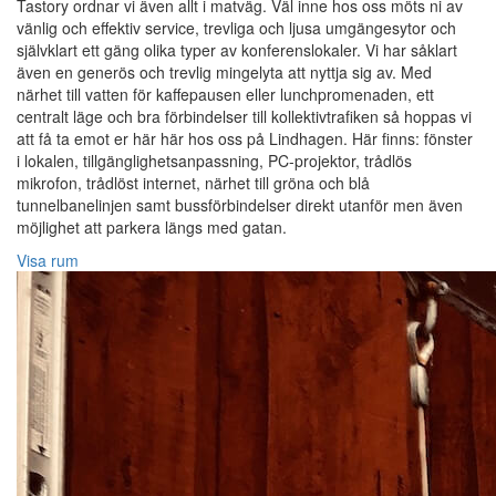
Tastory ordnar vi även allt i matväg. Väl inne hos oss möts ni av
vänlig och effektiv service, trevliga och ljusa umgängesytor och
självklart ett gäng olika typer av konferenslokaler. Vi har såklart
även en generös och trevlig mingelyta att nyttja sig av. Med
närhet till vatten för kaffepausen eller lunchpromenaden, ett
centralt läge och bra förbindelser till kollektivtrafiken så hoppas vi
att få ta emot er här här hos oss på Lindhagen. Här finns: fönster
i lokalen, tillgänglighetsanpassning, PC-projektor, trådlös
mikrofon, trådlöst internet, närhet till gröna och blå
tunnelbanelinjen samt bussförbindelser direkt utanför men även
möjlighet att parkera längs med gatan.
Visa rum