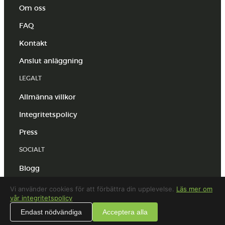
Om oss
FAQ
Kontakt
Anslut anläggning
LEGALT
Allmänna villkor
Integritetspolicy
Press
SOCIALT
Blogg
LinkedIn
Vi använder cookies för att förbättra din upplevelse.
Läs mer om
vår integritetspolicy
Endast nödvändiga
Acceptera alla