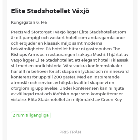
Elite Stadshotellet Växjö
Kungsgatan 6, 145
Precis vid Stortorget i Växjö ligger Elite Stadshotellet som
är ett pampigt och vackert hotell som andas gamla anor
och erbjuder en klassisk miljö samt moderna
bekvämligheter. På hotellet hittar ni gastropuben The
Bishops Arms och restaurangen Izakaya Moshi. I hjärtat av
Växjö ligger Elite Stadshotellet, ett elegant hotell i klassisk
stil med en anrik historia. Våra vackra konferenslokaler
har allt ni behöver för att skapa en lyckad och minnesvärd
konferens för upp till 200 gäster. Med en inspirerande
atmosfär och service av högsta kvalitet skapar vi en
oförglömlig upplevelse. Under konferensen kan ni njuta
av vällagad mat och förfriskningar som kompletterar er
vistelse. Elite Stadshotellet är miljömärkt av Green Key
2 rum tillgängliga
PRIS FRÅN