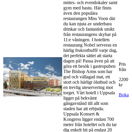
mötes- och eventlokaler samt
gym med bastu. Här finns
även den populära
restaurangen Miss Voon där
du kan njuta av underbara
drinkar och fantastisk utsikt
från restaurangens skybar på
11:e våningen. I hotellets
restaurang Nobel serveras en
härlig frukostbuffé varje dag,
det perfekta sättet att starta
dagen på! Passa även på att
Pris
göra ett besök i gastropuben
från
The Bishop Arms som har
god och vällagad mat, ett
2200
stort och härligt ölutbud och
kr
en trevlig uteservering mot
torget. Vårt hotell i Uppsala
Boka
ligger på bekvämt
gångavstånd till allt som
staden har att erbjuda.
Uppsala Konsert &
Kongress ligger endast 700
meter från hotellet och du tar
dig enkelt hit på endast 20