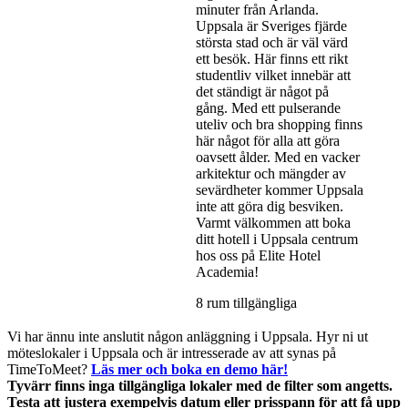
minuter från Arlanda.
Uppsala är Sveriges fjärde
största stad och är väl värd
ett besök. Här finns ett rikt
studentliv vilket innebär att
det ständigt är något på
gång. Med ett pulserande
uteliv och bra shopping finns
här något för alla att göra
oavsett ålder. Med en vacker
arkitektur och mängder av
sevärdheter kommer Uppsala
inte att göra dig besviken.
Varmt välkommen att boka
ditt hotell i Uppsala centrum
hos oss på Elite Hotel
Academia!
8 rum tillgängliga
Vi har ännu inte anslutit någon anläggning i Uppsala. Hyr ni ut
möteslokaler i Uppsala och är intresserade av att synas på
TimeToMeet?
Läs mer och boka en demo här!
Tyvärr finns inga tillgängliga lokaler med de filter som angetts.
Testa att justera exempelvis datum eller prisspann för att få upp