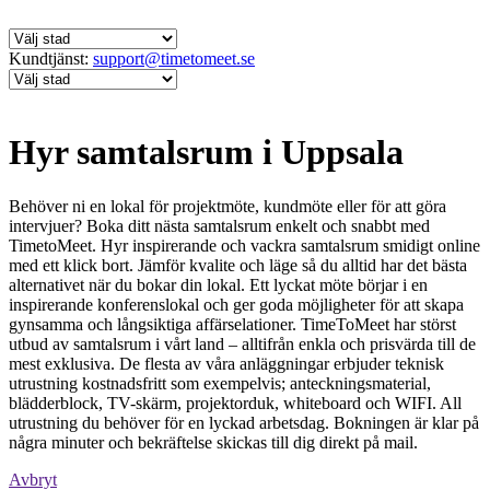
Kundtjänst:
support@timetomeet.se
Hyr samtalsrum i Uppsala
Behöver ni en lokal för projektmöte, kundmöte eller för att göra
intervjuer? Boka ditt nästa samtalsrum enkelt och snabbt med
TimetoMeet. Hyr inspirerande och vackra samtalsrum smidigt online
med ett klick bort. Jämför kvalite och läge så du alltid har det bästa
alternativet när du bokar din lokal. Ett lyckat möte börjar i en
inspirerande konferenslokal och ger goda möjligheter för att skapa
gynsamma och långsiktiga affärselationer. TimeToMeet har störst
utbud av samtalsrum i vårt land – alltifrån enkla och prisvärda till de
mest exklusiva. De flesta av våra anläggningar erbjuder teknisk
utrustning kostnadsfritt som exempelvis; anteckningsmaterial,
blädderblock, TV-skärm, projektorduk, whiteboard och WIFI. All
utrustning du behöver för en lyckad arbetsdag. Bokningen är klar på
några minuter och bekräftelse skickas till dig direkt på mail.
Avbryt