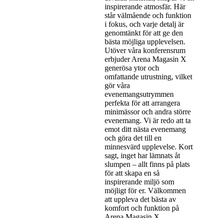
inspirerande atmosfär. Här
står välmående och funktion
i fokus, och varje detalj är
genomtänkt för att ge den
bästa möjliga upplevelsen.
Utöver våra konferensrum
erbjuder Arena Magasin X
generösa ytor och
omfattande utrustning, vilket
gör våra
evenemangsutrymmen
perfekta för att arrangera
minimässor och andra större
evenemang. Vi är redo att ta
emot ditt nästa evenemang
och göra det till en
minnesvärd upplevelse. Kort
sagt, inget har lämnats åt
slumpen – allt finns på plats
för att skapa en så
inspirerande miljö som
möjligt för er. Välkommen
att uppleva det bästa av
komfort och funktion på
Arena Magasin X.