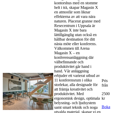
kontorshus med en stomme
helt i trä, skapar Magasin X
en atmosfär som liknar
effekterna av att vara nära
naturen. Placerat granne med
Resecentrum i Uppsala är
Magasin X inte bara
lättillgänglig utan också en
hållbar destination för ditt
nästa möte eller konferens.
Välkommen till Arena
Magasin X – en
konferensanläggning där
välbefinnande och
produktivitet går hand i
hand. Vår anläggning
erbjuder ett varierat utbud av
11 konferensrum i olika
Pris
storlekar, alla designade för
från
att främja kreativitet och
produktivitet. Med
2500
ergonomisk design, optimala
kr
belysning- och ljudsystem
Boka
samt smart teknik och noga
utvalda material, skapar vi en