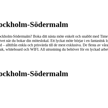
Stockholm-Södermalm
Stockholm-Södermalm? Boka ditt nästa möte enkelt och snabbt med Time
nativet när du bokar din möteslokal. Ett lyckat möte börjar i en fantasti
d – alltifrån enkla och prisvärda till de mest exklusiva. De flesta av vå
k, whiteboard och WIFI. All utrustning du behöver för en lyckad arbets
Stockholm-Södermalm