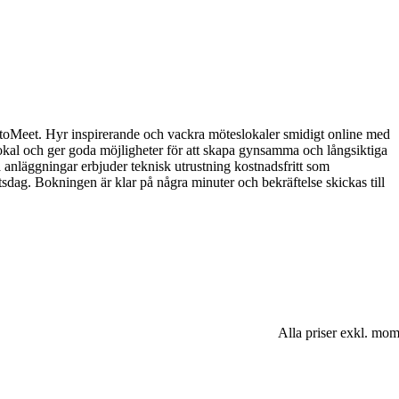
toMeet. Hyr inspirerande och vackra möteslokaler smidigt online med
sk lokal och ger goda möjligheter för att skapa gynsamma och långsiktiga
ra anläggningar erbjuder teknisk utrustning kostnadsfritt som
dag. Bokningen är klar på några minuter och bekräftelse skickas till
Alla priser exkl. mo