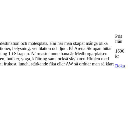
Pris
från
destination och mötesplats. Här har man skapat många olika
tioner, belysning, ventilation och ljud. På Arena Skrapan hittar
1600
våning 1 i Skrapan. Närmaste tunnelbana är Medborgarplatsen
kr
len, butiker, yoga, klättring samt också skybaren Himlen med
ni frukost, lunch, stärkande fika eller AW så ordnar man så klart
Boka