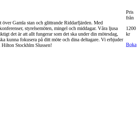
Pris
från
kt över Gamla stan och glittrande Riddarfjärden. Med
r konferenser, styrelsemöten, mingel och middagar. Våra ljusa
1200
ktigt det är att allt fungerar som det ska under din mötesdag,
kr
 du ska kunna fokusera på ditt möte och dina deltagare. Vi erbjuder
Boka
ll Hilton Stockhlm Slussen!