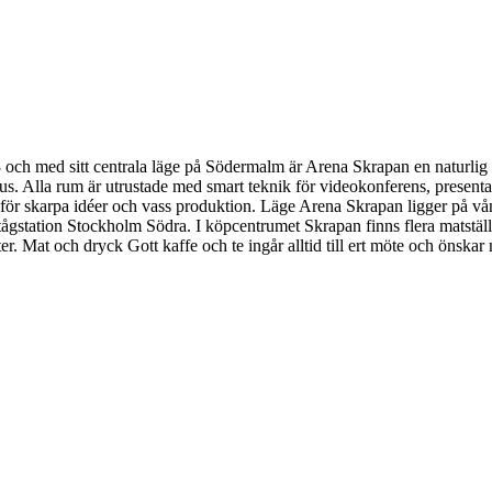
ch med sitt centrala läge på Södermalm är Arena Skrapan en naturlig 
kus. Alla rum är utrustade med smart teknik för videokonferens, presenta
r för skarpa idéer och vass produktion. Läge Arena Skrapan ligger på 
ågstation Stockholm Södra. I köpcentrumet Skrapan finns flera matstäl
r. Mat och dryck Gott kaffe och te ingår alltid till ert möte och önskar 