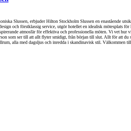
ikoniska Slussen, erbjuder Hilton Stockholm Slussen en enastående utsi
design och förstklassig service, utgör hotellet en idealisk mötesplats fö
spirerande atmosfär för effektiva och professionella möten. Vi vet hur vi
n som ser till att allt flyter smidigt, från början till slut. Allt för att
llrum, alla med dagsljus och inredda i skandinavisk stil. Välkommen ti