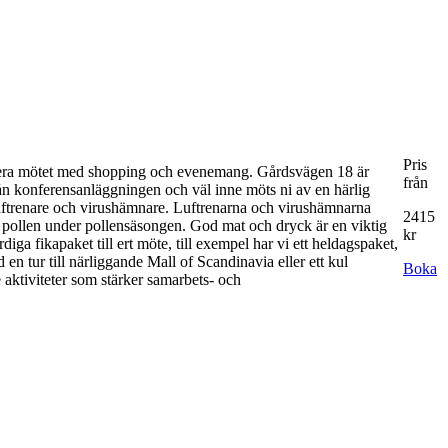
Pris
mbinera mötet med shopping och evenemang. Gårdsvägen 18 är
från
t från konferensanläggningen och väl inne möts ni av en härlig
 luftrenare och virushämnare. Luftrenarna och virushämnarna
2415
ån pollen under pollensäsongen. God mat och dryck är en viktig
kr
diga fikapaket till ert möte, till exempel har vi ett heldagspaket,
n tur till närliggande Mall of Scandinavia eller ett kul
Boka
aktiviteter som stärker samarbets- och