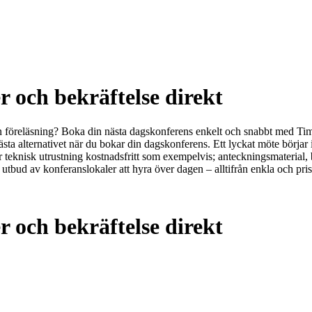
r och bekräftelse direkt
 en föreläsning? Boka din nästa dagskonferens enkelt och snabbt med T
 bästa alternativet när du bokar din dagskonferens. Ett lyckat möte börja
der teknisk utrustning kostnadsfritt som exempelvis; anteckningsmateria
tbud av konferanslokaler att hyra över dagen – alltifrån enkla och prisv
r och bekräftelse direkt