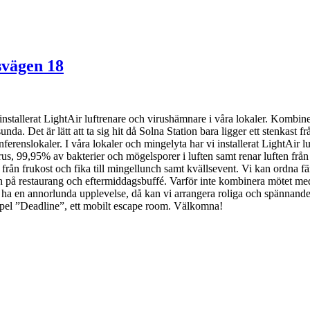
vägen 18
i installerat LightAir luftrenare och virushämnare i våra lokaler. Ko
sunda. Det är lätt att ta sig hit då Solna Station bara ligger ett stenkas
nferenslokaler. I våra lokaler och mingelyta har vi installerat LightAir
irus, 99,95% av bakterier och mögelsporer i luften samt renar luften fr
 från frukost och fika till mingellunch samt kvällsevent. Vi kan ordna fär
h på restaurang och eftermiddagsbuffé. Varför inte kombinera mötet med e
ha en annorlunda upplevelse, då kan vi arrangera roliga och spännande 
el ”Deadline”, ett mobilt escape room. Välkomna!