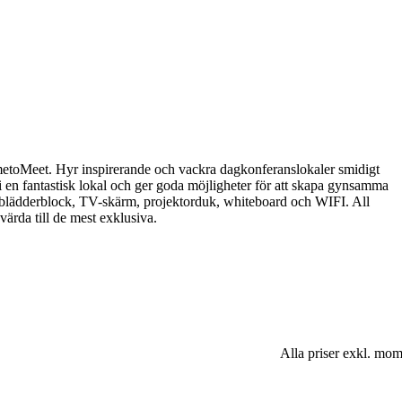
imetoMeet. Hyr inspirerande och vackra dagkonferanslokaler smidigt
r i en fantastisk lokal och ger goda möjligheter för att skapa gynsamma
l, blädderblock, TV-skärm, projektorduk, whiteboard och WIFI. All
ärda till de mest exklusiva.
Alla priser exkl. mo