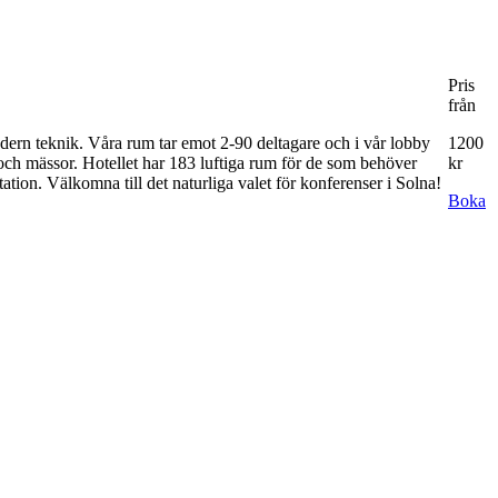
Pris
från
ern teknik. Våra rum tar emot 2-90 deltagare och i vår lobby
1200
 och mässor. Hotellet har 183 luftiga rum för de som behöver
kr
 station. Välkomna till det naturliga valet för konferenser i Solna!
Boka