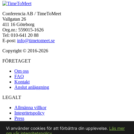
Conferencia AB / TimeToMeet
Vallgatan 26
411 16 Göteborg
Org.nr.: 559015-1626
Tel: 010-641 20 88
E-post:
info@timetomeet.se
Copyright © 2016-2026
FÖRETAGET
Om oss
FAQ
Kontakt
Anslut anläggning
LEGALT
Allmänna villkor
Integritetspolicy
Press
Vi använder cookies för att förbättra din upplevelse.
Läs mer
SOCIALT
om vår integritetspolicy