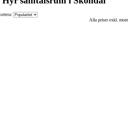
Hyr samtalsrum i Sköndal
ortera:
Alla priser exkl. mo