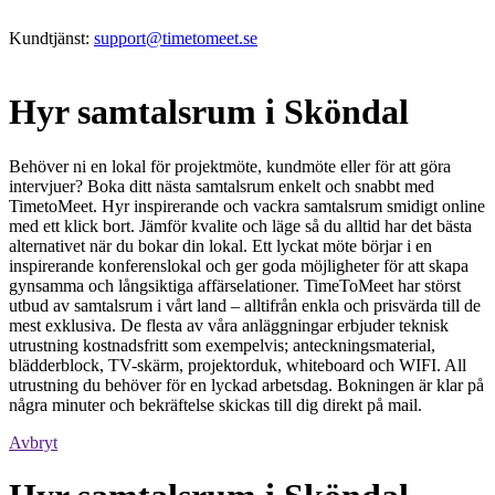
Kundtjänst:
support@timetomeet.se
Hyr samtalsrum i Sköndal
Behöver ni en lokal för projektmöte, kundmöte eller för att göra
intervjuer? Boka ditt nästa samtalsrum enkelt och snabbt med
TimetoMeet. Hyr inspirerande och vackra samtalsrum smidigt online
med ett klick bort. Jämför kvalite och läge så du alltid har det bästa
alternativet när du bokar din lokal. Ett lyckat möte börjar i en
inspirerande konferenslokal och ger goda möjligheter för att skapa
gynsamma och långsiktiga affärselationer. TimeToMeet har störst
utbud av samtalsrum i vårt land – alltifrån enkla och prisvärda till de
mest exklusiva. De flesta av våra anläggningar erbjuder teknisk
utrustning kostnadsfritt som exempelvis; anteckningsmaterial,
blädderblock, TV-skärm, projektorduk, whiteboard och WIFI. All
utrustning du behöver för en lyckad arbetsdag. Bokningen är klar på
några minuter och bekräftelse skickas till dig direkt på mail.
Avbryt