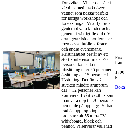
Drevviken. Vi har också ett
växthus med utsikt över
vattnet som passar perfekt
för luftiga workshops och
föreläsningar. Vi är lyhörda
gentemot våra kunder och är
generellt väldigt flexibla. Vi
arrangerar både konferenser
men också bröllop, fester
och andra evenemang.
Kristinahuset består av ett
Pris
stort konferensrum där 40
från
personer kan sitta i
biosittning eller 25 personer i
1700
ö-sittning alt 15 personer i
kr
U-sittning. Det finns 2
stycken mindre grupprum
Boka
där 4-12 personer kan
konferera. I vårt växthus kan
man vara upp till 70 personer
beroende på upplägg. Vi har
trådlös uppkoppling,
projektor alt 55 tums TV,
whiteboard, block och
pennor. Vi serverar vällagad