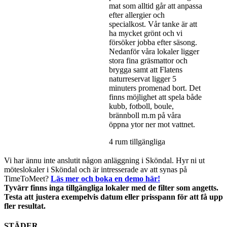
mat som alltid går att anpassa
efter allergier och
specialkost. Vår tanke är att
ha mycket grönt och vi
försöker jobba efter säsong.
Nedanför våra lokaler ligger
stora fina gräsmattor och
brygga samt att Flatens
naturreservat ligger 5
minuters promenad bort. Det
finns möjlighet att spela både
kubb, fotboll, boule,
brännboll m.m på våra
öppna ytor ner mot vattnet.
4 rum tillgängliga
Vi har ännu inte anslutit någon anläggning i Sköndal. Hyr ni ut
möteslokaler i Sköndal och är intresserade av att synas på
TimeToMeet?
Läs mer och boka en demo här!
Tyvärr finns inga tillgängliga lokaler med de filter som angetts.
Testa att justera exempelvis datum eller prisspann för att få upp
fler resultat.
STÄDER