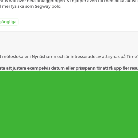
atis wifi över hela anläggningen. Vi hjälper även till med olika aktivite
ll mer fysiska som Segway polo.
lgängliga
ut möteslokaler i Nynäshamn och är intresserade av att synas på Tim
ta att justera exempelvis datum eller prisspann för att få upp fler resu