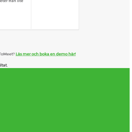
ter från lite
eToMeet?
Läs mer och boka en demo här!
ltat.