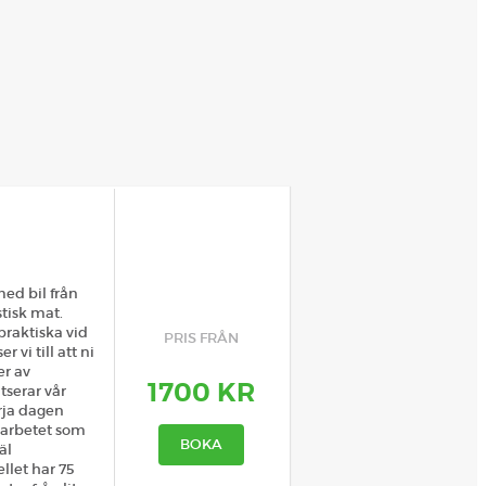
ed bil från
tisk mat.
praktiska vid
PRIS FRÅN
vi till att ni
er av
1700 KR
ltserar vår
örja dagen
parbetet som
BOKA
äl
llet har 75