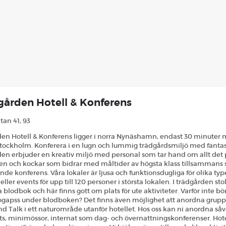
ården Hotell & Konferens
tan 41, 93
en Hotell & Konferens ligger i norra Nynäshamn, endast 30 minuter m
Stockholm. Konferera i en lugn och lummig trädgårdsmiljö med fantas
n erbjuder en kreativ miljö med personal som tar hand om allt det 
n och kockar som bidrar med måltider av högsta klass tillsammans ser 
ande konferens. Våra lokaler är ljusa och funktionsdugliga för olika typ
ller events för upp till 120 personer i största lokalen. I trädgården sto
a blodbok och här finns gott om plats för ute aktiviteter. Varför inte b
ogapss under blodboken? Det finns även möjlighet att anordna grup
d Talk i ett naturområde utanför hotellet. Hos oss kan ni anordna såv
s, minimössor, internat som dag- och övernattningskonferenser. Hote