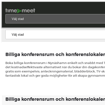
Billiga konferensrum och konferenslokale
Boka billiga konferensrum i Nynäshamn enkelt och snabbt med Time
det kostnadseffektivaste alternativet när du bokar din dagskonfe
gratis som exempelvis; anteckningsmaterial, blädderblock, TV-skärm
fantastisk lokal och ger goda möjligheter för att skapa gynnsamma
Billiga konferensrum och konferenslokale