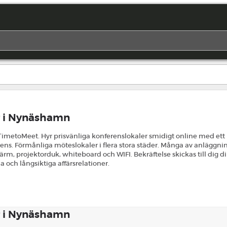
r i Nynäshamn
toMeet. Hyr prisvänliga konferenslokaler smidigt online med ett klic
rens. Förmånliga möteslokaler i flera stora städer. Många av anläggni
, projektorduk, whiteboard och WIFI. Bekräftelse skickas till dig dir
 och långsiktiga affärsrelationer.
r i Nynäshamn