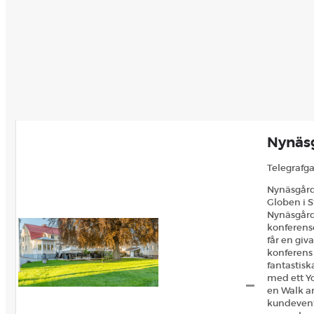
Nynäsg
Telegrafga
Nynäsgård
Globen i 
Nynäsgårde
konferense
får en giv
konferens e
fantastisk
med ett Y
en Walk an
kundevent