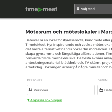
Mötesrum och möteslokaler i Mar
Behöver ni en lokal för styrelsemöte, kundmöte elle
TimetoMeet. Hyr inspirerande och vackra möteslokaler 
det bästa alternativet när du bokar din möteslokal. Ett
skapa gynsamma och långsiktiga affärselationer. TimeT
prisvärda till de mest exklusiva. De flesta av våra an
anteckningsmaterial, blädderblock, TV-skärm, projekt
arbetsdag. Bokningen är klar på några minuter och bekr
PERSONER
DATUM
Anpassa sökningen