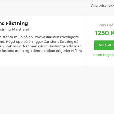
Alla priser e
ns Fästning
PRIS FR
ästning
,
Marstrand
1250
historisk miljö på en utav västkustens trevligaste
nd. Högst upp på ön ligger Carlstens fästning där
VISA RU
 en unik miljö. När man går in i fästningen får man
 historia inom sig. I denna miljön erbjuder vi flera
7
rum tillgän