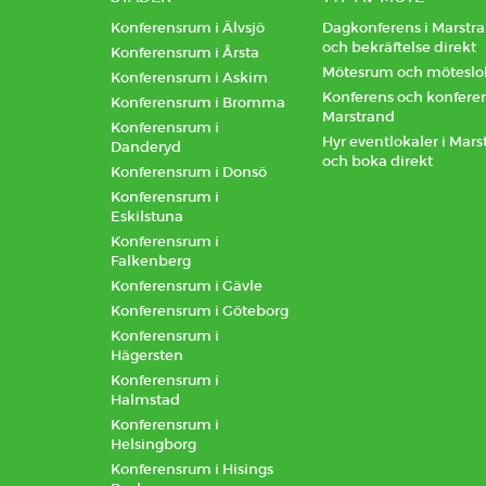
Konferensrum i Älvsjö
Dagkonferens i Marstran
och bekräftelse direkt
Konferensrum i Årsta
Mötesrum och möteslok
Konferensrum i Askim
Konferens och konfere
Konferensrum i Bromma
Marstrand
Konferensrum i
Hyr eventlokaler i Marst
Danderyd
och boka direkt
Konferensrum i Donsö
Konferensrum i
Eskilstuna
Konferensrum i
Falkenberg
Konferensrum i Gävle
Konferensrum i Göteborg
Konferensrum i
Hägersten
Konferensrum i
Halmstad
Konferensrum i
Helsingborg
Konferensrum i Hisings