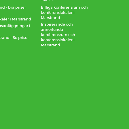
d - bra priser
Billiga konferensrum och
konferenslokaler i
Marstrand
aler i Marstrand
Inspirerande och
nsanläggningar i
annorlunda
konferensrum och
rand - Se priser
konferenslokaler i
Marstrand