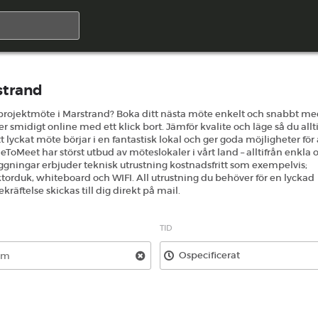
strand
r projektmöte i Marstrand? Boka ditt nästa möte enkelt och snabbt m
smidigt online med ett klick bort. Jämför kvalite och läge så du allt
 lyckat möte börjar i en fantastisk lokal och ger goda möjligheter för 
oMeet har störst utbud av möteslokaler i vårt land – alltifrån enkla 
läggningar erbjuder teknisk utrustning kostnadsfritt som exempelvis;
orduk, whiteboard och WIFI. All utrustning du behöver för en lyckad
äftelse skickas till dig direkt på mail.
TID