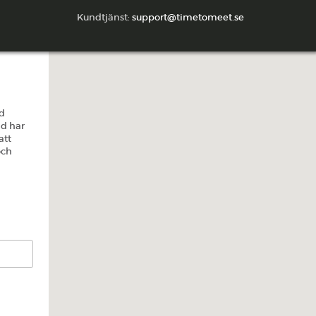
Kundtjänst:
support@timetomeet.se
ed
id har
att
och