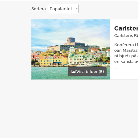
Sortera:
Carlste
Carlstens F
Konferera i 
öar, Marstra
ni bjuds på
en känsla av
...
Visa bilder (
8
)