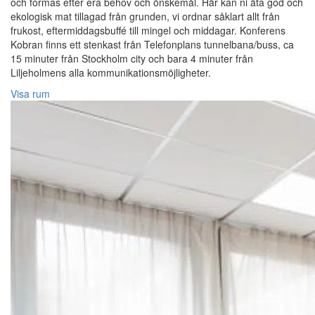
och formas efter era behov och önskemål. Här kan ni äta god och
ekologisk mat tillagad från grunden, vi ordnar såklart allt från
frukost, eftermiddagsbuffé till mingel och middagar. Konferens
Kobran finns ett stenkast från Telefonplans tunnelbana/buss, ca
15 minuter från Stockholm city och bara 4 minuter från
Liljeholmens alla kommunikationsmöjligheter.
Visa rum