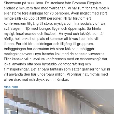
Showroom på 1600 kvm. Ett stenkast från Bromma Flygplats,
endast 2 minuters färd med tvärbanan. Vi har rum för små möten
eller större föreläsningar för 70 personer. Även möjligt med stort
mingelsällskap upp till 300 personer. Ni får förutom ert
konferensrum tillgång till stora, mysiga och fina sociala ytor. En
svårslagen miljö med lounge, flygel och öppenspis. Så himla
mysigt, inspirerande och flexibelt. En rymd och takhöjd som är
härlig, helt enkelt en plats ni kommer att trivas i och inte vill
lämna. Perfekt för utbildningar och tillgång till grupprum.
Anläggningen har dessutom två stora kök som möjliggör
matlagningsevent i nya fräscha kök med de senaste vitvarorna.
Eller kanske vill ni avsluta konferensen med en vinprovning? Vår
lokal används ofta som hyrstudio vid fotografering och
filminspelningar. Det är bara fantasin som sätter gränser för hur ni
vill använda den här underbara miljön. Vi ordnar naturligtvis med
all service, mat och dryck som ni önskar.
Visa rum