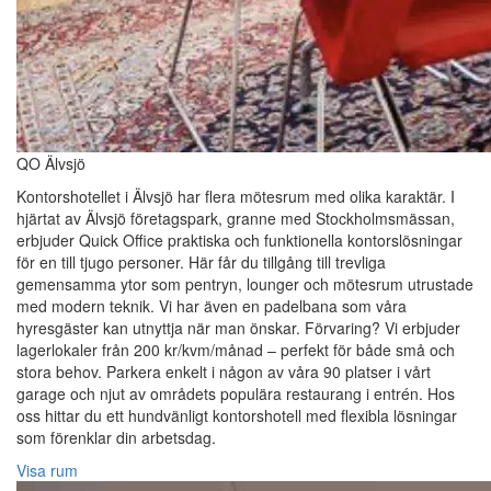
QO Älvsjö
Kontorshotellet i Älvsjö har flera mötesrum med olika karaktär. I
hjärtat av Älvsjö företagspark, granne med Stockholmsmässan,
erbjuder Quick Office praktiska och funktionella kontorslösningar
för en till tjugo personer. Här får du tillgång till trevliga
gemensamma ytor som pentryn, lounger och mötesrum utrustade
med modern teknik. Vi har även en padelbana som våra
hyresgäster kan utnyttja när man önskar. Förvaring? Vi erbjuder
lagerlokaler från 200 kr/kvm/månad – perfekt för både små och
stora behov. Parkera enkelt i någon av våra 90 platser i vårt
garage och njut av områdets populära restaurang i entrén. Hos
oss hittar du ett hundvänligt kontorshotell med flexibla lösningar
som förenklar din arbetsdag.
Visa rum