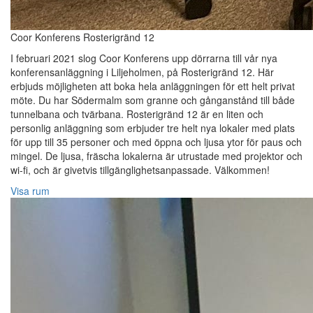
Coor Konferens Rosterigränd 12
I februari 2021 slog Coor Konferens upp dörrarna till vår nya
konferensanläggning i Liljeholmen, på Rosterigränd 12. Här
erbjuds möjligheten att boka hela anläggningen för ett helt privat
möte. Du har Södermalm som granne och gånganstånd till både
tunnelbana och tvärbana. Rosterigränd 12 är en liten och
personlig anläggning som erbjuder tre helt nya lokaler med plats
för upp till 35 personer och med öppna och ljusa ytor för paus och
mingel. De ljusa, fräscha lokalerna är utrustade med projektor och
wi-fi, och är givetvis tillgänglighetsanpassade. Välkommen!
Visa rum