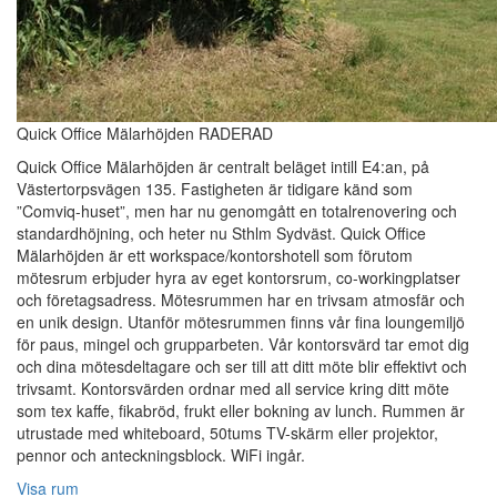
Quick Office Mälarhöjden RADERAD
Quick Office Mälarhöjden är centralt beläget intill E4:an, på
Västertorpsvägen 135. Fastigheten är tidigare känd som
”Comviq-huset”, men har nu genomgått en totalrenovering och
standardhöjning, och heter nu Sthlm Sydväst. Quick Office
Mälarhöjden är ett workspace/kontorshotell som förutom
mötesrum erbjuder hyra av eget kontorsrum, co-workingplatser
och företagsadress. Mötesrummen har en trivsam atmosfär och
en unik design. Utanför mötesrummen finns vår fina loungemiljö
för paus, mingel och grupparbeten. Vår kontorsvärd tar emot dig
och dina mötesdeltagare och ser till att ditt möte blir effektivt och
trivsamt. Kontorsvärden ordnar med all service kring ditt möte
som tex kaffe, fikabröd, frukt eller bokning av lunch. Rummen är
utrustade med whiteboard, 50tums TV-skärm eller projektor,
pennor och anteckningsblock. WiFi ingår.
Visa rum