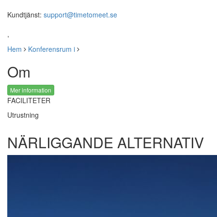
Kundtjänst:
support@timetomeet.se
,
Hem
Konferensrum i
Om
Mer information
FACILITETER
Utrustning
NÄRLIGGANDE ALTERNATIV