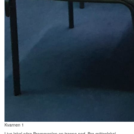
Kvarnen 1
Ljus lokal nära Brommaplan en trappa ned. Bra möteslokal.