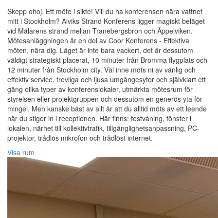
Skepp ohoj. Ett möte i sikte! Vill du ha konferensen nära vattnet
mitt i Stockholm? Alviks Strand Konferens ligger magiskt beläget
vid Mälarens strand mellan Tranebergsbron och Äppelviken.
Mötesanläggningen är en del av Coor Konferens - Effektiva
möten, nära dig. Läget är inte bara vackert, det är dessutom
väldigt strategiskt placerat, 10 minuter från Bromma flygplats och
12 minuter från Stockholm city. Väl inne möts ni av vänlig och
effektiv service, trevliga och ljusa umgängesytor och självklart ett
gäng olika typer av konferenslokaler, utmärkta mötesrum för
styrelsen eller projektgruppen och dessutom en generös yta för
mingel. Men kanske bäst av allt är att du alltid möts av ett leende
när du stiger in i receptionen. Här finns: festvåning, fönster i
lokalen, närhet till kollektivtrafik, tillgänglighetsanpassning, PC-
projektor, trådlös mikrofon och trådlöst internet.
Visa rum