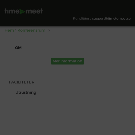
,
SÖK TILLGÄNGLIGHET
Kundtjänst:
support@timetomeet.se
Hem
Konferensrum i
OM
Mer information
FACILITETER
Utrustning