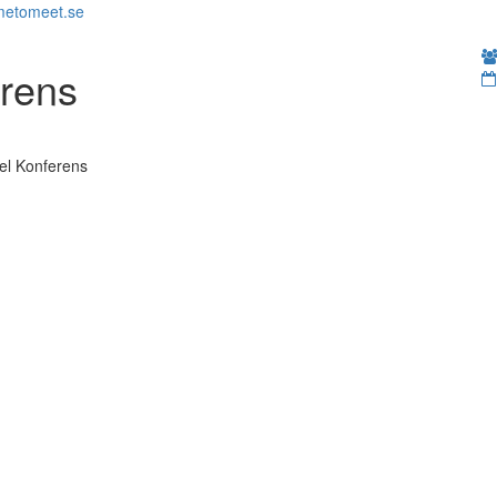
metomeet.se
erens
el Konferens