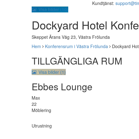
Kundtjänst:
support@ti
Visa bilder (
10
)
Dockyard Hotel Konf
Skeppet Ärans Väg 23, Västra Frölunda
Hem
Konferensrum i Västra Frölunda
Dockyard Hot
TILLGÄNGLIGA RUM
Visa bilder (1)
Ebbes Lounge
Max
22
Möblering
Utrustning