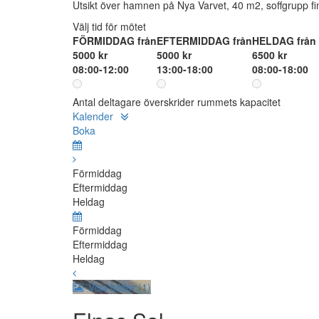
Utsikt över hamnen på Nya Varvet, 40 m2, soffgrupp fi
Välj tid för mötet
FÖRMIDDAG från
EFTERMIDDAG från
HELDAG från
5000 kr
5000 kr
6500 kr
08:00-12:00
13:00-18:00
08:00-18:00
Antal deltagare överskrider rummets kapacitet
Kalender
Boka
Förmiddag
Eftermiddag
Heldag
Förmiddag
Eftermiddag
Heldag
Visa bilder (1)