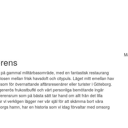
Ma
erens
et på gammal militärbasområde, med en fantastisk restaurang
iosen mellan frisk havsdoft och citypuls. Läget mitt emellan hav
som för övernattande affärsresenärer eller turister i Göteborg.
en generös frukostbuffé och vårt personliga bemötande ingår
onferensrum som på bästa sätt tar hand om allt från det lilla
r vi verkligen lägger ner vår själ för att skämma bort våra
orgs hamn, har en historia som vi idag förvaltar med omsorg