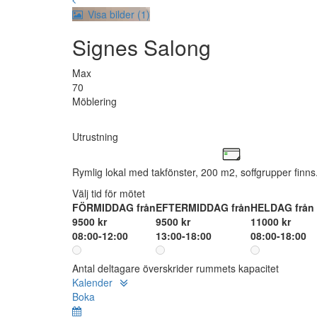
Visa bilder (1)
Signes Salong
Max
70
Möblering
Utrustning
Rymlig lokal med takfönster, 200 m2, soffgrupper finns
Välj tid för mötet
FÖRMIDDAG från
EFTERMIDDAG från
HELDAG från
9500 kr
9500 kr
11000 kr
08:00-12:00
13:00-18:00
08:00-18:00
Antal deltagare överskrider rummets kapacitet
Kalender
Boka