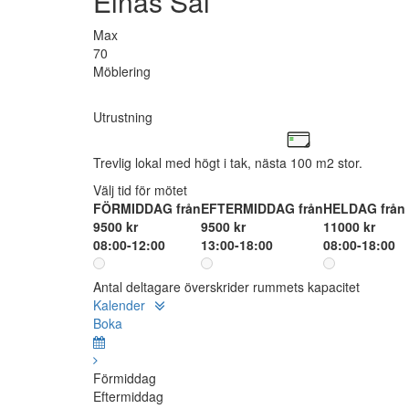
Elnas Sal
Max
70
Möblering
Utrustning
Trevlig lokal med högt i tak, nästa 100 m2 stor.
Välj tid för mötet
FÖRMIDDAG från
EFTERMIDDAG från
HELDAG från
9500 kr
9500 kr
11000 kr
08:00-12:00
13:00-18:00
08:00-18:00
Antal deltagare överskrider rummets kapacitet
Kalender
Boka
Förmiddag
Eftermiddag