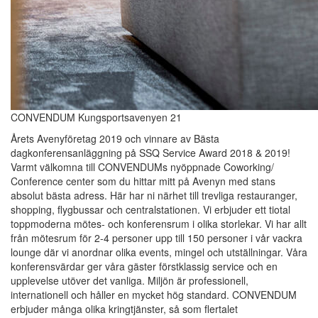
CONVENDUM Kungsportsavenyen 21
Årets Avenyföretag 2019 och vinnare av Bästa
dagkonferensanläggning på SSQ Service Award 2018 & 2019!
Varmt välkomna till CONVENDUMs nyöppnade Coworking/
Conference center som du hittar mitt på Avenyn med stans
absolut bästa adress. Här har ni närhet till trevliga restauranger,
shopping, flygbussar och centralstationen. Vi erbjuder ett tiotal
toppmoderna mötes- och konferensrum i olika storlekar. Vi har allt
från mötesrum för 2-4 personer upp till 150 personer i vår vackra
lounge där vi anordnar olika events, mingel och utställningar. Våra
konferensvärdar ger våra gäster förstklassig service och en
upplevelse utöver det vanliga. Miljön är professionell,
internationell och håller en mycket hög standard. CONVENDUM
erbjuder många olika kringtjänster, så som flertalet