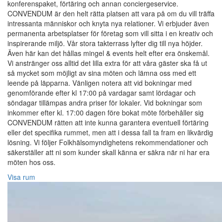
konferenspaket, förtäring och annan conciergeservice.
CONVENDUM är den helt rätta platsen att vara på om du vill träffa
intressanta människor och knyta nya relationer. Vi erbjuder även
permanenta arbetsplatser för företag som vill sitta i en kreativ och
inspirerande miljö. Vår stora takterrass lyfter dig till nya höjder.
Även här kan det hållas mingel & events helt efter era önskemål.
Vi anstränger oss alltid det lilla extra för att våra gäster ska få ut
så mycket som möjligt av sina möten och lämna oss med ett
leende på läpparna. Vänligen notera att vid bokningar med
genomförande efter kl 17:00 på vardagar samt lördagar och
söndagar tillämpas andra priser för lokaler. Vid bokningar som
inkommer efter kl. 17:00 dagen före bokat möte förbehåller sig
CONVENDUM rätten att inte kunna garantera eventuell förtäring
eller det specifika rummet, men att i dessa fall ta fram en likvärdig
lösning. Vi följer Folkhälsomyndighetens rekommendationer och
säkerställer att ni som kunder skall känna er säkra när ni har era
möten hos oss.
Visa rum