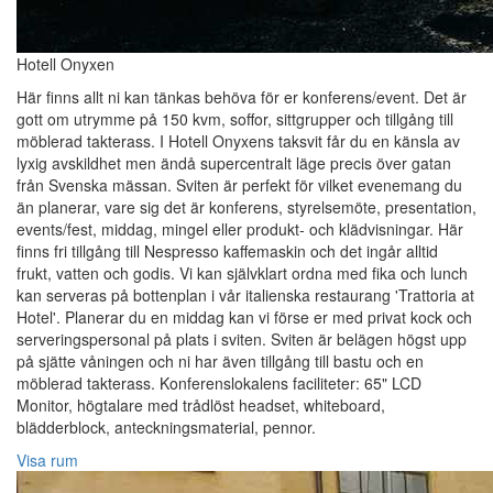
Hotell Onyxen
Här finns allt ni kan tänkas behöva för er konferens/event. Det är
gott om utrymme på 150 kvm, soffor, sittgrupper och tillgång till
möblerad takterass. I Hotell Onyxens taksvit får du en känsla av
lyxig avskildhet men ändå supercentralt läge precis över gatan
från Svenska mässan. Sviten är perfekt för vilket evenemang du
än planerar, vare sig det är konferens, styrelsemöte, presentation,
events/fest, middag, mingel eller produkt- och klädvisningar. Här
finns fri tillgång till Nespresso kaffemaskin och det ingår alltid
frukt, vatten och godis. Vi kan självklart ordna med fika och lunch
kan serveras på bottenplan i vår italienska restaurang 'Trattoria at
Hotel'. Planerar du en middag kan vi förse er med privat kock och
serveringspersonal på plats i sviten. Sviten är belägen högst upp
på sjätte våningen och ni har även tillgång till bastu och en
möblerad takterass. Konferenslokalens faciliteter: 65" LCD
Monitor, högtalare med trådlöst headset, whiteboard,
blädderblock, anteckningsmaterial, pennor.
Visa rum