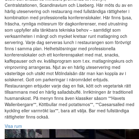
Centralstationen, Scandinavium och Liseberg. Här möts du av en
härlig uteservering och restaurang med fullständiga rättigheter i
kombination med professionella konferenslokaler. Här finns ljusa,
fräscha, rymliga mötesrum för dagkonferenser, med utrustning
som uppfyller alla tänkbara tekniska behov – samtidigt som
verksamheten i mångt och mycket kretsar runt matlagning och
servering. Varje dag serveras lunch i restaurangen som förövrigt
finns i samma plan. Helhetslösningar med professionella
konferenslokaler och ett konferenspaket med mat, snacks,
kaffepauser och ev. kvällsprogram som t.ex. matlagningskurs och
vinprovning arrangeras. Njut av en härlig uteservering med
västerläge och utsikt mot Mölndalsån där man kan koppla av i
solskenet. Gott om parkeringar i närområdet erbjuds.
Restaurangen erbjuder varje dag en fisk, kött och vegetarisk rätt
tillsammans med en härlig salladsbuffé. Inriktningen är traditionell
husmanskost. På menyn finns även klassiker såsom ""Havets
Wallenbergare"", Köttbullar med potatismos"", ""Caesarsalled med
kyckling eller varmrökt lax"", bara att välja. Bar med fullständiga
rättigheter finns också.
Visa rum