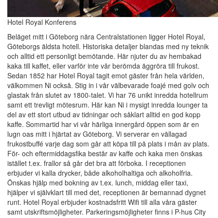
Hotel Royal Konferens
Beläget mitt i Göteborg nära Centralstationen ligger Hotel Royal,
Göteborgs äldsta hotell. Historiska detaljer blandas med ny teknik
och alltid ett personligt bemötande. Här njuter du av hembakad
kaka till kaffet, eller varför inte vår berömda äggröra till frukost.
Sedan 1852 har Hotel Royal tagit emot gäster från hela världen,
välkommen Ni också. Stig in i vår välbevarade foajé med golv och
glastak från slutet av 1800-talet. Vi har 76 unikt inredda hotellrum
samt ett trevligt mötesrum. Här kan Ni i mysigt inredda lounger ta
del av ett stort utbud av tidningar och såklart alltid en god kopp
kaffe. Sommartid har vi vår härliga innergård öppen som är en
lugn oas mitt i hjärtat av Göteborg. Vi serverar en vällagad
frukostbuffé varje dag som går att köpa till på plats i mån av plats.
För- och eftermiddagsfika består av kaffe och kaka men önskas
istället t.ex. frallor så går det bra att förboka. I receptionen
erbjuder vi kalla drycker, både alkoholhaltiga och alkoholfria.
Önskas hjälp med bokning av t.ex. lunch, middag eller taxi,
hjälper vi självklart till med det, receptionen är bemannad dygnet
runt. Hotel Royal erbjuder kostnadsfritt Wifi till alla våra gäster
samt utskriftsmöjligheter. Parkeringsmöjligheter finns i P-hus City