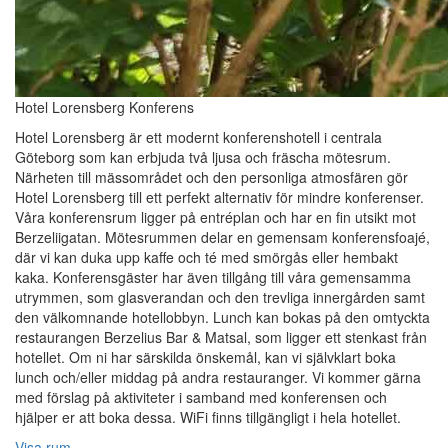
Hotel Lorensberg Konferens
Hotel Lorensberg är ett modernt konferenshotell i centrala
Göteborg som kan erbjuda två ljusa och fräscha mötesrum.
Närheten till mässområdet och den personliga atmosfären gör
Hotel Lorensberg till ett perfekt alternativ för mindre konferenser.
Våra konferensrum ligger på entréplan och har en fin utsikt mot
Berzeliigatan. Mötesrummen delar en gemensam konferensfoajé,
där vi kan duka upp kaffe och té med smörgås eller hembakt
kaka. Konferensgäster har även tillgång till våra gemensamma
utrymmen, som glasverandan och den trevliga innergården samt
den välkomnande hotellobbyn. Lunch kan bokas på den omtyckta
restaurangen Berzelius Bar & Matsal, som ligger ett stenkast från
hotellet. Om ni har särskilda önskemål, kan vi självklart boka
lunch och/eller middag på andra restauranger. Vi kommer gärna
med förslag på aktiviteter i samband med konferensen och
hjälper er att boka dessa. WiFi finns tillgängligt i hela hotellet.
Visa rum