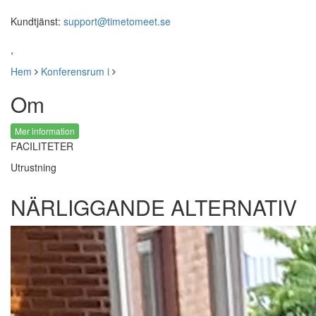
Kundtjänst:
support@timetomeet.se
,
Hem
Konferensrum i
Om
Mer information
FACILITETER
Utrustning
NÄRLIGGANDE ALTERNATIV