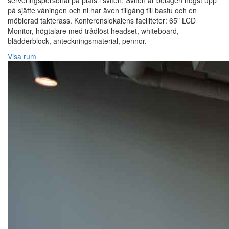
serveringspersonal på plats i sviten. Sviten är belägen högst upp
på sjätte våningen och ni har även tillgång till bastu och en
möblerad takterass. Konferenslokalens faciliteter: 65" LCD
Monitor, högtalare med trådlöst headset, whiteboard,
blädderblock, anteckningsmaterial, pennor.
Visa rum