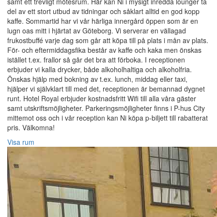
samt ett trevligt mötesrum. Här kan Ni i mysigt inredda lounger ta
del av ett stort utbud av tidningar och såklart alltid en god kopp
kaffe. Sommartid har vi vår härliga innergård öppen som är en
lugn oas mitt i hjärtat av Göteborg. Vi serverar en vällagad
frukostbuffé varje dag som går att köpa till på plats i mån av plats.
För- och eftermiddagsfika består av kaffe och kaka men önskas
istället t.ex. frallor så går det bra att förboka. I receptionen
erbjuder vi kalla drycker, både alkoholhaltiga och alkoholfria.
Önskas hjälp med bokning av t.ex. lunch, middag eller taxi,
hjälper vi självklart till med det, receptionen är bemannad dygnet
runt. Hotel Royal erbjuder kostnadsfritt Wifi till alla våra gäster
samt utskriftsmöjligheter. Parkeringsmöjligheter finns i P-hus City
mittemot oss och i vår reception kan Ni köpa p-biljett till rabatterat
pris. Välkomna!
Visa rum