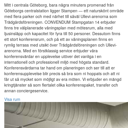
Mitt i centrala Göteborg, bara några minuters promenad från
Göteborgs centralstation ligger Stampen — ett naturskönt område
med flera parker och med närhet till såväl Ullevi-arenorna som
Trädgårdsföreningen. CONVENDUM Stampgatan 14 erbjuder
finns tre välplanerade våningsplan med mötesrum, alla med
ljusinsläpp och kapacitet för fyra till 50 personer. Dessutom finns
ett stort konferensrum, och på ett av våningsplanen finns en
rymlig terrass med utsikt över Trädgårdsföreningen och Ullevi-
arenorna. Med en förstklassig service erbjuder våra
konferensvärdar en upplevelse utöver det vanliga i en
internationell och professionell miljö med högsta standard.
Konferensvärdarna tar hand om planeringen och ser till att er
konferensupplevelse blir precis så bra som ni hoppats och att ni
får ut så mycket som möjligt av era möten. Vi erbjuder en mängd
kringtjänster så som flertalet olika konferenspaket, transfer och
annan conciergeservice.
Visa rum