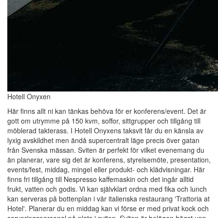
Hotell Onyxen
Här finns allt ni kan tänkas behöva för er konferens/event. Det är
gott om utrymme på 150 kvm, soffor, sittgrupper och tillgång till
möblerad takterass. I Hotell Onyxens taksvit får du en känsla av
lyxig avskildhet men ändå supercentralt läge precis över gatan
från Svenska mässan. Sviten är perfekt för vilket evenemang du
än planerar, vare sig det är konferens, styrelsemöte, presentation,
events/fest, middag, mingel eller produkt- och klädvisningar. Här
finns fri tillgång till Nespresso kaffemaskin och det ingår alltid
frukt, vatten och godis. Vi kan självklart ordna med fika och lunch
kan serveras på bottenplan i vår italienska restaurang 'Trattoria at
Hotel'. Planerar du en middag kan vi förse er med privat kock och