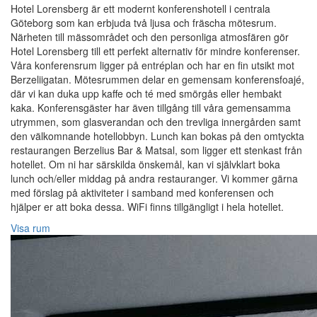
Hotel Lorensberg är ett modernt konferenshotell i centrala
Göteborg som kan erbjuda två ljusa och fräscha mötesrum.
Närheten till mässområdet och den personliga atmosfären gör
Hotel Lorensberg till ett perfekt alternativ för mindre konferenser.
Våra konferensrum ligger på entréplan och har en fin utsikt mot
Berzeliigatan. Mötesrummen delar en gemensam konferensfoajé,
där vi kan duka upp kaffe och té med smörgås eller hembakt
kaka. Konferensgäster har även tillgång till våra gemensamma
utrymmen, som glasverandan och den trevliga innergården samt
den välkomnande hotellobbyn. Lunch kan bokas på den omtyckta
restaurangen Berzelius Bar & Matsal, som ligger ett stenkast från
hotellet. Om ni har särskilda önskemål, kan vi självklart boka
lunch och/eller middag på andra restauranger. Vi kommer gärna
med förslag på aktiviteter i samband med konferensen och
hjälper er att boka dessa. WiFi finns tillgängligt i hela hotellet.
Visa rum