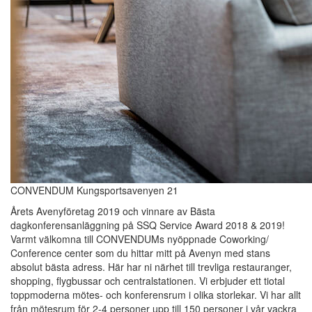
CONVENDUM Kungsportsavenyen 21
Årets Avenyföretag 2019 och vinnare av Bästa
dagkonferensanläggning på SSQ Service Award 2018 & 2019!
Varmt välkomna till CONVENDUMs nyöppnade Coworking/
Conference center som du hittar mitt på Avenyn med stans
absolut bästa adress. Här har ni närhet till trevliga restauranger,
shopping, flygbussar och centralstationen. Vi erbjuder ett tiotal
toppmoderna mötes- och konferensrum i olika storlekar. Vi har allt
från mötesrum för 2-4 personer upp till 150 personer i vår vackra