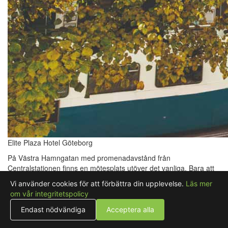
Elite Plaza Hotel Göteborg
På Västra Hamngatan med promenadavstånd från
Centralstationen finns en mötesplats utöver det vanliga. Bara att
gå in genom våra dörrar brukar skapa en wow-effekt och det är
Vi använder cookies för att förbättra din upplevelse.
Läs mer
vårt mål att den känslan ska finnas kvar hela dagen. Våra unika
om vår integritetspolicy
miljöer, fantastiska personal och framförallt vår underbara mat gör
er dag lite extra minnesvärd och väl värt att komma tillbaka till.
Endast nödvändiga
Acceptera alla
Elite Plaza Hotel ligger i en magnifik byggnad med anor från