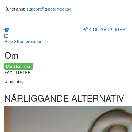
Kundtjänst:
support@timetomeet.se
,
SÖK TILLGÄNGLIGHET
Hem
Konferensrum i
Om
Mer information
FACILITETER
Utrustning
NÄRLIGGANDE ALTERNATIV