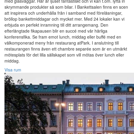
med glasväggar. Här är ljuset fantastiskt och vi kan t.om. lyfta in
skrymmande produkter så som bilar. I Bankettsalen finns en scen
att inspirera och underhålla från i samband med föreläsningar,
bröllop bankettmiddagar och mycket mer. Med 24 lokaler kan vi
erbjuda en perfekt inramning till ditt arrangemang. Den
efterlängtade fikapausen blir en succé med vår härliga
konferensfika. Se fram emot lunch, middag eller buffé med en
välkomponerad meny från restaurang atPark. I anslutning till
restaurangen finns även ett chambre separée som är en utmärkt
mötesplats för det lilla sällskapet som vill mötas över lunch eller
middag.
Visa rum