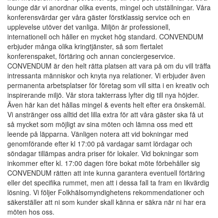
lounge där vi anordnar olika events, mingel och utställningar. Våra
konferensvärdar ger våra gäster förstklassig service och en
upplevelse utöver det vanliga. Miljön är professionell,
internationell och håller en mycket hög standard. CONVENDUM
erbjuder många olika kringtjänster, så som flertalet
konferenspaket, förtäring och annan conciergeservice.
CONVENDUM är den helt rätta platsen att vara på om du vill träffa
intressanta människor och knyta nya relationer. Vi erbjuder även
permanenta arbetsplatser för företag som vill sitta i en kreativ och
inspirerande miljö. Vår stora takterrass lyfter dig till nya höjder.
Även här kan det hållas mingel & events helt efter era önskemål.
Vi anstränger oss alltid det lilla extra för att våra gäster ska få ut
så mycket som möjligt av sina möten och lämna oss med ett
leende på läpparna. Vänligen notera att vid bokningar med
genomförande efter kl 17:00 på vardagar samt lördagar och
söndagar tillämpas andra priser för lokaler. Vid bokningar som
inkommer efter kl. 17:00 dagen före bokat möte förbehåller sig
CONVENDUM rätten att inte kunna garantera eventuell förtäring
eller det specifika rummet, men att i dessa fall ta fram en likvärdig
lösning. Vi följer Folkhälsomyndighetens rekommendationer och
säkerställer att ni som kunder skall känna er säkra när ni har era
möten hos oss.