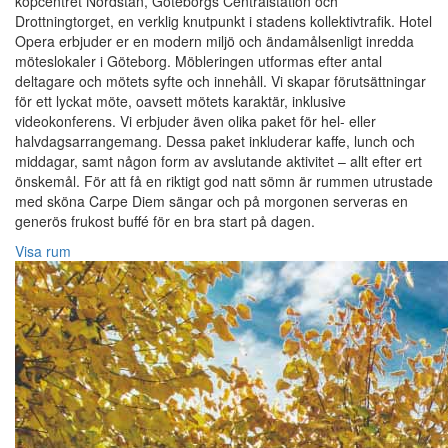
köpcentret Nordstan, Göteborgs Centralstation och
Drottningtorget, en verklig knutpunkt i stadens kollektivtrafik. Hotel
Opera erbjuder er en modern miljö och ändamålsenligt inredda
möteslokaler i Göteborg. Möbleringen utformas efter antal
deltagare och mötets syfte och innehåll. Vi skapar förutsättningar
för ett lyckat möte, oavsett mötets karaktär, inklusive
videokonferens. Vi erbjuder även olika paket för hel- eller
halvdagsarrangemang. Dessa paket inkluderar kaffe, lunch och
middagar, samt någon form av avslutande aktivitet – allt efter ert
önskemål. För att få en riktigt god natt sömn är rummen utrustade
med sköna Carpe Diem sängar och på morgonen serveras en
generös frukost buffé för en bra start på dagen.
Visa rum