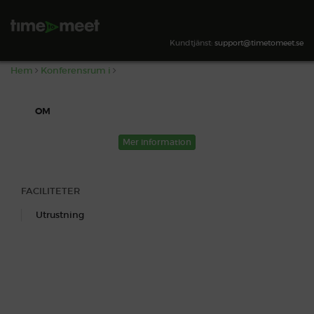
,
SÖK TILLGÄNGLIGHET
Kundtjänst:
support@timetomeet.se
Hem
Konferensrum i
OM
Mer information
FACILITETER
Utrustning