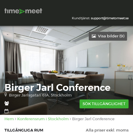
Kundtjänst:
support@timetomeet.se
Visa bilder (
9
)
Birger Jarl Conference
Birger Jarlsgatan 61A, Stockholm
SÖK TILLGÄNGLIGHET
Hem
Konferensrum i Stockholm
Birger Jarl Conference
TILLGÄNGLIGA RUM
Alla priser exkl. moms