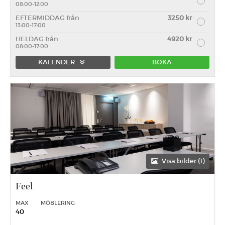
08:00-12:00
EFTERMIDDAG från
3250 kr
13:00-17:00
HELDAG från
4920 kr
08:00-17:00
KALENDER
BOKA
Förmiddag
Eftermiddag
Heldag
Visa bilder (1)
Feel
MAX
MÖBLERING
40