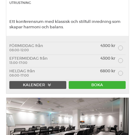
UTRUSTNING
Ett konferensrum med klassisk och stilfull inredning som
skapar harmoni och balans.
FÖRMIDDAG från
4300 kr
08:00-12:00
EFTERMIDDAG från
4300 kr
13:00-17:00
HELDAG från
6800 kr
08:00-17:00
KALENDER
BOKA
Förmiddag
Eftermiddag
Heldag