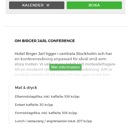
KALENDER
BOKA
Förmiddag
Eftermiddag
Heldag
OM BIRGER JARL CONFERENCE
Hotel Birger Jarl ligger i centrala Stockholm och har
en konferensvåning anpassad för såväl små som
stora möten. Vi välkomnar totalt 550 mötesdeltagare
Mer information
till en modernt utrustad konferensavdelning. Allt är
smidigt samlat på ett plan och har egen entré från
Birger Jarlsgatan 61 A. Hos oss möts du av personlig
omtanke, sköna sängar, en läcker frukost och stilren
Mat & dryck
design. Här finns gott om utrymme för såväl
inspirerande möten som skön avkoppling. Helt
Eftermiddagsfika, inkl. kaffe/te: 108 kr/pp
enkelt en plats där det är lätt att trivas. Vi erbjuder 271
Enbart kaffe/te: 30 kr/pp
rum och sviter i nutida design. I den ljusa och
välkomnande lobbyn hittar du både bar och
Förmiddagsfika, inkl. kaffe/te: 108 kr/pp
restaurang där du kan slå dig ner för en drink eller en
Lunch i restaurang / angränsande lokal: 207 kr/pp
bit mat. Gymmet ligger höst upp i huset med utsikt
över takåsarna. Bilen parkerar du bekvämt i vårt