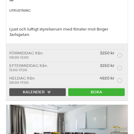
UTRUSTNING
Ljust och luftigt styrelserum med fönster mot Birger
Jarlsgatan.
FÖRMIDDAG från
3250 kr
08:00-12:00
EFTERMIDDAG från
3250 kr
13:00-17:00
HELDAG från
4920 kr
08:00-17:00
KALENDER
BOKA
Förmiddag
Eftermiddag
Heldag