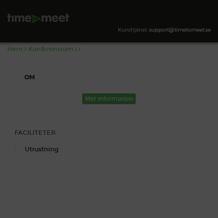
,
SÖK TILLGÄNGLIGHET
Kundtjänst:
support@timetomeet.se
Hem
Konferensrum i
OM
Mer information
FACILITETER
Utrustning