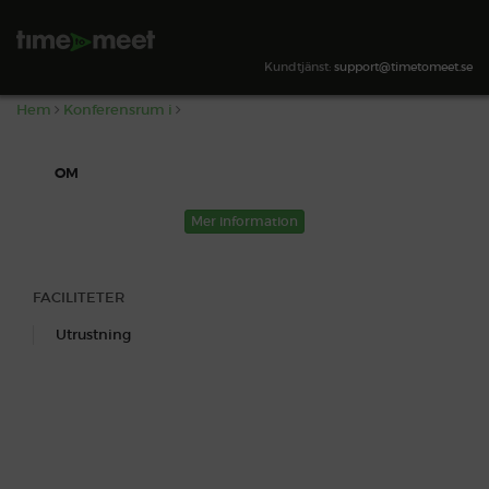
,
Kundtjänst:
support@timetomeet.se
Hem
Konferensrum i
OM
Mer information
FACILITETER
Utrustning