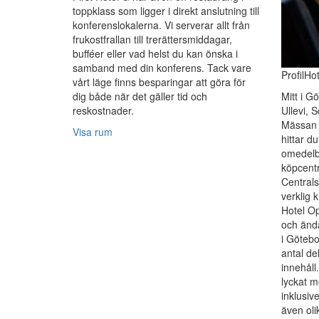
toppklass som ligger i direkt anslutning till
konferenslokalerna. Vi serverar allt från
frukostfrallan till trerättersmiddagar,
bufféer eller vad helst du kan önska i
samband med din konferens. Tack vare
ProfilHo
vårt läge finns besparingar att göra för
dig både när det gäller tid och
Mitt i 
reskostnader.
Ullevi,
Mässan 
Visa rum
hittar d
omedelb
köpcent
Centrals
verklig k
Hotel Op
och ända
i Götebo
antal de
innehåll.
lyckat m
inklusiv
även olik