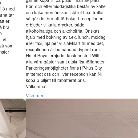
går att köpa till på plats i mån av plats.
n
För- och eftermiddagsfika består av kaffe
iljö med
och kaka men önskas istället t.ex. frallor
rna tar
så går det bra att förboka. I receptionen
att er
erbjuder vi kalla drycker, både
å bra
alkoholhaltiga och alkoholfria. Önskas
å
hjälp med bokning av t.ex. lunch, middag
. Vi
eller taxi, hjälper vi självklart till med det,
 så som
receptionen är bemannad dygnet runt.
ansfer
Hotel Royal erbjuder kostnadsfritt Wifi till
alla våra gäster samt utskriftsmöjligheter.
Parkeringsmöjligheter finns i P-hus City
mittemot oss och i vår reception kan Ni
köpa p-biljett till rabatterat pris.
Välkomna!
Visa rum