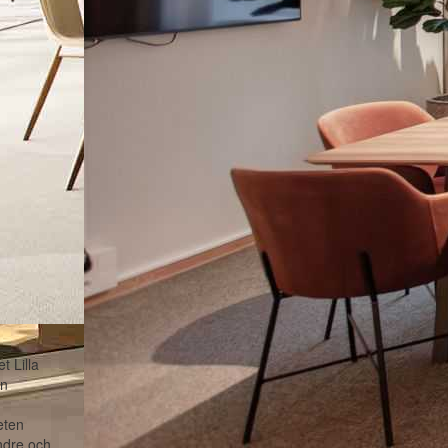
t Lilla
en
eten
ndre och