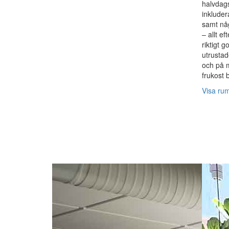
halvdag
inkluder
samt någ
– allt ef
riktigt 
utrusta
och på 
frukost 
Visa ru