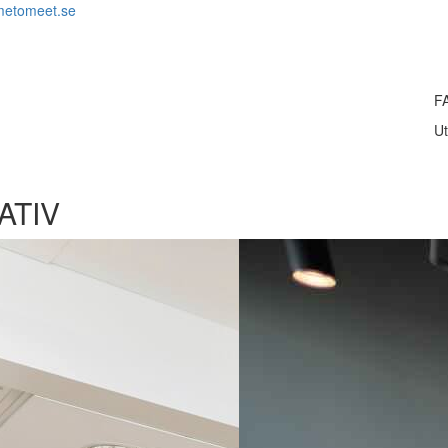
metomeet.se
F
Ut
ATIV