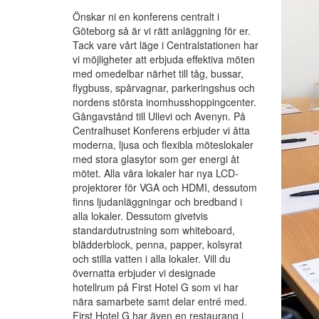
Önskar ni en konferens centralt i
Göteborg så är vi rätt anläggning för er.
Tack vare vårt läge i Centralstationen har
vi möjligheter att erbjuda effektiva möten
med omedelbar närhet till tåg, bussar,
flygbuss, spårvagnar, parkeringshus och
nordens största inomhusshoppingcenter.
Gångavstånd till Ullevi och Avenyn. På
Centralhuset Konferens erbjuder vi åtta
moderna, ljusa och flexibla möteslokaler
med stora glasytor som ger energi åt
mötet. Alla våra lokaler har nya LCD-
projektorer för VGA och HDMI, dessutom
finns ljudanläggningar och bredband i
alla lokaler. Dessutom givetvis
standardutrustning som whiteboard,
blädderblock, penna, papper, kolsyrat
och stilla vatten i alla lokaler. Vill du
övernatta erbjuder vi designade
hotellrum på First Hotel G som vi har
nära samarbete samt delar entré med.
First Hotel G har även en restaurang i