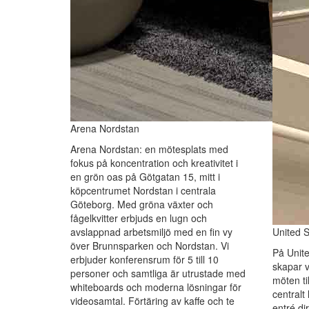
Arena Nordstan
Arena Nordstan: en mötesplats med
fokus på koncentration och kreativitet i
en grön oas på Götgatan 15, mitt i
köpcentrumet Nordstan i centrala
Göteborg. Med gröna växter och
fågelkvitter erbjuds en lugn och
avslappnad arbetsmiljö med en fin vy
United 
över Brunnsparken och Nordstan. Vi
På Unit
erbjuder konferensrum för 5 till 10
skapar vi
personer och samtliga är utrustade med
möten ti
whiteboards och moderna lösningar för
centralt
videosamtal. Förtäring av kaffe och te
entré di