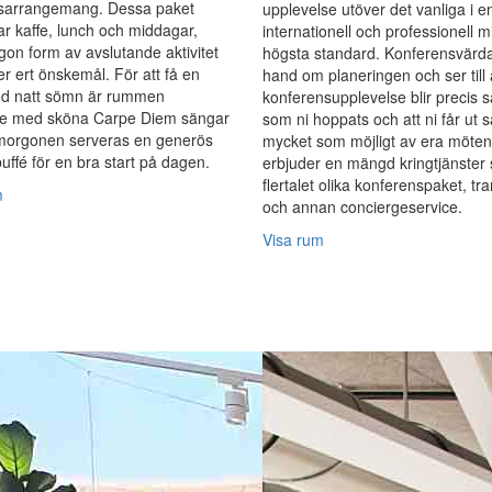
sarrangemang. Dessa paket
upplevelse utöver det vanliga i e
ar kaffe, lunch och middagar,
internationell och professionell m
on form av avslutande aktivitet
högsta standard. Konferensvärda
ter ert önskemål. För att få en
hand om planeringen och ser till 
god natt sömn är rummen
konferensupplevelse blir precis s
de med sköna Carpe Diem sängar
som ni hoppats och att ni får ut s
morgonen serveras en generös
mycket som möjligt av era möten
buffé för en bra start på dagen.
erbjuder en mängd kringtjänster
flertalet olika konferenspaket, tr
m
och annan conciergeservice.
Visa rum