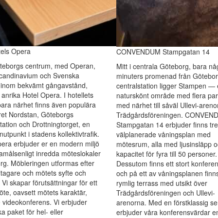
tels Opera
CONVENDUM Stampgatan 14
Göteborgs centrum, med Operan,
Mitt i centrala Göteborg, bara nå
 Scandinavium och Svenska
minuters promenad från Götebo
inom bekvämt gångavstånd,
centralstation ligger Stampen — 
u anrika Hotel Opera. I hotellets
naturskönt område med flera par
ara närhet finns även populära
med närhet till såväl Ullevi-aren
ret Nordstan, Göteborgs
Trädgårdsföreningen. CONVEN
tation och Drottningtorget, en
Stampgatan 14 erbjuder finns tre
nutpunkt i stadens kollektivtrafik.
välplanerade våningsplan med
era erbjuder er en modern miljö
mötesrum, alla med ljusinsläpp 
målsenligt inredda möteslokaler
kapacitet för fyra till 50 personer.
rg. Möbleringen utformas efter
Dessutom finns ett stort konfere
ltagare och mötets syfte och
och på ett av våningsplanen finn
 Vi skapar förutsättningar för ett
rymlig terrass med utsikt över
öte, oavsett mötets karaktär,
Trädgårdsföreningen och Ullevi-
e videokonferens. Vi erbjuder
arenorna. Med en förstklassig se
a paket för hel- eller
erbjuder våra konferensvärdar e