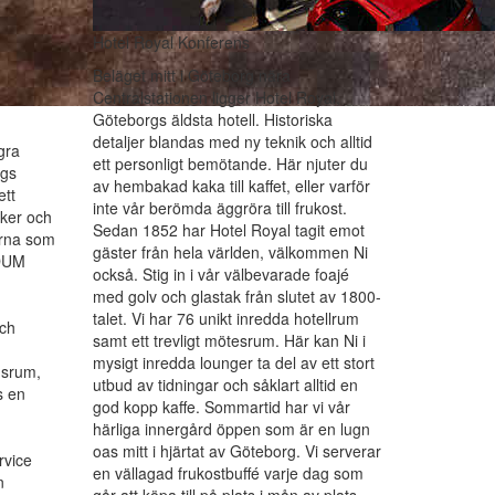
Hotel Royal Konferens
Beläget mitt i Göteborg nära
Centralstationen ligger Hotel Royal,
Göteborgs äldsta hotell. Historiska
detaljer blandas med ny teknik och alltid
gra
ett personligt bemötande. Här njuter du
rgs
av hembakad kaka till kaffet, eller varför
ett
inte vår berömda äggröra till frukost.
ker och
Sedan 1852 har Hotel Royal tagit emot
orna som
gäster från hela världen, välkommen Ni
DUM
också. Stig in i vår välbevarade foajé
med golv och glastak från slutet av 1800-
talet. Vi har 76 unikt inredda hotellrum
och
samt ett trevligt mötesrum. Här kan Ni i
mysigt inredda lounger ta del av ett stort
nsrum,
utbud av tidningar och såklart alltid en
s en
god kopp kaffe. Sommartid har vi vår
härliga innergård öppen som är en lugn
oas mitt i hjärtat av Göteborg. Vi serverar
rvice
en vällagad frukostbuffé varje dag som
n