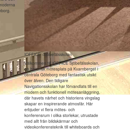
t moderna
eborg.
IOFFICE -Sjöbefälsskolan
Välkommen till iOFFICE Sjöbefälsskolan,
en historisk mötesplats på Kvarnberget i
centrala Göteborg med fantastisk utsikt
över älven. Den tidigare
Navigationsskolan har förvandlats till en
modern och funktionell mötesanläggning,
där havets närhet och historiens vingslag
skapar en inspirerande atmosfär. Här
erbjuder vi flera mötes- och
konferensrum i olika storlekar, utrustade
med allt från bildskärmar och
videokonferensteknik till whiteboards och