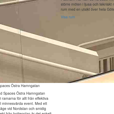
större möten i ljusa och teknisk
rum med en utsikt över hela Göt
Visa rum
Spaces Östra Hamngatan
ed Spaces Östra Hamngatan
 ramarna för allt från effektiva
ll minnesvärda event. Med ett
 läge vid Nordstan och smidig
rekt från bottenplan är det enkelt