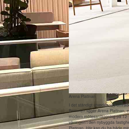
Arena Platinan
I det ständigt utvecklande område
Bommen ligger Arena Platinan, 
modern mötesanläggning på 12
våningen i den nybyggda fastigh
Platinan. Här kan du ha både mi