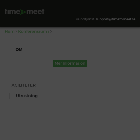
,
SÖK TILLGÄNGLIGHET
Kundtjänst:
support@timetomeet.se
Hem
Konferensrum i
OM
Mer information
FACILITETER
Utrustning