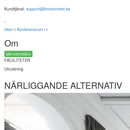
Kundtjänst:
support@timetomeet.se
,
Hem
Konferensrum i
Om
Mer information
FACILITETER
Utrustning
NÄRLIGGANDE ALTERNATIV