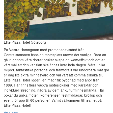
Elite Plaza Hotel Göteborg
På Västra Hamngatan med promenadavstånd från
Centralstationen finns en mötesplats utöver det vanliga. Bara att
gå in genom våra dörrar brukar skapa en wow-effekt och det är
vårt mål att den känslan ska finnas kvar hela dagen. Våra unika
miljöer, fantastiska personal och framförallt vår underbara mat gör
er dag lite extra minnesvärd och väl värt att komma tillbaka till.
Elite Plaza Hotel ligger i en magnifik byggnad med anor från
1889. Här finns flera vackra möteslokaler med karaktär och
individuell inredning, några av dem är kulturminnesmärkta. Här
bokar du unika möten, konferenser, festmiddagar, bröllop och
event för upp till 60 personer. Varmt välkommen till teamet på
Elite Plaza Hotel!‎
Visa rum