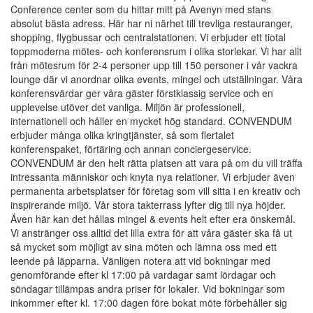
Conference center som du hittar mitt på Avenyn med stans
absolut bästa adress. Här har ni närhet till trevliga restauranger,
shopping, flygbussar och centralstationen. Vi erbjuder ett tiotal
toppmoderna mötes- och konferensrum i olika storlekar. Vi har allt
från mötesrum för 2-4 personer upp till 150 personer i vår vackra
lounge där vi anordnar olika events, mingel och utställningar. Våra
konferensvärdar ger våra gäster förstklassig service och en
upplevelse utöver det vanliga. Miljön är professionell,
internationell och håller en mycket hög standard. CONVENDUM
erbjuder många olika kringtjänster, så som flertalet
konferenspaket, förtäring och annan conciergeservice.
CONVENDUM är den helt rätta platsen att vara på om du vill träffa
intressanta människor och knyta nya relationer. Vi erbjuder även
permanenta arbetsplatser för företag som vill sitta i en kreativ och
inspirerande miljö. Vår stora takterrass lyfter dig till nya höjder.
Även här kan det hållas mingel & events helt efter era önskemål.
Vi anstränger oss alltid det lilla extra för att våra gäster ska få ut
så mycket som möjligt av sina möten och lämna oss med ett
leende på läpparna. Vänligen notera att vid bokningar med
genomförande efter kl 17:00 på vardagar samt lördagar och
söndagar tillämpas andra priser för lokaler. Vid bokningar som
inkommer efter kl. 17:00 dagen före bokat möte förbehåller sig