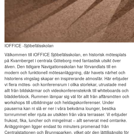
IOFFICE -Sjöbefälsskolan
Välkommen till iOFFICE Sjöbefälsskolan, en historisk mötesplats
på Kvarnberget i centrala Göteborg med fantastisk utsikt över
älven. Den tidigare Navigationsskolan har förvandlats till en
modern och funktionell mötesanläggning, där havets närhet och
historiens vingslag skapar en inspirerande atmosfär. Här erbjuder
vi flera mötes- och konferensrum i olika storlekar, utrustade med
allt från bildskärmar och videokonferensteknik till whiteboards och
blädderblock. Rummen lämpar sig väl för allt från affärsmöten och
workshops till utbildningar och heldagskonferenser. Under
pauserna kan ni slå er ner i våra bekväma lounger, besöka
tornrummet eller njuta av utsikten från våra terrasser. Vi erbjuder
frukost, fika, luncher och mingelmat – allt serverat med omtanke.
Anläggningen ligger endast tio minuters promenad från
Centralstationen och Brunnsparken, vilket gör den lättillgänglig för