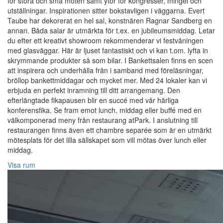
för stora och små möten samt ytor för kongresser, mingel och
utställningar. Inspirationen sitter bokstavligen i väggarna. Evert
Taube har dekorerat en hel sal, konstnären Ragnar Sandberg en
annan. Båda salar är utmärkta för t.ex. en jubileumsmiddag. Letar
du efter ett kreativt showroom rekommenderar vi festvåningen
med glasväggar. Här är ljuset fantastiskt och vi kan t.om. lyfta in
skrymmande produkter så som bilar. I Bankettsalen finns en scen
att inspirera och underhålla från i samband med föreläsningar,
bröllop bankettmiddagar och mycket mer. Med 24 lokaler kan vi
erbjuda en perfekt inramning till ditt arrangemang. Den
efterlängtade fikapausen blir en succé med vår härliga
konferensfika. Se fram emot lunch, middag eller buffé med en
välkomponerad meny från restaurang atPark. I anslutning till
restaurangen finns även ett chambre separée som är en utmärkt
mötesplats för det lilla sällskapet som vill mötas över lunch eller
middag.
Visa rum