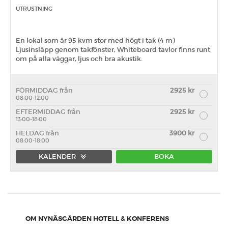
UTRUSTNING
En lokal som är 95 kvm stor med högt i tak (4 m)
Ljusinsläpp genom takfönster, Whiteboard tavlor finns runt
om på alla väggar, ljus och bra akustik.
FÖRMIDDAG från
2925 kr
08:00-12:00
EFTERMIDDAG från
2925 kr
13:00-18:00
HELDAG från
3900 kr
08:00-18:00
KALENDER
BOKA
Förmiddag
Eftermiddag
Heldag
OM NYNÄSGÅRDEN HOTELL & KONFERENS