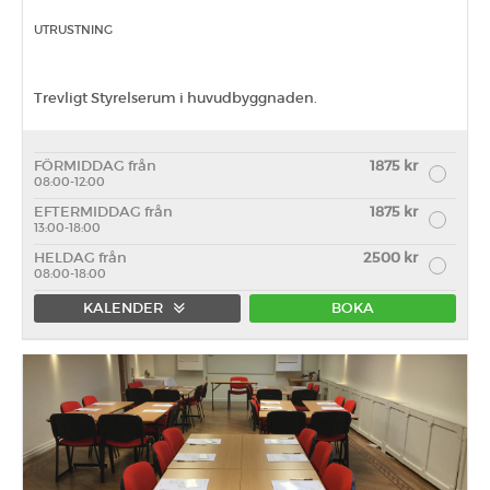
UTRUSTNING
Trevligt Styrelserum i huvudbyggnaden.
FÖRMIDDAG från
1875 kr
08:00-12:00
EFTERMIDDAG från
1875 kr
13:00-18:00
HELDAG från
2500 kr
08:00-18:00
KALENDER
BOKA
Förmiddag
Eftermiddag
Heldag