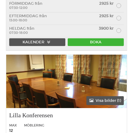
FÖRMIDDAG från
2925 kr
07:30-12:00
EFTERMIDDAG från
2925 kr
13:00-18:00
HELDAG från
3900 kr
07:30-18:00
KALENDER
BOKA
Förmiddag
Eftermiddag
Heldag
Visa bilder (1)
Lilla Konferensen
MAX
MÖBLERING
12