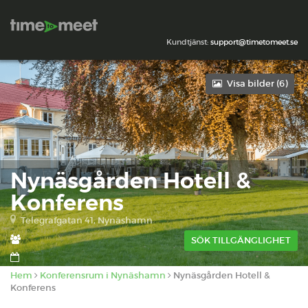
Kundtjänst:
support@timetomeet.se
Visa bilder (
6
)
Nynäsgården Hotell &
Konferens
Telegrafgatan 41, Nynäshamn
SÖK TILLGÄNGLIGHET
Hem
Konferensrum i Nynäshamn
Nynäsgården Hotell &
Konferens