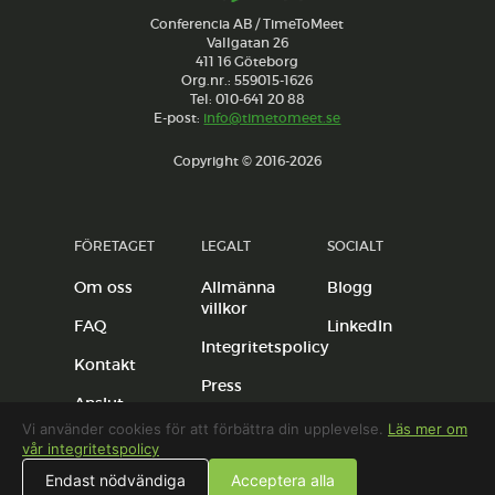
Conferencia AB / TimeToMeet
Vallgatan 26
411 16 Göteborg
Org.nr.: 559015-1626
Tel: 010-641 20 88
E-post:
info@timetomeet.se
Copyright © 2016-2026
FÖRETAGET
LEGALT
SOCIALT
Om oss
Allmänna
Blogg
villkor
FAQ
LinkedIn
Integritetspolicy
Kontakt
Press
Anslut
anläggning
Vi använder cookies för att förbättra din upplevelse.
Läs mer om
vår integritetspolicy
Endast nödvändiga
Acceptera alla