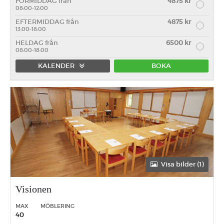
FÖRMIDDAG från
4875 kr
08:00-12:00
EFTERMIDDAG från
4875 kr
13:00-18:00
HELDAG från
6500 kr
08:00-18:00
KALENDER
BOKA
Förmiddag
Eftermiddag
Heldag
Visa bilder (1)
Visionen
MAX
MÖBLERING
40