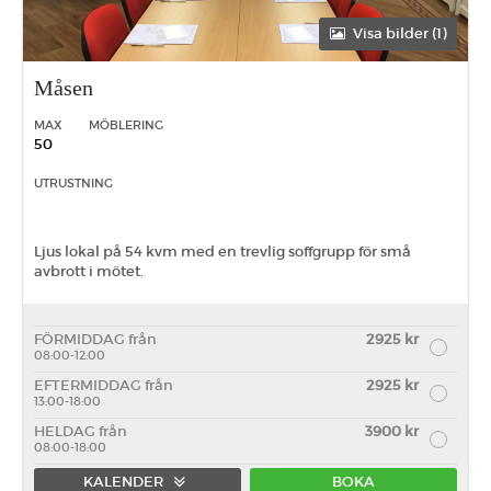
Visa bilder (1)
Måsen
MAX
MÖBLERING
50
UTRUSTNING
Ljus lokal på 54 kvm med en trevlig soffgrupp för små
avbrott i mötet.
FÖRMIDDAG från
2925 kr
08:00-12:00
EFTERMIDDAG från
2925 kr
13:00-18:00
HELDAG från
3900 kr
08:00-18:00
KALENDER
BOKA