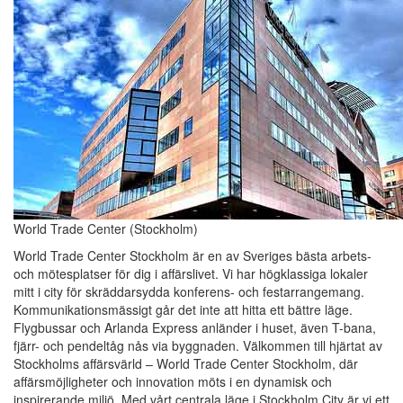
World Trade Center (Stockholm)
World Trade Center Stockholm är en av Sveriges bästa arbets-
och mötesplatser för dig i affärslivet. Vi har högklassiga lokaler
mitt i city för skräddarsydda konferens- och festarrangemang.
Kommunikationsmässigt går det inte att hitta ett bättre läge.
Flygbussar och Arlanda Express anländer i huset, även T-bana,
fjärr- och pendeltåg nås via byggnaden. Välkommen till hjärtat av
Stockholms affärsvärld – World Trade Center Stockholm, där
affärsmöjligheter och innovation möts i en dynamisk och
inspirerande miljö. Med vårt centrala läge i Stockholm City är vi ett