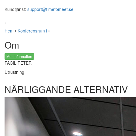
Kundtjänst:
support@timetomeet.se
,
Hem
Konferensrum i
Om
Mer information
FACILITETER
Utrustning
NÄRLIGGANDE ALTERNATIV