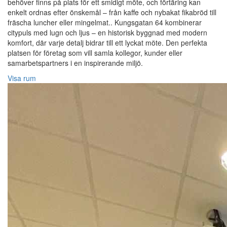
behöver finns på plats för ett smidigt möte, och förtäring kan
enkelt ordnas efter önskemål – från kaffe och nybakat fikabröd till
fräscha luncher eller mingelmat.. Kungsgatan 64 kombinerar
citypuls med lugn och ljus – en historisk byggnad med modern
komfort, där varje detalj bidrar till ett lyckat möte. Den perfekta
platsen för företag som vill samla kollegor, kunder eller
samarbetspartners i en inspirerande miljö.
Visa rum