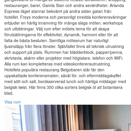
restauranger, barer, Gamla Stan och andra sevärdheter. Arlanda
Express-tåget stannar bekvämt på andra sidan gatan från
hotellet. Freys moderna och personligt inredda konferensvåningar
erbjuder en härlig inramning för många slags möten, workshops
och utbildningar. Välj rum efter mötets tema för att skapa
förutsättningarna för effektivitet, dynamik, harmoni eller för att
fatta de bästa besluten. Samtliga mötesrum har naturligt
ljusinsläpp från flera fönster. Självfallet finns all teknisk utrustning
och support på plats. Rummen har blädderblock, papper/penna,
skrivtavla, skärm eller projektor med högtalare, telefon och WiFi.
Alla rum kan kompletteras med videokonferensutrustning.
Hotellets populära restaurang Belgobaren står får den
uppskattade konferensmaten, såväl för- och eftermiddagskaffet
med sött och salt, bordsserverad lunch och härliga middagar med
belgisk twist. Här finns 350 olika sorters belgisk öl att botanisera
blad.
Visa rum