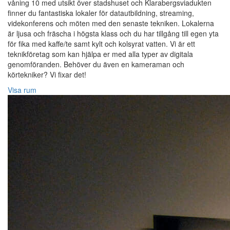
våning 10 med utsikt över stadshuset och Klarabergsviadukten
finner du fantastiska lokaler för datautbildning, streaming,
videkonferens och möten med den senaste tekniken. Lokalerna
är ljusa och fräscha i högsta klass och du har tillgång till egen yta
för fika med kaffe/te samt kylt och kolsyrat vatten. Vi är ett
teknikföretag som kan hjälpa er med alla typer av digitala
genomföranden. Behöver du även en kameraman och
körtekniker? Vi fixar det!
Visa rum