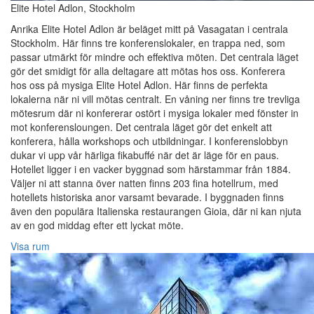
Elite Hotel Adlon, Stockholm
Anrika Elite Hotel Adlon är beläget mitt på Vasagatan i centrala
Stockholm. Här finns tre konferenslokaler, en trappa ned, som
passar utmärkt för mindre och effektiva möten. Det centrala läget
gör det smidigt för alla deltagare att mötas hos oss. Konferera
hos oss på mysiga Elite Hotel Adlon. Här finns de perfekta
lokalerna när ni vill mötas centralt. En våning ner finns tre trevliga
mötesrum där ni konfererar ostört i mysiga lokaler med fönster in
mot konferensloungen. Det centrala läget gör det enkelt att
konferera, hålla workshops och utbildningar. I konferenslobbyn
dukar vi upp vår härliga fikabuffé när det är läge för en paus.
Hotellet ligger i en vacker byggnad som härstammar från 1884.
Väljer ni att stanna över natten finns 203 fina hotellrum, med
hotellets historiska anor varsamt bevarade. I byggnaden finns
även den populära Italienska restaurangen Gioia, där ni kan njuta
av en god middag efter ett lyckat möte.
Visa rum