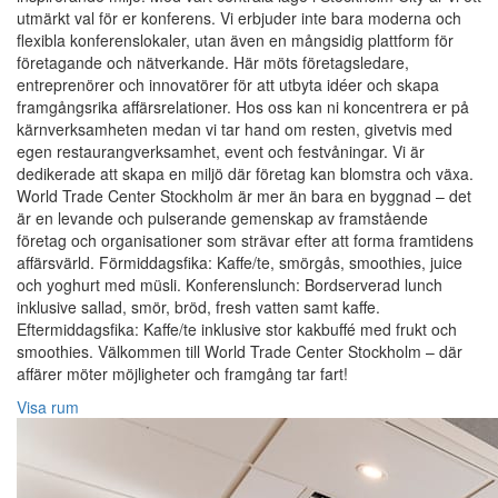
utmärkt val för er konferens. Vi erbjuder inte bara moderna och
flexibla konferenslokaler, utan även en mångsidig plattform för
företagande och nätverkande. Här möts företagsledare,
entreprenörer och innovatörer för att utbyta idéer och skapa
framgångsrika affärsrelationer. Hos oss kan ni koncentrera er på
kärnverksamheten medan vi tar hand om resten, givetvis med
egen restaurangverksamhet, event och festvåningar. Vi är
dedikerade att skapa en miljö där företag kan blomstra och växa.
World Trade Center Stockholm är mer än bara en byggnad – det
är en levande och pulserande gemenskap av framstående
företag och organisationer som strävar efter att forma framtidens
affärsvärld. Förmiddagsfika: Kaffe/te, smörgås, smoothies, juice
och yoghurt med müsli. Konferenslunch: Bordserverad lunch
inklusive sallad, smör, bröd, fresh vatten samt kaffe.
Eftermiddagsfika: Kaffe/te inklusive stor kakbuffé med frukt och
smoothies. Välkommen till World Trade Center Stockholm – där
affärer möter möjligheter och framgång tar fart!
Visa rum