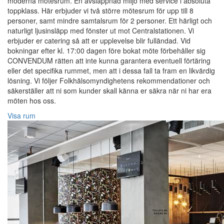
moderna mötesrum. En avslappnad miljö med service i absoluta
toppklass. Här erbjuder vi två större mötesrum för upp till 8
personer, samt mindre samtalsrum för 2 personer. Ett härligt och
naturligt ljusinsläpp med fönster ut mot Centralstationen. Vi
erbjuder er catering så att er upplevelse blir fulländad. Vid
bokningar efter kl. 17:00 dagen före bokat möte förbehåller sig
CONVENDUM rätten att inte kunna garantera eventuell förtäring
eller det specifika rummet, men att i dessa fall ta fram en likvärdig
lösning. Vi följer Folkhälsomyndighetens rekommendationer och
säkerställer att ni som kunder skall känna er säkra när ni har era
möten hos oss.
Visa rum