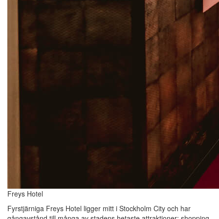
Freys Hotel
Fyrstjärniga Freys Hotel ligger mitt i Stockholm City och har
gångavstånd till många av stadens hetaste attraktioner; shopping,