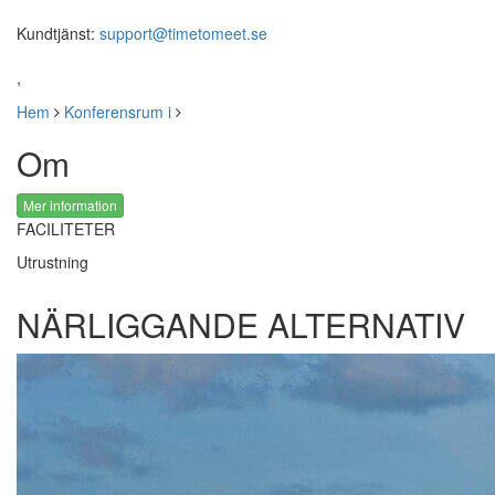
Kundtjänst:
support@timetomeet.se
,
Hem
Konferensrum i
Om
Mer information
FACILITETER
Utrustning
NÄRLIGGANDE ALTERNATIV