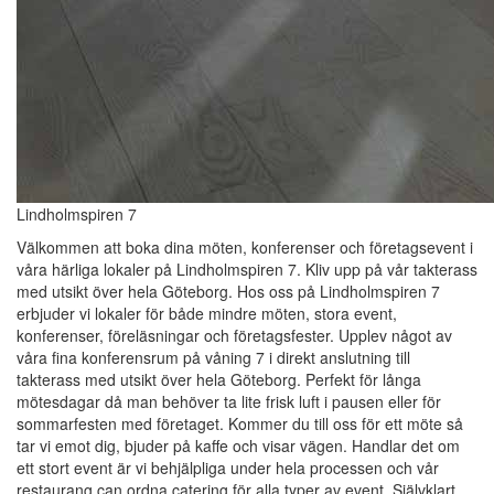
Lindholmspiren 7
Välkommen att boka dina möten, konferenser och företagsevent i
våra härliga lokaler på Lindholmspiren 7. Kliv upp på vår takterass
med utsikt över hela Göteborg. Hos oss på Lindholmspiren 7
erbjuder vi lokaler för både mindre möten, stora event,
konferenser, föreläsningar och företagsfester. Upplev något av
våra fina konferensrum på våning 7 i direkt anslutning till
takterass med utsikt över hela Göteborg. Perfekt för långa
mötesdagar då man behöver ta lite frisk luft i pausen eller för
sommarfesten med företaget. Kommer du till oss för ett möte så
tar vi emot dig, bjuder på kaffe och visar vägen. Handlar det om
ett stort event är vi behjälpliga under hela processen och vår
restaurang can ordna catering för alla typer av event. Självklart