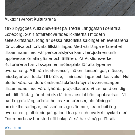
Auktionsverket Kulturarena
1892 byggdes Auktionsverket på Tredje Långgatan i centrala
Göteborg. 2014 totalrenoverades lokalerna i modern
sekelskiftsanda. Idag är dessa historiska salonger en eventarena
för publika och privata tillställningar. Med vår långa erfarenhet
tillsammans med vår personalstyrka kan vi erbjuda en unik
upplevelse för alla gäster och tillfällen. På Auktionsverket
Kulturarena har vi skapat en mötesplats för alla typer av
evenemang. Allt från konferenser, möten, lanseringar, mässor,
middagar och fester till bröllop, filminspelningar och festivaler. Helt
utefter våra kunders önskemål skräddarsyr vi evenemangen
tillsammans med våra lyhörda projektledare. Vi tar hand om dig
och ditt företag för att ni ska få den absolut bäst upplevelsen. Vi
har tidigare lång erfarenhet av konferenser, utställningar,
produktlanseringar, mässor, bolagsstämmor, team building-
evenemang, utbildningar, galamiddagar och mycket mycket mer.
Oberoende av hur stort ditt bolag är så har vi något för alla.
Visa rum