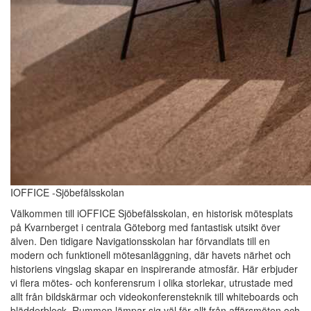
IOFFICE -Sjöbefälsskolan
Välkommen till iOFFICE Sjöbefälsskolan, en historisk mötesplats
på Kvarnberget i centrala Göteborg med fantastisk utsikt över
älven. Den tidigare Navigationsskolan har förvandlats till en
modern och funktionell mötesanläggning, där havets närhet och
historiens vingslag skapar en inspirerande atmosfär. Här erbjuder
vi flera mötes- och konferensrum i olika storlekar, utrustade med
allt från bildskärmar och videokonferensteknik till whiteboards och
blädderblock. Rummen lämpar sig väl för allt från affärsmöten och