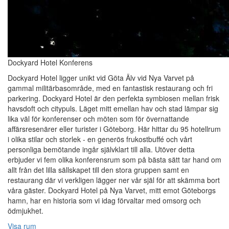
Dockyard Hotel Konferens
Dockyard Hotel ligger unikt vid Göta Älv vid Nya Varvet på
gammal militärbasområde, med en fantastisk restaurang och fri
parkering. Dockyard Hotel är den perfekta symbiosen mellan frisk
havsdoft och citypuls. Läget mitt emellan hav och stad lämpar sig
lika väl för konferenser och möten som för övernattande
affärsresenärer eller turister i Göteborg. Här hittar du 95 hotellrum
i olika stilar och storlek - en generös frukostbuffé och vårt
personliga bemötande ingår självklart till alla. Utöver detta
erbjuder vi fem olika konferensrum som på bästa sätt tar hand om
allt från det lilla sällskapet till den stora gruppen samt en
restaurang där vi verkligen lägger ner vår själ för att skämma bort
våra gäster. Dockyard Hotel på Nya Varvet, mitt emot Göteborgs
hamn, har en historia som vi idag förvaltar med omsorg och
ödmjukhet.
Visa rum