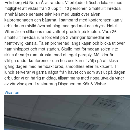
Eriksberg vid Norra Älvstranden. Vi erbjuder fräscha lokaler med
möjlighet att vistas från 2 upp till 40 personer. Smakfullt inredda
innehållande senaste tekniken med utsikt över älven,
kajpromenaden och båtarna. I samband med konferensen kan vi
erbjuda en rofylld övernattning med god mat och dryck. Hotel
Villan är en stilla oas med vattnet precis inpå knuten. Våra 26
smakfullt inredda rum fördelat på 3 våningar förmedlar en
hemtrevlig känsla. Ta en promenad längs kajen och blicka ut över
hamninloppet och mot staden. Skulle mot förmodan solen inte
skina är varje rum utrustat med ett eget paraply. Måltider är
viktiga under konferenser och hos oss kan ni välja på att kicka
igång dagen med hembakt bröd, smoothies eller fruktspett. Till
lunch serverar vi gärna något från havet och som avslut på dagen
erbjuder vi en härlig middag, tillsammans med noga utvalda viner
av vår vinexpert i restaurang Disponenten Kök & Vinbar.
Visa rum