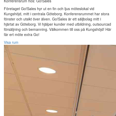
Konferensrum hos: Go!Sales
Företaget Go!Sales hyr ut en fin och ljus möteslokal vid
Kungshöjd, mitt i centrala Göteborg. Konferensrummet har stora
fönster och utsikt över älven. Go!Sales är ett säljbolag mitt i
hjärtat av Göteborg. Vi hjälper kunder med utbildning, outsourcad
försäljning och bemanning. Välkommen till oss på Kungshöjd! Här
får ert möte extra Go!
Visa rum