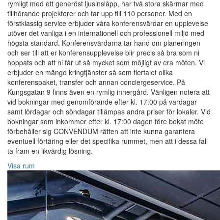
rymligt med ett generöst ljusinsläpp, har två stora skärmar med
tillhörande projektorer och tar upp till 110 personer. Med en
förstklassig service erbjuder våra konferensvärdar en upplevelse
utöver det vanliga i en internationell och professionell miljö med
högsta standard. Konferensvärdarna tar hand om planeringen
och ser till att er konferensupplevelse blir precis så bra som ni
hoppats och att ni får ut så mycket som möjligt av era möten. Vi
erbjuder en mängd kringtjänster så som flertalet olika
konferenspaket, transfer och annan conciergeservice. På
Kungsgatan 9 finns även en rymlig innergård. Vänligen notera att
vid bokningar med genomförande efter kl. 17:00 på vardagar
samt lördagar och söndagar tillämpas andra priser för lokaler. Vid
bokningar som inkommer efter kl. 17:00 dagen före bokat möte
förbehåller sig CONVENDUM rätten att inte kunna garantera
eventuell förtäring eller det specifika rummet, men att i dessa fall
ta fram en likvärdig lösning.
Visa rum