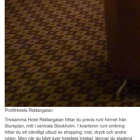
ProfilHotels Riddargatan
Trivsamma Hotel Riddargatan hittar du precis runt hörnet från
Stureplan, mitt i centrala Stockholm. I kvarteren runt omkring
hittar du ett oändligt utbud av shopping, mat, dryck och andra
nöjen. Men när du klivit över hotellets tröskel, lämnar du stadens