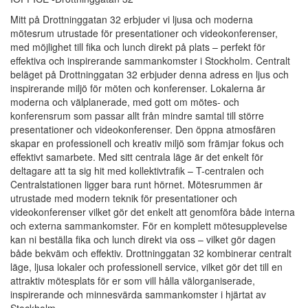
Mitt på Drottninggatan 32 erbjuder vi ljusa och moderna
mötesrum utrustade för presentationer och videokonferenser,
med möjlighet till fika och lunch direkt på plats – perfekt för
effektiva och inspirerande sammankomster i Stockholm. Centralt
beläget på Drottninggatan 32 erbjuder denna adress en ljus och
inspirerande miljö för möten och konferenser. Lokalerna är
moderna och välplanerade, med gott om mötes- och
konferensrum som passar allt från mindre samtal till större
presentationer och videokonferenser. Den öppna atmosfären
skapar en professionell och kreativ miljö som främjar fokus och
effektivt samarbete. Med sitt centrala läge är det enkelt för
deltagare att ta sig hit med kollektivtrafik – T-centralen och
Centralstationen ligger bara runt hörnet. Mötesrummen är
utrustade med modern teknik för presentationer och
videokonferenser vilket gör det enkelt att genomföra både interna
och externa sammankomster. För en komplett mötesupplevelse
kan ni beställa fika och lunch direkt via oss – vilket gör dagen
både bekväm och effektiv. Drottninggatan 32 kombinerar centralt
läge, ljusa lokaler och professionell service, vilket gör det till en
attraktiv mötesplats för er som vill hålla välorganiserade,
inspirerande och minnesvärda sammankomster i hjärtat av