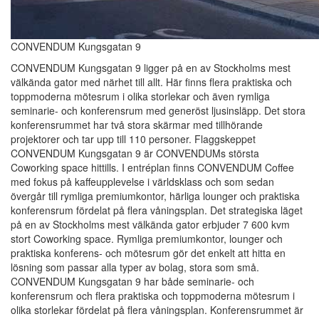
CONVENDUM Kungsgatan 9
CONVENDUM Kungsgatan 9 ligger på en av Stockholms mest
välkända gator med närhet till allt. Här finns flera praktiska och
toppmoderna mötesrum i olika storlekar och även rymliga
seminarie- och konferensrum med generöst ljusinsläpp. Det stora
konferensrummet har två stora skärmar med tillhörande
projektorer och tar upp till 110 personer. Flaggskeppet
CONVENDUM Kungsgatan 9 är CONVENDUMs största
Coworking space hittills. I entréplan finns CONVENDUM Coffee
med fokus på kaffeupplevelse i världsklass och som sedan
övergår till rymliga premiumkontor, härliga lounger och praktiska
konferensrum fördelat på flera våningsplan. Det strategiska läget
på en av Stockholms mest välkända gator erbjuder 7 600 kvm
stort Coworking space. Rymliga premiumkontor, lounger och
praktiska konferens- och mötesrum gör det enkelt att hitta en
lösning som passar alla typer av bolag, stora som små.
CONVENDUM Kungsgatan 9 har både seminarie- och
konferensrum och flera praktiska och toppmoderna mötesrum i
olika storlekar fördelat på flera våningsplan. Konferensrummet är