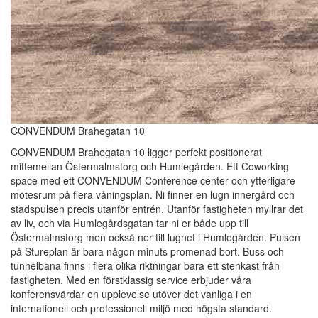
CONVENDUM Brahegatan 10
CONVENDUM Brahegatan 10 ligger perfekt positionerat
mittemellan Östermalmstorg och Humlegården. Ett Coworking
space med ett CONVENDUM Conference center och ytterligare
mötesrum på flera våningsplan. Ni finner en lugn innergård och
stadspulsen precis utanför entrén. Utanför fastigheten myllrar det
av liv, och via Humlegårdsgatan tar ni er både upp till
Östermalmstorg men också ner till lugnet i Humlegården. Pulsen
på Stureplan är bara någon minuts promenad bort. Buss och
tunnelbana finns i flera olika riktningar bara ett stenkast från
fastigheten. Med en förstklassig service erbjuder våra
konferensvärdar en upplevelse utöver det vanliga i en
internationell och professionell miljö med högsta standard.