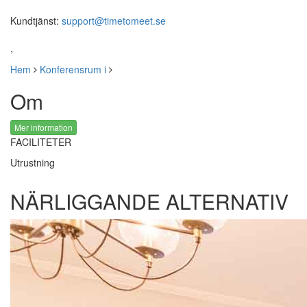
Kundtjänst:
support@timetomeet.se
,
Hem
Konferensrum i
Om
Mer information
FACILITETER
Utrustning
NÄRLIGGANDE ALTERNATIV