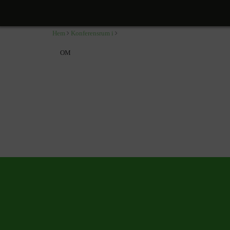
,
Hem
Konferensrum i
OM