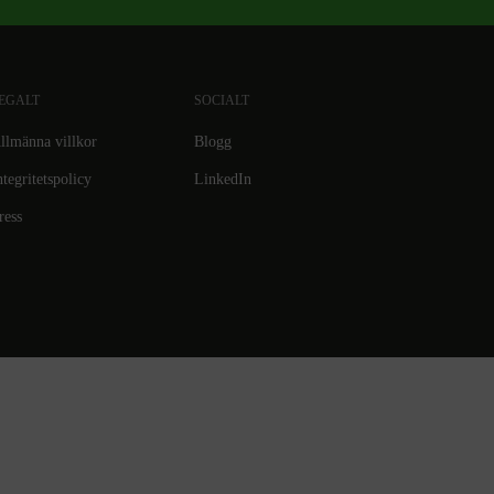
EGALT
SOCIALT
llmänna villkor
Blogg
ntegritetspolicy
LinkedIn
ress