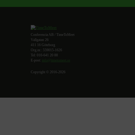
Conferencia AB / TimeToMeet
Vallgatan 26
411 16 Göteborg
Org.nr.: 559015-1626
Tel: 010-641 20 88
E-post:
info@timetomeet.se
Copyright © 2016-2026