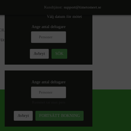
SÖK TILLGÄNGLIGHET
Kundtjänst:
support@timetomeet.se
Välj datum för mötet
Ange antal deltagare
CILITETER
Utrustning
Avbryt
SÖK
Ange antal deltagare
Rummet tar max
pers
Avbryt
FORTSÄTT BOKNING