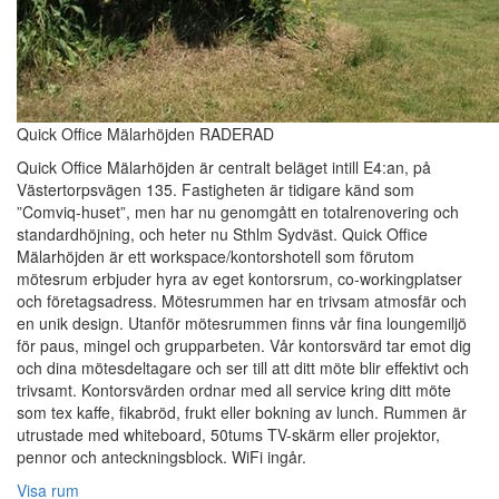
Quick Office Mälarhöjden RADERAD
Quick Office Mälarhöjden är centralt beläget intill E4:an, på
Västertorpsvägen 135. Fastigheten är tidigare känd som
”Comviq-huset”, men har nu genomgått en totalrenovering och
standardhöjning, och heter nu Sthlm Sydväst. Quick Office
Mälarhöjden är ett workspace/kontorshotell som förutom
mötesrum erbjuder hyra av eget kontorsrum, co-workingplatser
och företagsadress. Mötesrummen har en trivsam atmosfär och
en unik design. Utanför mötesrummen finns vår fina loungemiljö
för paus, mingel och grupparbeten. Vår kontorsvärd tar emot dig
och dina mötesdeltagare och ser till att ditt möte blir effektivt och
trivsamt. Kontorsvärden ordnar med all service kring ditt möte
som tex kaffe, fikabröd, frukt eller bokning av lunch. Rummen är
utrustade med whiteboard, 50tums TV-skärm eller projektor,
pennor och anteckningsblock. WiFi ingår.
Visa rum