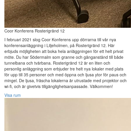
Coor Konferens Rosterigränd 12
I februari 2021 slog Coor Konferens upp dörrarna till vår nya
konferensanläggning i Liljeholmen, på Rosterigränd 12. Här
erbjuds möjligheten att boka hela anläggningen för ett helt privat
möte. Du har Södermalm som granne och gånganstånd till både
tunnelbana och tvärbana. Rosterigränd 12 är en liten och
personlig anläggning som erbjuder tre helt nya lokaler med plats
för upp till 35 personer och med öppna och ljusa ytor för paus och
mingel. De ljusa, fräscha lokalerna är utrustade med projektor och
wi-fi, och är givetvis tillgänglighetsanpassade. Välkommen!
Visa rum