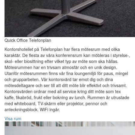
Quick Office Telefonplan
Kontorshotellet på Telefonplan har flera mötesrum med olika
karaktär. De flesta av våra konferensrum kan möbleras i styrelse-,
skol- eller biosittning efter vilket typ av möte som ska hållas.
Mötesrummen har en trivsam atmosfär och en unik design.
Utanför mötesrummen finns vår fina loungemiljö för paus, mingel
och grupparbeten. Vår kontorsvärd tar emot dig och dina
mötesdeltagare och ser till att ditt möte blir effektivt och trivsamt.
Kontorsvärden ordnar med all service kring ditt möte som tex
kaffe, fikabröd, frukt eller bokning av lunch. Rummen är utrustade
med whiteboard, TV-skärm eller projektor, pennor och
anteckningsblock. WiFi ingår.
Visa rum