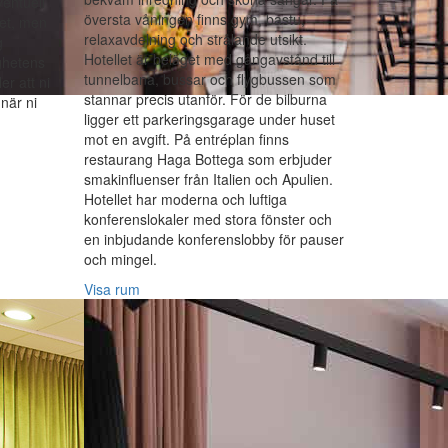
ventuell
översta våningen finns gym, bastu,
met, men
relaxavdelning och strålande utsikt.
g
Hotellet är beläget med gångavstånd till
ighetens
tunnelbana, bussar och flygbussen som
r att ni
stannar precis utanför. För de bilburna
när ni
ligger ett parkeringsgarage under huset
mot en avgift. På entréplan finns
restaurang Haga Bottega som erbjuder
smakinfluenser från Italien och Apulien.
Hotellet har moderna och luftiga
konferenslokaler med stora fönster och
en inbjudande konferenslobby för pauser
och mingel.
Visa rum