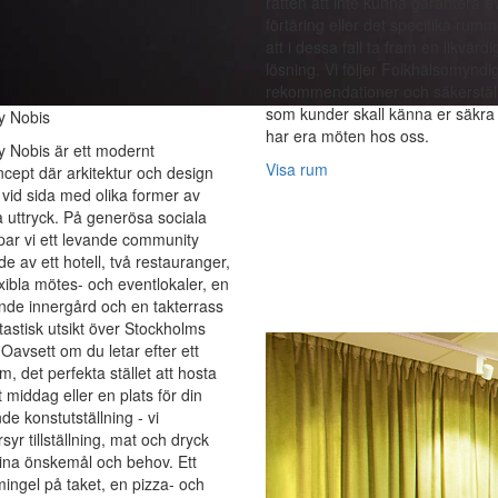
rätten att inte kunna garantera e
förtäring eller det specifika rum
att i dessa fall ta fram en likvärdi
lösning. Vi följer Folkhälsomynd
rekommendationer och säkerställe
som kunder skall känna er säkra 
y Nobis
har era möten hos oss.
y Nobis är ett modernt
Visa rum
ncept där arkitektur och design
 vid sida med olika former av
a uttryck. På generösa sociala
par vi ett levande community
e av ett hotell, två restauranger,
exibla mötes- och eventlokaler, en
de innergård och en takterrass
astisk utsikt över Stockholms
 Oavsett om du letar efter ett
, det perfekta stället att hosta
t middag eller en plats för din
 konstutställning - vi
syr tillställning, mat och dryck
dina önskemål och behov. Ett
mingel på taket, en pizza- och