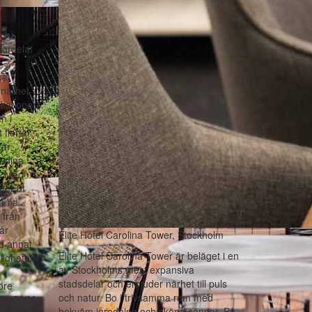
och
fördelat
på
 närhet
kationer
n i
flertal
Vår
a dina
e. Med
ter ut
a ha
 från
vår
Elite Hotel Carolina Tower, Stockholm
nd annat
Elite Hotel Carolina Tower är beläget i en
ligheter
av Stockholms mest expansiva
stadsdelar och erbjuder närhet till puls
öre
och natur. Bo i trivsamma rum med
ONVENDUM
bekväm inredning och sköna sängar. På