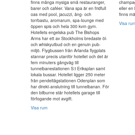
finns många mysiga små restauranger,
champag
barer och caféer. Vana spa är en fridfull
eller en
oas med pool, jacuzzi, ång- och
finns mä
torrbastu, aromarum, spa-lounge med
Visa ru
öppen spis och hela 300 kvm gym.
Hotellets engelska pub The Bishops
Arms har ett av Stockholms bredaste öl-
och whiskyutbud och en genuin pub-
miljö. Flygbussen från Arlanda flygplats
stannar precis utanför hotellet och det är
fem minuters gångväg till
tunnelbanestationen S:t Eriksplan samt
lokala bussar. Hotellet ligger 250 meter
från pendeltågstationen Odenplan som
har direkt-anslutning till tunnelbanan. För
den bilburne står hotellets garage till
förfogande mot avgift.
Visa rum