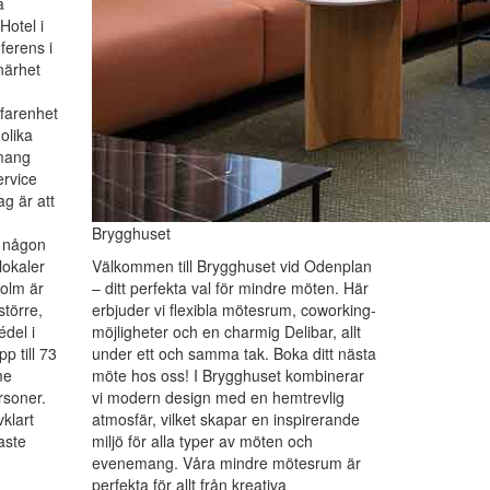
a
Hotel i
ferens i
närhet
rfarenhet
olika
emang
ervice
ag är att
Brygghuset
i någon
lokaler
Välkommen till Brygghuset vid Odenplan
holm är
– ditt perfekta val för mindre möten. Här
törre,
erbjuder vi flexibla mötesrum, coworking-
del i
möjligheter och en charmig Delibar, allt
p till 73
under ett och samma tak. Boka ditt nästa
me
möte hos oss! I Brygghuset kombinerar
rsoner.
vi modern design med en hemtrevlig
vklart
atmosfär, vilket skapar en inspirerande
aste
miljö för alla typer av möten och
evenemang. Våra mindre mötesrum är
perfekta för allt från kreativa