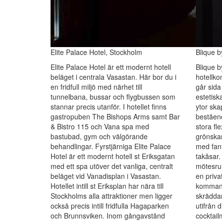
Elite Palace Hotel, Stockholm
Blique b
Elite Palace Hotel är ett modernt hotell
Blique b
beläget i centrala Vasastan. Här bor du i
hotellko
en fridfull miljö med närhet till
går sida
tunnelbana, bussar och flygbussen som
estetisk
stannar precis utanför. I hotellet finns
ytor ska
gastropuben The Bishops Arms samt Bar
beståend
& Bistro 115 och Vana spa med
stora fl
bastubad, gym och välgörande
grönskan
behandlingar. Fyrstjärniga Elite Palace
med fant
Hotel är ett modernt hotell st Eriksgatan
takåsar.
med ett spa utöver det vanliga, centralt
mötesrum
beläget vid Vanadisplan i Vasastan.
en priva
Hotellet intill st Eriksplan har nära till
kommande
Stockholms alla attraktioner men ligger
skräddar
också precis intill fridfulla Hagaparken
utifrån 
och Brunnsviken. Inom gångavstånd
cocktail