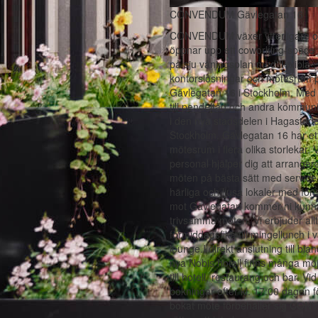
CONVENDUM Gävlegatan 16
CONVENDUM växer ytterligare 
öppnar upp ett coworking-space 
på sju våningsplan med flexibla
kontorslösningar och mötesrum 
Gävlegatan 16 i Stockholm. Med
till pendeltåg och andra kommuni
i den nya stadsdelen i Hagastade
Stockholm. Gävlegatan 16 har ett 
mötesrum i flera olika storlekar. 
personal hjälper dig att arranger
möten på bästa sätt med servic
härliga och ljusa lokaler med föns
mot Gävlegatan kommer ni kunn
trivsamma möten. Vi erbjuder allt
förmiddagsfika till mingellunch i 
lounge.I direkt anslutning till bla
nya Nobis hotell finns många möj
till hotell, restaurang och bar. Vid
bokningar efter kl. 17:00 dagen f
bokat möte förbehåller sig C