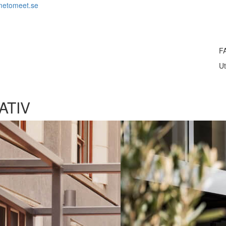
metomeet.se
F
Ut
ATIV