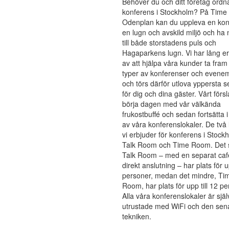
Behöver du och ditt företag ordn
konferens i Stockholm? På Time 
Odenplan kan du uppleva en kon
en lugn och avskild miljö och ha 
till både storstadens puls och
Hagaparkens lugn. Vi har lång e
av att hjälpa våra kunder ta fram 
typer av konferenser och even
och törs därför utlova yppersta s
för dig och dina gäster. Vårt försl
börja dagen med vår välkända
frukostbuffé och sedan fortsätta 
av våra konferenslokaler. De två 
vi erbjuder för konferens i Stock
Talk Room och Time Room. Det s
Talk Room – med en separat café
direkt anslutning – har plats för up
personer, medan det mindre, Ti
Room, har plats för upp till 12 pe
Alla våra konferenslokaler är själ
utrustade med WiFi och den sen
tekniken.