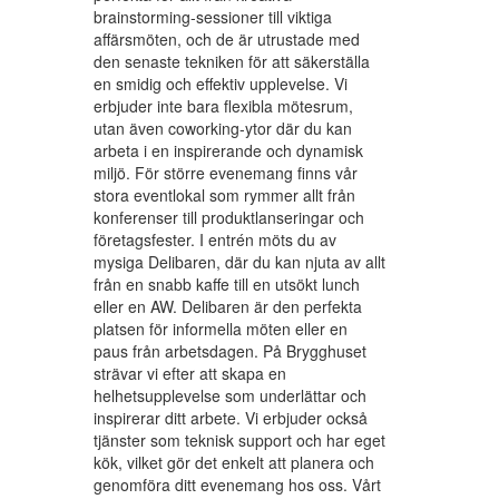
brainstorming-sessioner till viktiga
affärsmöten, och de är utrustade med
den senaste tekniken för att säkerställa
en smidig och effektiv upplevelse. Vi
erbjuder inte bara flexibla mötesrum,
utan även coworking-ytor där du kan
arbeta i en inspirerande och dynamisk
miljö. För större evenemang finns vår
stora eventlokal som rymmer allt från
konferenser till produktlanseringar och
företagsfester. I entrén möts du av
mysiga Delibaren, där du kan njuta av allt
från en snabb kaffe till en utsökt lunch
eller en AW. Delibaren är den perfekta
platsen för informella möten eller en
paus från arbetsdagen. På Brygghuset
strävar vi efter att skapa en
helhetsupplevelse som underlättar och
inspirerar ditt arbete. Vi erbjuder också
tjänster som teknisk support och har eget
kök, vilket gör det enkelt att planera och
genomföra ditt evenemang hos oss. Vårt