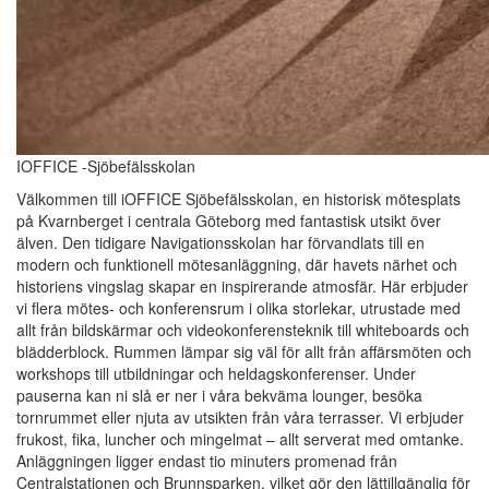
IOFFICE -Sjöbefälsskolan
Välkommen till iOFFICE Sjöbefälsskolan, en historisk mötesplats
på Kvarnberget i centrala Göteborg med fantastisk utsikt över
älven. Den tidigare Navigationsskolan har förvandlats till en
modern och funktionell mötesanläggning, där havets närhet och
historiens vingslag skapar en inspirerande atmosfär. Här erbjuder
vi flera mötes- och konferensrum i olika storlekar, utrustade med
allt från bildskärmar och videokonferensteknik till whiteboards och
blädderblock. Rummen lämpar sig väl för allt från affärsmöten och
workshops till utbildningar och heldagskonferenser. Under
pauserna kan ni slå er ner i våra bekväma lounger, besöka
tornrummet eller njuta av utsikten från våra terrasser. Vi erbjuder
frukost, fika, luncher och mingelmat – allt serverat med omtanke.
Anläggningen ligger endast tio minuters promenad från
Centralstationen och Brunnsparken, vilket gör den lättillgänglig för