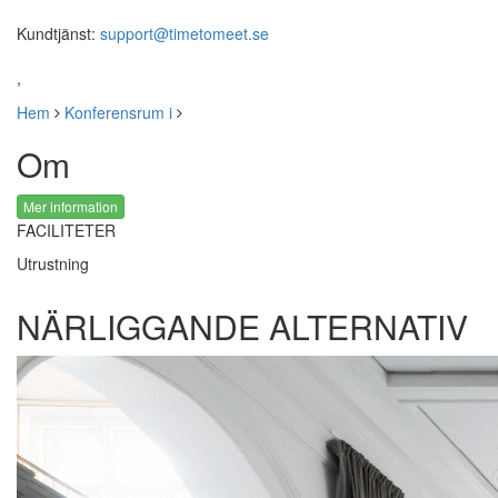
Kundtjänst:
support@timetomeet.se
,
Hem
Konferensrum i
Om
Mer information
FACILITETER
Utrustning
NÄRLIGGANDE ALTERNATIV