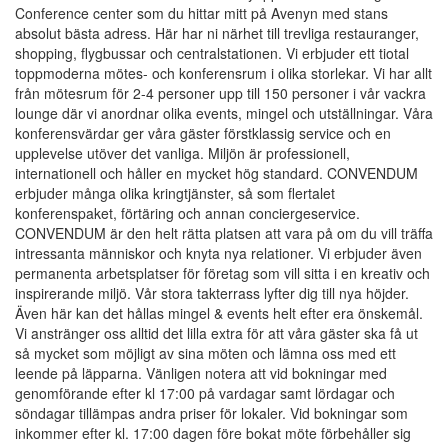
Conference center som du hittar mitt på Avenyn med stans
absolut bästa adress. Här har ni närhet till trevliga restauranger,
shopping, flygbussar och centralstationen. Vi erbjuder ett tiotal
toppmoderna mötes- och konferensrum i olika storlekar. Vi har allt
från mötesrum för 2-4 personer upp till 150 personer i vår vackra
lounge där vi anordnar olika events, mingel och utställningar. Våra
konferensvärdar ger våra gäster förstklassig service och en
upplevelse utöver det vanliga. Miljön är professionell,
internationell och håller en mycket hög standard. CONVENDUM
erbjuder många olika kringtjänster, så som flertalet
konferenspaket, förtäring och annan conciergeservice.
CONVENDUM är den helt rätta platsen att vara på om du vill träffa
intressanta människor och knyta nya relationer. Vi erbjuder även
permanenta arbetsplatser för företag som vill sitta i en kreativ och
inspirerande miljö. Vår stora takterrass lyfter dig till nya höjder.
Även här kan det hållas mingel & events helt efter era önskemål.
Vi anstränger oss alltid det lilla extra för att våra gäster ska få ut
så mycket som möjligt av sina möten och lämna oss med ett
leende på läpparna. Vänligen notera att vid bokningar med
genomförande efter kl 17:00 på vardagar samt lördagar och
söndagar tillämpas andra priser för lokaler. Vid bokningar som
inkommer efter kl. 17:00 dagen före bokat möte förbehåller sig