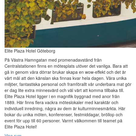
Elite Plaza Hotel Göteborg
På Västra Hamngatan med promenadavstånd från
Centralstationen finns en mötesplats utöver det vanliga. Bara att
gå in genom våra dörrar brukar skapa en wow-effekt och det är
vårt mål att den känslan ska finnas kvar hela dagen. Våra unika
miljöer, fantastiska personal och framförallt vår underbara mat gör
er dag lite extra minnesvärd och väl värt att komma tillbaka till.
Elite Plaza Hotel ligger i en magnifik byggnad med anor från
1889. Här finns flera vackra möteslokaler med karaktär och
individuell inredning, några av dem är kulturminnesmärkta. Här
bokar du unika möten, konferenser, festmiddagar, bröllop och
event för upp till 60 personer. Varmt välkommen till teamet på
Elite Plaza Hotel!‎
Visa rum