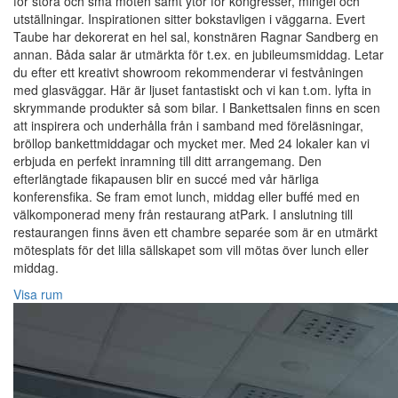
för stora och små möten samt ytor för kongresser, mingel och
utställningar. Inspirationen sitter bokstavligen i väggarna. Evert
Taube har dekorerat en hel sal, konstnären Ragnar Sandberg en
annan. Båda salar är utmärkta för t.ex. en jubileumsmiddag. Letar
du efter ett kreativt showroom rekommenderar vi festvåningen
med glasväggar. Här är ljuset fantastiskt och vi kan t.om. lyfta in
skrymmande produkter så som bilar. I Bankettsalen finns en scen
att inspirera och underhålla från i samband med föreläsningar,
bröllop bankettmiddagar och mycket mer. Med 24 lokaler kan vi
erbjuda en perfekt inramning till ditt arrangemang. Den
efterlängtade fikapausen blir en succé med vår härliga
konferensfika. Se fram emot lunch, middag eller buffé med en
välkomponerad meny från restaurang atPark. I anslutning till
restaurangen finns även ett chambre separée som är en utmärkt
mötesplats för det lilla sällskapet som vill mötas över lunch eller
middag.
Visa rum