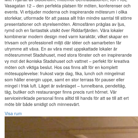
Vasagatan 12 – den perfekta platsen för möten, konferenser och
events. Vi erbjuder moderna och inspirerande mötesrum i olika
storlekar, utformade för att passa allt från mindre samtal till större
presentationer och styrelsemöten. Atmosfären präglas av ljus,
rymd och en fantastisk utsikt över Riddarfjärden. Våra lokaler
kombinerar modern design med varm karaktär, vilket skapar en
trivsam och professionell miljö där idéer och samarbeten får
utrymme att växa. En av våra mest uppskattade lokaler är
mötesrummet Stadshuset, med stora fönster och en inspirerande
vy mot det ikoniska Stadshuset och vattnet – perfekt för kreativa
möten och viktiga beslut. Hos oss finns allt för en komplett
mötesupplevelse: frukost varje dag, fika, lunch och mingelmat
som håller energin uppe, samt en stor terrass för pauser eller
mingel i frisk luft. Läget är svårslaget – tunnelbana, pendeltåg,
tåg, butiker och restauranger finns precis runt hörnet. Vår
serviceinriktade personal finns alltid till hands för att se till att ert
möte blir både smidigt och minnesvärt.
Visa rum