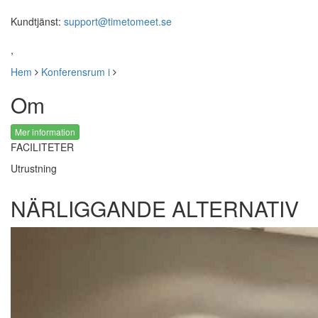
Kundtjänst:
support@timetomeet.se
,
Hem
Konferensrum i
Om
Mer information
FACILITETER
Utrustning
NÄRLIGGANDE ALTERNATIV