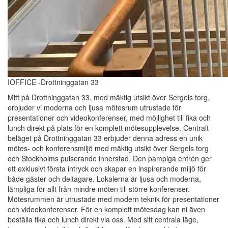
IOFFICE -Drottninggatan 33
Mitt på Drottninggatan 33, med mäktig utsikt över Sergels torg,
erbjuder vi moderna och ljusa mötesrum utrustade för
presentationer och videokonferenser, med möjlighet till fika och
lunch direkt på plats för en komplett mötesupplevelse. Centralt
beläget på Drottninggatan 33 erbjuder denna adress en unik
mötes- och konferensmiljö med mäktig utsikt över Sergels torg
och Stockholms pulserande innerstad. Den pampiga entrén ger
ett exklusivt första intryck och skapar en inspirerande miljö för
både gäster och deltagare. Lokalerna är ljusa och moderna,
lämpliga för allt från mindre möten till större konferenser.
Mötesrummen är utrustade med modern teknik för presentationer
och videokonferenser. För en komplett mötesdag kan ni även
beställa fika och lunch direkt via oss. Med sitt centrala läge,