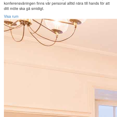
konferensvåningen finns vår personal alltid nära till hands för att
ditt möte ska gå smidigt.
Visa rum