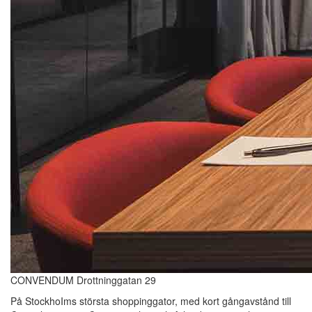
CONVENDUM Drottninggatan 29
På StockhoIms största shoppinggator, med kort gångavstånd till