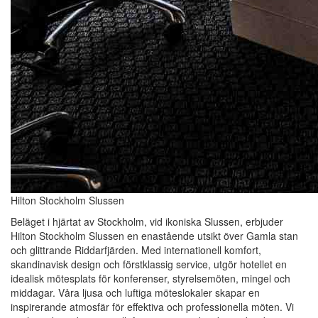
Hilton Stockholm Slussen
Beläget i hjärtat av Stockholm, vid ikoniska Slussen, erbjuder
Hilton Stockholm Slussen en enastående utsikt över Gamla stan
och glittrande Riddarfjärden. Med internationell komfort,
skandinavisk design och förstklassig service, utgör hotellet en
idealisk mötesplats för konferenser, styrelsemöten, mingel och
middagar. Våra ljusa och luftiga möteslokaler skapar en
inspirerande atmosfär för effektiva och professionella möten. Vi