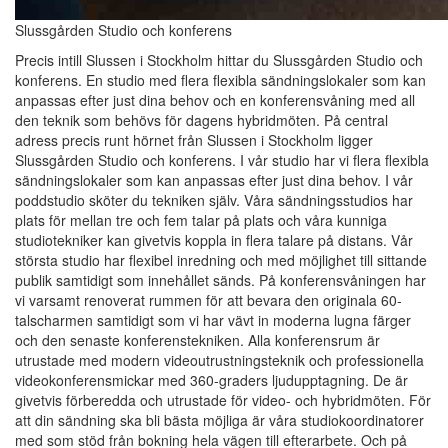
Slussgården Studio och konferens
Precis intill Slussen i Stockholm hittar du Slussgården Studio och
konferens. En studio med flera flexibla sändningslokaler som kan
anpassas efter just dina behov och en konferensvåning med all
den teknik som behövs för dagens hybridmöten. På central
adress precis runt hörnet från Slussen i Stockholm ligger
Slussgården Studio och konferens. I vår studio har vi flera flexibla
sändningslokaler som kan anpassas efter just dina behov. I vår
poddstudio sköter du tekniken själv. Våra sändningsstudios har
plats för mellan tre och fem talar på plats och våra kunniga
studiotekniker kan givetvis koppla in flera talare på distans. Vår
största studio har flexibel inredning och med möjlighet till sittande
publik samtidigt som innehållet sänds. På konferensvåningen har
vi varsamt renoverat rummen för att bevara den originala 60-
talscharmen samtidigt som vi har vävt in moderna lugna färger
och den senaste konferenstekniken. Alla konferensrum är
utrustade med modern videoutrustningsteknik och professionella
videokonferensmickar med 360-graders ljudupptagning. De är
givetvis förberedda och utrustade för video- och hybridmöten. För
att din sändning ska bli bästa möjliga är våra studiokoordinatorer
med som stöd från bokning hela vägen till efterarbete. Och på