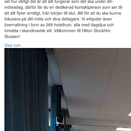
vet hur viktigt det är att allt fungerar som det ska under din
mötesdag, därför får du en dedikerad kontaktperson som ser till
att allt flyter smidigt, från början till slut. Allt för att du ska kunna
fokusera på ditt möte och dina deltagare. Vi erbjuder även
övernattning i form av 289 hotellrum, alla med dagsljus och
inredda i skandinavisk stil. Välkommen till Hilton Stockhlm
Slussen!
Visa rum