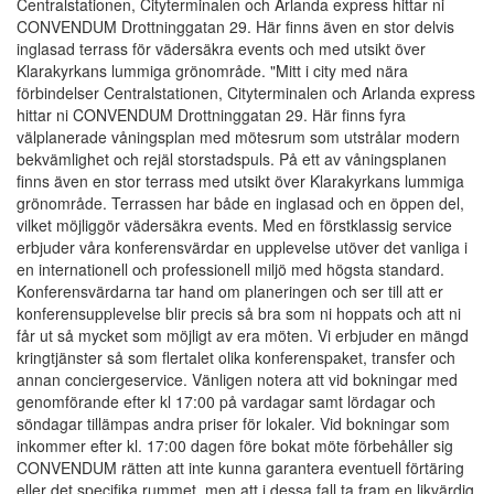
Centralstationen, Cityterminalen och Arlanda express hittar ni
CONVENDUM Drottninggatan 29. Här finns även en stor delvis
inglasad terrass för vädersäkra events och med utsikt över
Klarakyrkans lummiga grönområde. "Mitt i city med nära
förbindelser Centralstationen, Cityterminalen och Arlanda express
hittar ni CONVENDUM Drottninggatan 29. Här finns fyra
välplanerade våningsplan med mötesrum som utstrålar modern
bekvämlighet och rejäl storstadspuls. På ett av våningsplanen
finns även en stor terrass med utsikt över Klarakyrkans lummiga
grönområde. Terrassen har både en inglasad och en öppen del,
vilket möjliggör vädersäkra events. Med en förstklassig service
erbjuder våra konferensvärdar en upplevelse utöver det vanliga i
en internationell och professionell miljö med högsta standard.
Konferensvärdarna tar hand om planeringen och ser till att er
konferensupplevelse blir precis så bra som ni hoppats och att ni
får ut så mycket som möjligt av era möten. Vi erbjuder en mängd
kringtjänster så som flertalet olika konferenspaket, transfer och
annan conciergeservice. Vänligen notera att vid bokningar med
genomförande efter kl 17:00 på vardagar samt lördagar och
söndagar tillämpas andra priser för lokaler. Vid bokningar som
inkommer efter kl. 17:00 dagen före bokat möte förbehåller sig
CONVENDUM rätten att inte kunna garantera eventuell förtäring
eller det specifika rummet, men att i dessa fall ta fram en likvärdig