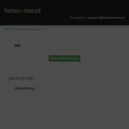
,
SÖK TILLGÄNGLIGHET
Kundtjänst:
support@timetomeet.se
Hem
Konferensrum i
OM
Mer information
FACILITETER
Utrustning