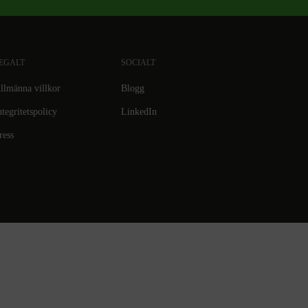
EGALT
SOCIALT
llmänna villkor
Blogg
ntegritetspolicy
LinkedIn
ress