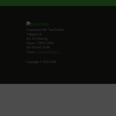
Conferencia AB / TimeToMeet
Vallgatan 26
411 16 Göteborg
Org.nr.: 559015-1626
Tel: 010-641 20 88
E-post:
info@timetomeet.se
Copyright © 2016-2026