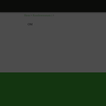
,
Hem
Konferensrum i
OM