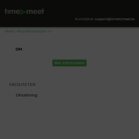
,
SÖK TILLGÄNGLIGHET
Kundtjänst:
support@timetomeet.se
Hem
Konferensrum i
OM
Mer information
FACILITETER
Utrustning