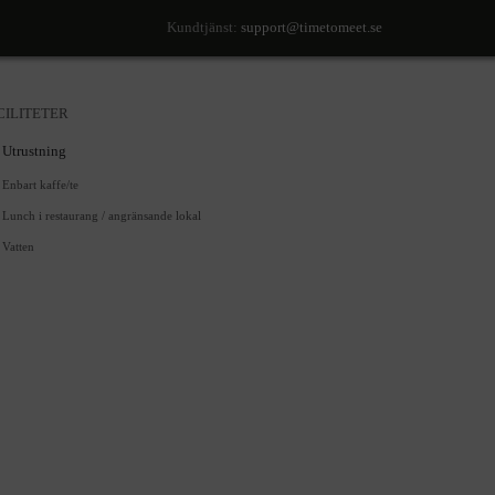
Kundtjänst:
support@timetomeet.se
CILITETER
Utrustning
Enbart kaffe/te
Lunch i restaurang / angränsande lokal
Vatten