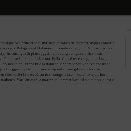
FA
iftningar och årstider som styr. Inspirationen till borgars brygga kommer
om sig själv Belägen vid Mälarens glittrande vatten, vid Pampas marina i
 styr. Inredningen är platsbyggd, hemtrevlig och genomtänkt i sin
a. För att sedan kunna ladda om. Fylla på med ny energi, arbetslust,
ärnverksamheten, kunna blicka framåt eller bara för att kontorslandskapet
gars Brygga erbjuder, förutom härlig miljö, energiboost i form av
en eller varför inte en båttur runt Kungsholmen. Maten avnjuts hos
närheten. Vårt fantastiska mötesrum kommer bäst till sin rätt om du/ni är