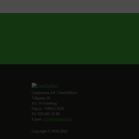
Conferencia AB / TimeToMeet
Vallgatan 26
411 16 Göteborg
Org.nr.: 559015-1626
Tel: 010-641 20 88
E-post:
info@timetomeet.se
Copyright © 2016-2026