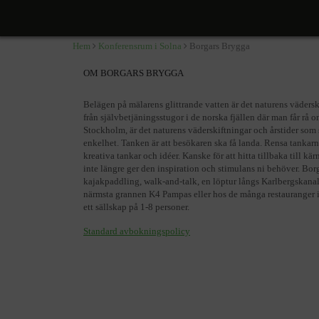
Borgars Brygga
Karlbergs strand 4A, Solna
Hem
Konferensrum i Solna
Borgars Brygga
OM BORGARS BRYGGA
Belägen på mälarens glittrande vatten är det naturens vädersk
från självbetjäningsstugor i de norska fjällen där man får rå 
Stockholm, är det naturens väderskiftningar och årstider som
enkelhet. Tanken är att besökaren ska få landa. Rensa tankarn
kreativa tankar och idéer. Kanske för att hitta tillbaka till k
inte längre ger den inspiration och stimulans ni behöver. Bor
kajakpaddling, walk-and-talk, en löptur långs Karlbergskanal
närmsta grannen K4 Pampas eller hos de många restauranger i 
ett sällskap på 1-8 personer.
Standard avbokningspolicy