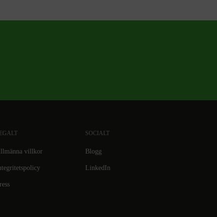
EGALT
SOCIALT
llmänna villkor
Blogg
ntegritetspolicy
LinkedIn
ress