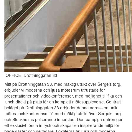
IOFFICE -Drottninggatan 33
Mitt på Drottninggatan 33, med mäktig utsikt över Sergels torg,
erbjuder vi moderna och ljusa mötesrum utrustade för
presentationer och videokonferenser, med möjlighet till fika och
lunch direkt på plats för en komplett mötesupplevelse. Centralt
beläget på Drottninggatan 33 erbjuder denna adress en unik
mötes- och konferensmiljö med mäktig utsikt över Sergels torg
och Stockholms pulserande innerstad. Den pampiga entrén ger
ett exklusivt första intryck och skapar en inspirerande miljö för
både gäster och deltagare. Lokalerna är ljusa och moderna,