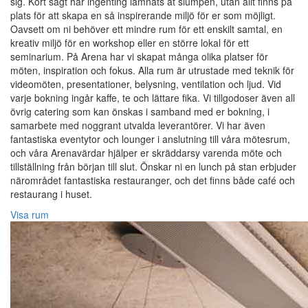
sig. Kort sagt har ingenting lämnats åt slumpen, utan allt finns på
plats för att skapa en så inspirerande miljö för er som möjligt.
Oavsett om ni behöver ett mindre rum för ett enskilt samtal, en
kreativ miljö för en workshop eller en större lokal för ett
seminarium. På Arena har vi skapat många olika platser för
möten, inspiration och fokus. Alla rum är utrustade med teknik för
videomöten, presentationer, belysning, ventilation och ljud. Vid
varje bokning ingår kaffe, te och lättare fika. Vi tillgodoser även all
övrig catering som kan önskas i samband med er bokning, i
samarbete med noggrant utvalda leverantörer. Vi har även
fantastiska eventytor och lounger i anslutning till våra mötesrum,
och våra Arenavärdar hjälper er skräddarsy varenda möte och
tillställning från början till slut. Önskar ni en lunch på stan erbjuder
närområdet fantastiska restauranger, och det finns både café och
restaurang i huset.
Visa rum