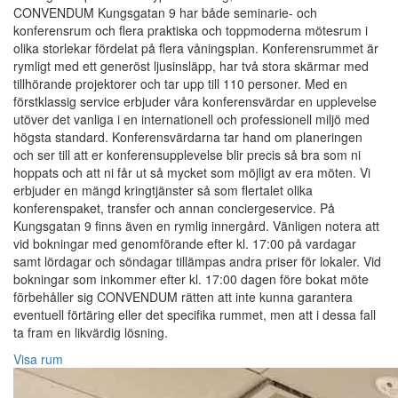
CONVENDUM Kungsgatan 9 har både seminarie- och
konferensrum och flera praktiska och toppmoderna mötesrum i
olika storlekar fördelat på flera våningsplan. Konferensrummet är
rymligt med ett generöst ljusinsläpp, har två stora skärmar med
tillhörande projektorer och tar upp till 110 personer. Med en
förstklassig service erbjuder våra konferensvärdar en upplevelse
utöver det vanliga i en internationell och professionell miljö med
högsta standard. Konferensvärdarna tar hand om planeringen
och ser till att er konferensupplevelse blir precis så bra som ni
hoppats och att ni får ut så mycket som möjligt av era möten. Vi
erbjuder en mängd kringtjänster så som flertalet olika
konferenspaket, transfer och annan conciergeservice. På
Kungsgatan 9 finns även en rymlig innergård. Vänligen notera att
vid bokningar med genomförande efter kl. 17:00 på vardagar
samt lördagar och söndagar tillämpas andra priser för lokaler. Vid
bokningar som inkommer efter kl. 17:00 dagen före bokat möte
förbehåller sig CONVENDUM rätten att inte kunna garantera
eventuell förtäring eller det specifika rummet, men att i dessa fall
ta fram en likvärdig lösning.
Visa rum