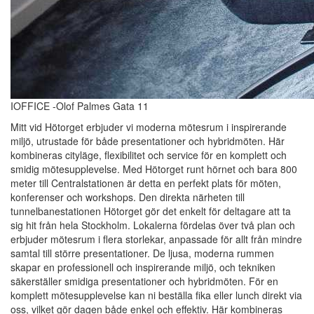
IOFFICE -Olof Palmes Gata 11
Mitt vid Hötorget erbjuder vi moderna mötesrum i inspirerande
miljö, utrustade för både presentationer och hybridmöten. Här
kombineras cityläge, flexibilitet och service för en komplett och
smidig mötesupplevelse. Med Hötorget runt hörnet och bara 800
meter till Centralstationen är detta en perfekt plats för möten,
konferenser och workshops. Den direkta närheten till
tunnelbanestationen Hötorget gör det enkelt för deltagare att ta
sig hit från hela Stockholm. Lokalerna fördelas över två plan och
erbjuder mötesrum i flera storlekar, anpassade för allt från mindre
samtal till större presentationer. De ljusa, moderna rummen
skapar en professionell och inspirerande miljö, och tekniken
säkerställer smidiga presentationer och hybridmöten. För en
komplett mötesupplevelse kan ni beställa fika eller lunch direkt via
oss, vilket gör dagen både enkel och effektiv. Här kombineras