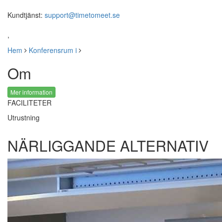
Kundtjänst:
support@timetomeet.se
,
Hem
Konferensrum i
Om
Mer information
FACILITETER
Utrustning
NÄRLIGGANDE ALTERNATIV