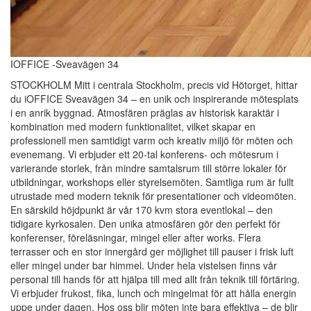
IOFFICE -Sveavägen 34
STOCKHOLM Mitt i centrala Stockholm, precis vid Hötorget, hittar
du iOFFICE Sveavägen 34 – en unik och inspirerande mötesplats
i en anrik byggnad. Atmosfären präglas av historisk karaktär i
kombination med modern funktionalitet, vilket skapar en
professionell men samtidigt varm och kreativ miljö för möten och
evenemang. Vi erbjuder ett 20-tal konferens- och mötesrum i
varierande storlek, från mindre samtalsrum till större lokaler för
utbildningar, workshops eller styrelsemöten. Samtliga rum är fullt
utrustade med modern teknik för presentationer och videomöten.
En särskild höjdpunkt är vår 170 kvm stora eventlokal – den
tidigare kyrkosalen. Den unika atmosfären gör den perfekt för
konferenser, föreläsningar, mingel eller after works. Flera
terrasser och en stor innergård ger möjlighet till pauser i frisk luft
eller mingel under bar himmel. Under hela vistelsen finns vår
personal till hands för att hjälpa till med allt från teknik till förtäring.
Vi erbjuder frukost, fika, lunch och mingelmat för att hålla energin
uppe under dagen. Hos oss blir möten inte bara effektiva – de blir