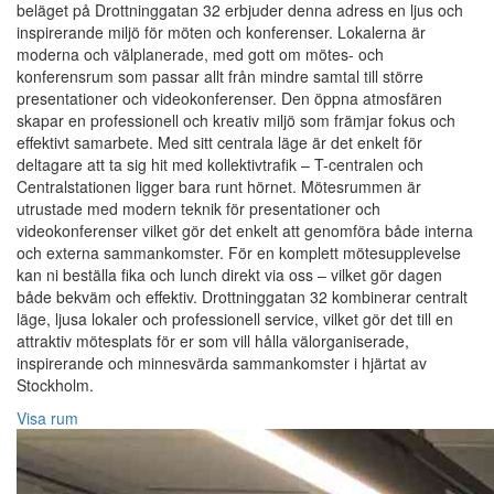
beläget på Drottninggatan 32 erbjuder denna adress en ljus och
inspirerande miljö för möten och konferenser. Lokalerna är
moderna och välplanerade, med gott om mötes- och
konferensrum som passar allt från mindre samtal till större
presentationer och videokonferenser. Den öppna atmosfären
skapar en professionell och kreativ miljö som främjar fokus och
effektivt samarbete. Med sitt centrala läge är det enkelt för
deltagare att ta sig hit med kollektivtrafik – T-centralen och
Centralstationen ligger bara runt hörnet. Mötesrummen är
utrustade med modern teknik för presentationer och
videokonferenser vilket gör det enkelt att genomföra både interna
och externa sammankomster. För en komplett mötesupplevelse
kan ni beställa fika och lunch direkt via oss – vilket gör dagen
både bekväm och effektiv. Drottninggatan 32 kombinerar centralt
läge, ljusa lokaler och professionell service, vilket gör det till en
attraktiv mötesplats för er som vill hålla välorganiserade,
inspirerande och minnesvärda sammankomster i hjärtat av
Stockholm.
Visa rum