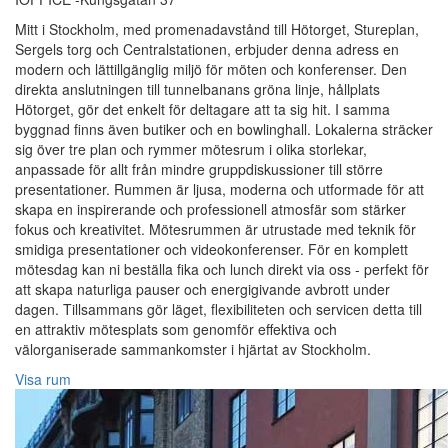
Mitt i Stockholm, med promenadavstånd till Hötorget, Stureplan,
Sergels torg och Centralstationen, erbjuder denna adress en
modern och lättillgänglig miljö för möten och konferenser. Den
direkta anslutningen till tunnelbanans gröna linje, hållplats
Hötorget, gör det enkelt för deltagare att ta sig hit. I samma
byggnad finns även butiker och en bowlinghall. Lokalerna sträcker
sig över tre plan och rymmer mötesrum i olika storlekar,
anpassade för allt från mindre gruppdiskussioner till större
presentationer. Rummen är ljusa, moderna och utformade för att
skapa en inspirerande och professionell atmosfär som stärker
fokus och kreativitet. Mötesrummen är utrustade med teknik för
smidiga presentationer och videokonferenser. För en komplett
mötesdag kan ni beställa fika och lunch direkt via oss - perfekt för
att skapa naturliga pauser och energigivande avbrott under
dagen. Tillsammans gör läget, flexibiliteten och servicen detta till
en attraktiv mötesplats som genomför effektiva och
välorganiserade sammankomster i hjärtat av Stockholm.
Visa rum