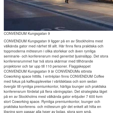
CONVENDUM Kungsgatan 9
CONVENDUM Kungsgatan 9 ligger på en av Stockholms mest
välkända gator med närhet till allt. Här finns flera praktiska och
toppmoderna mötesrum i olika storlekar och även rymliga
seminarie- och konferensrum med generöst ljusinsläpp. Det stora
konferensrummet har två stora skärmar med tillhörande
projektorer och tar upp till 110 personer. Flaggskeppet
CONVENDUM Kungsgatan 9 är CONVENDUMs största
Coworking space hittills. I entréplan finns CONVENDUM Coffee
med fokus på kaffeupplevelse i världsklass och som sedan
övergår till rymliga premiumkontor, härliga lounger och praktiska
konferensrum fördelat på flera våningsplan. Det strategiska läget
på en av Stockholms mest välkända gator erbjuder 7 600 kvm
stort Coworking space. Rymliga premiumkontor, lounger och
praktiska konferens- och mötesrum gör det enkelt att hitta en
lösning som passar alla typer av bolag, stora som små.