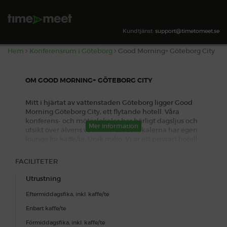
City
Gullbergstrandgata 15B, Göteborg
Kundtjänst:
support@timetomeet.se
Hem
Konferensrum i Göteborg
Good Morning+ Göteborg City
OM GOOD MORNING+ GÖTEBORG CITY
Mitt i hjärtat av vattenstaden Göteborg ligger Good
Morning Göteborg City, ett flytande hotell. Våra
konferens- och möteslokaler har härligt dagsljus och
Mer information
utsikt över älvens vattenliv. En av lokalerna har egen
lounge för kaffe/te. Unik miljö. Vi är ett prisvärt hotell-
och konferensval med hög personlig service i en
trevlig miljö med utsikt över älvens trafik! Vi har
FACILITETER
möteslokaler för grupper upp till 20 gäster. En härlig
miljö för konferens. Vi erbjuder såväl dagpaket som
Utrustning
middagar.
Eftermiddagsfika, inkl. kaffe/te
Standard avbokningspolicy
Enbart kaffe/te
Förmiddagsfika, inkl. kaffe/te