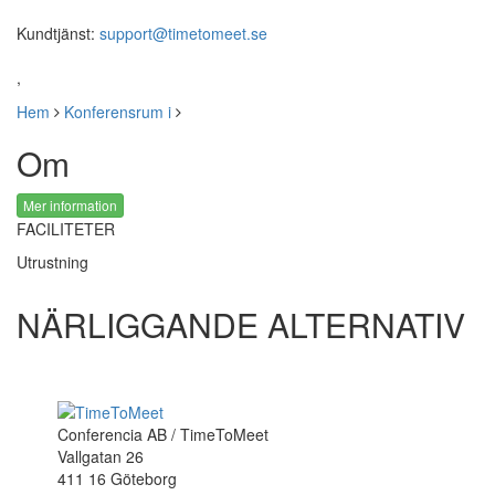
Kundtjänst:
support@timetomeet.se
,
Hem
Konferensrum i
Om
Mer information
FACILITETER
Utrustning
NÄRLIGGANDE ALTERNATIV
Conferencia AB / TimeToMeet
Vallgatan 26
411 16 Göteborg