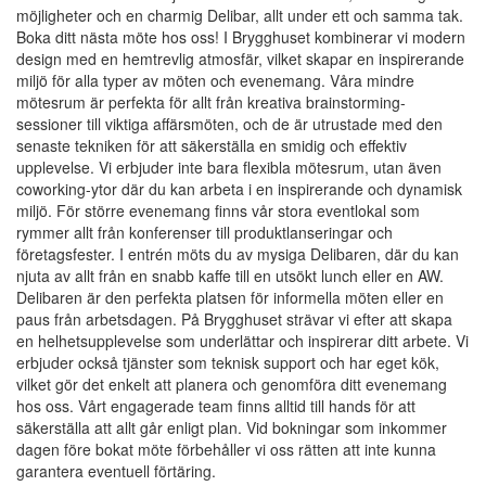
möjligheter och en charmig Delibar, allt under ett och samma tak.
Boka ditt nästa möte hos oss! I Brygghuset kombinerar vi modern
design med en hemtrevlig atmosfär, vilket skapar en inspirerande
miljö för alla typer av möten och evenemang. Våra mindre
mötesrum är perfekta för allt från kreativa brainstorming-
sessioner till viktiga affärsmöten, och de är utrustade med den
senaste tekniken för att säkerställa en smidig och effektiv
upplevelse. Vi erbjuder inte bara flexibla mötesrum, utan även
coworking-ytor där du kan arbeta i en inspirerande och dynamisk
miljö. För större evenemang finns vår stora eventlokal som
rymmer allt från konferenser till produktlanseringar och
företagsfester. I entrén möts du av mysiga Delibaren, där du kan
njuta av allt från en snabb kaffe till en utsökt lunch eller en AW.
Delibaren är den perfekta platsen för informella möten eller en
paus från arbetsdagen. På Brygghuset strävar vi efter att skapa
en helhetsupplevelse som underlättar och inspirerar ditt arbete. Vi
erbjuder också tjänster som teknisk support och har eget kök,
vilket gör det enkelt att planera och genomföra ditt evenemang
hos oss. Vårt engagerade team finns alltid till hands för att
säkerställa att allt går enligt plan. Vid bokningar som inkommer
dagen före bokat möte förbehåller vi oss rätten att inte kunna
garantera eventuell förtäring.