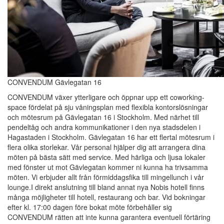
CONVENDUM Gävlegatan 16
CONVENDUM växer ytterligare och öppnar upp ett coworking-
space fördelat på sju våningsplan med flexibla kontorslösningar
och mötesrum på Gävlegatan 16 i Stockholm. Med närhet till
pendeltåg och andra kommunikationer i den nya stadsdelen i
Hagastaden i Stockholm. Gävlegatan 16 har ett flertal mötesrum i
flera olika storlekar. Vår personal hjälper dig att arrangera dina
möten på bästa sätt med service. Med härliga och ljusa lokaler
med fönster ut mot Gävlegatan kommer ni kunna ha trivsamma
möten. Vi erbjuder allt från förmiddagsfika till mingellunch i vår
lounge.I direkt anslutning till bland annat nya Nobis hotell finns
många möjligheter till hotell, restaurang och bar. Vid bokningar
efter kl. 17:00 dagen före bokat möte förbehåller sig
CONVENDUM rätten att inte kunna garantera eventuell förtäring