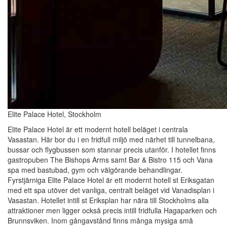
Elite Palace Hotel, Stockholm
Elite Palace Hotel är ett modernt hotell beläget i centrala
Vasastan. Här bor du i en fridfull miljö med närhet till tunnelbana,
bussar och flygbussen som stannar precis utanför. I hotellet finns
gastropuben The Bishops Arms samt Bar & Bistro 115 och Vana
spa med bastubad, gym och välgörande behandlingar.
Fyrstjärniga Elite Palace Hotel är ett modernt hotell st Eriksgatan
med ett spa utöver det vanliga, centralt beläget vid Vanadisplan i
Vasastan. Hotellet intill st Eriksplan har nära till Stockholms alla
attraktioner men ligger också precis intill fridfulla Hagaparken och
Brunnsviken. Inom gångavstånd finns många mysiga små