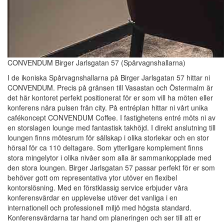
CONVENDUM Birger Jarlsgatan 57 (Spårvagnshallarna)
I de ikoniska Spårvagnshallarna på Birger Jarlsgatan 57 hittar ni
CONVENDUM. Precis på gränsen till Vasastan och Östermalm är
det här kontoret perfekt positionerat för er som vill ha möten eller
konferens nära pulsen från city. På entréplan hittar ni vårt unika
cafékoncept CONVENDUM Coffee. I fastighetens entré möts ni av
en storslagen lounge med fantastisk takhöjd. I direkt anslutning till
loungen finns mötesrum för sällskap i olika storlekar och en stor
hörsal för ca 110 deltagare. Som ytterligare komplement finns
stora mingelytor i olika nivåer som alla är sammankopplade med
den stora loungen. Birger Jarlsgatan 57 passar perfekt för er som
behöver gott om representativa ytor utöver en flexibel
kontorslösning. Med en förstklassig service erbjuder våra
konferensvärdar en upplevelse utöver det vanliga i en
internationell och professionell miljö med högsta standard.
Konferensvärdarna tar hand om planeringen och ser till att er