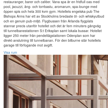
restauranger, barer och caféer. Vana spa är en fridfull oas med
pool, jacuzzi, ång- och torrbastu, aromarum, spa-lounge med
öppen spis och hela 300 kvm gym. Hotellets engelska pub The
Bishops Arms har ett av Stockholms bredaste öl- och whiskyutbud
och en genuin pub-miljö. Flygbussen från Arlanda flygplats
stannar precis utanför hotellet och det är fem minuters gångväg
till tunnelbanestationen S:t Eriksplan samt lokala bussar. Hotellet
ligger 250 meter från pendeltågstationen Odenplan som har
direkt-anslutning till tunnelbanan. För den bilburne står hotellets
garage till förfogande mot avgift.
Visa rum