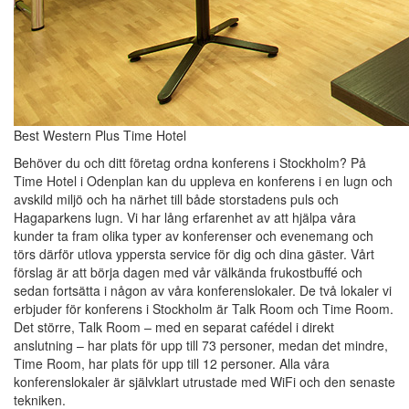
Best Western Plus Time Hotel
Behöver du och ditt företag ordna konferens i Stockholm? På
Time Hotel i Odenplan kan du uppleva en konferens i en lugn och
avskild miljö och ha närhet till både storstadens puls och
Hagaparkens lugn. Vi har lång erfarenhet av att hjälpa våra
kunder ta fram olika typer av konferenser och evenemang och
törs därför utlova yppersta service för dig och dina gäster. Vårt
förslag är att börja dagen med vår välkända frukostbuffé och
sedan fortsätta i någon av våra konferenslokaler. De två lokaler vi
erbjuder för konferens i Stockholm är Talk Room och Time Room.
Det större, Talk Room – med en separat cafédel i direkt
anslutning – har plats för upp till 73 personer, medan det mindre,
Time Room, har plats för upp till 12 personer. Alla våra
konferenslokaler är självklart utrustade med WiFi och den senaste
tekniken.