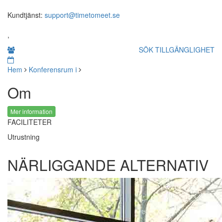
Kundtjänst:
support@timetomeet.se
,
SÖK TILLGÄNGLIGHET
Hem
Konferensrum i
Om
Mer information
FACILITETER
Utrustning
NÄRLIGGANDE ALTERNATIV