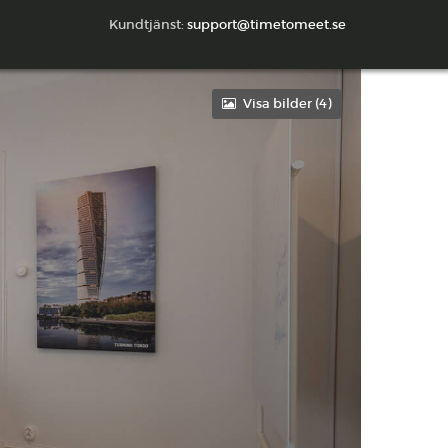
Kundtjänst:
support@timetomeet.se
Visa bilder (
4
)