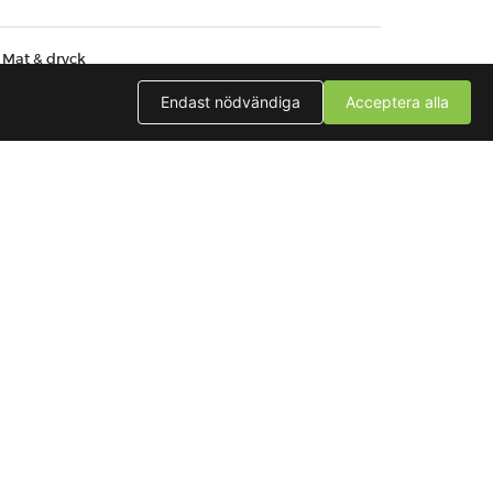
Mat & dryck
Eftermiddagsfika, inkl. kaffe/te: 150 kr/pp
Endast nödvändiga
Acceptera alla
Enbart kaffe/te (ingår)
Förmiddagsfika, inkl. kaffe/te: 150 kr/pp
Lunch i konferensrummet: 200 kr/pp
Vatten (ingår)