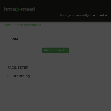
,
SÖK TILLGÄNGLIGHET
Kundtjänst:
support@timetomeet.se
Hem
Konferensrum i
OM
Mer information
FACILITETER
Utrustning