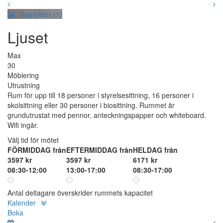
Visa bilder (1)
Ljuset
Max
30
Möblering
Utrustning
Rum för upp till 18 personer i styrelsesittning, 16 personer i
skolsittning eller 30 personer i biosittning. Rummet är
grundutrustat med pennor, anteckningspapper och whiteboard.
Wifi ingår.
Välj tid för mötet
FÖRMIDDAG från
EFTERMIDDAG från
HELDAG från
3597 kr
3597 kr
6171 kr
08:30-12:00
13:00-17:00
08:30-17:00
Antal deltagare överskrider rummets kapacitet
Kalender
Boka