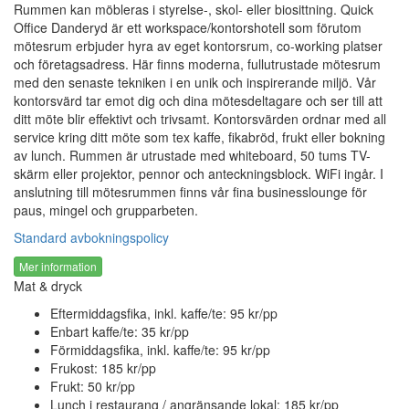
Rummen kan möbleras i styrelse-, skol- eller biosittning. Quick
Office Danderyd är ett workspace/kontorshotell som förutom
mötesrum erbjuder hyra av eget kontorsrum, co-working platser
och företagsadress. Här finns moderna, fullutrustade mötesrum
med den senaste tekniken i en unik och inspirerande miljö. Vår
kontorsvärd tar emot dig och dina mötesdeltagare och ser till att
ditt möte blir effektivt och trivsamt. Kontorsvärden ordnar med all
service kring ditt möte som tex kaffe, fikabröd, frukt eller bokning
av lunch. Rummen är utrustade med whiteboard, 50 tums TV-
skärm eller projektor, pennor och anteckningsblock. WiFi ingår. I
anslutning till mötesrummen finns vår fina businesslounge för
paus, mingel och grupparbeten.
Standard avbokningspolicy
Mer information
Mat & dryck
Eftermiddagsfika, inkl. kaffe/te: 95 kr/pp
Enbart kaffe/te: 35 kr/pp
Förmiddagsfika, inkl. kaffe/te: 95 kr/pp
Frukost: 185 kr/pp
Frukt: 50 kr/pp
Lunch i restaurang / angränsande lokal: 185 kr/pp