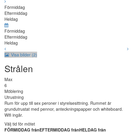
Förmiddag
Eftermiddag
Heldag
Förmiddag
Eftermiddag
Heldag
Visa bilder (2)
Strålen
Max
6
Möblering
Utrustning
Rum för upp till sex peroner i styrelsesittning. Rummet är
grundutrustat med pennor, anteckningspapper och whiteboard.
Wifi ingår.
Välj tid för mötet
FÖRMIDDAG från
EFTERMIDDAG från
HELDAG från