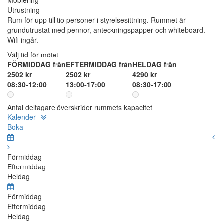
Möblering
Utrustning
Rum för upp till tio personer i styrelsesittning. Rummet är
grundutrustat med pennor, anteckningspapper och whiteboard.
Wifi ingår.
Välj tid för mötet
FÖRMIDDAG från
EFTERMIDDAG från
HELDAG från
2502 kr
2502 kr
4290 kr
08:30-12:00
13:00-17:00
08:30-17:00
Antal deltagare överskrider rummets kapacitet
Kalender
Boka
Förmiddag
Eftermiddag
Heldag
Förmiddag
Eftermiddag
Heldag