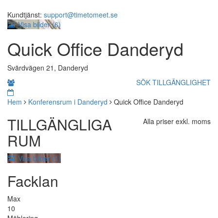
Kundtjänst:
support@timetomeet.se
Visa bilder (
6
)
Quick Office Danderyd
Svärdvägen 21, Danderyd
SÖK TILLGÄNGLIGHET
Hem
Konferensrum i Danderyd
Quick Office Danderyd
TILLGÄNGLIGA
Alla priser exkl. moms
RUM
Visa bilder (1)
Facklan
Max
10