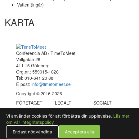
Vatten (ingår)
KARTA
Conferencia AB / TimeToMeet
Vallgatan 26
411 16 Göteborg
Org.nr.: 559015-1626
Tel: 010-641 20 88
E-post:
info@timetomeet.se
Copyright © 2016-2026
FÖRETAGET
LEGALT
SOCIALT
Om oss
Allmänna
Blogg
Vi använder cookies för att förbättra din upplevelse.
Läs mer
FAQ
villkor
LinkedIn
om vår integritetspolicy
Kontakt
Integritetspolicy
Anslut
Press
Endast nödvändiga
Acceptera alla
anläggning