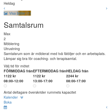
Heldag
Visa bilder (1)
Samtalsrum
Max
2
Möblering
Utrustning
Samtalsrum som är möblerat med två fåtöljer och en arbetsplats.
Lämpar sig bra för coaching- och terapisamtal.
Välj tid för mötet
FÖRMIDDAG från
EFTERMIDDAG från
HELDAG från
1122 kr
1122 kr
2244 kr
08:00-12:00
13:00-17:00
08:00-17:00
Antal deltagare överskrider rummets kapacitet
Kalender
Boka