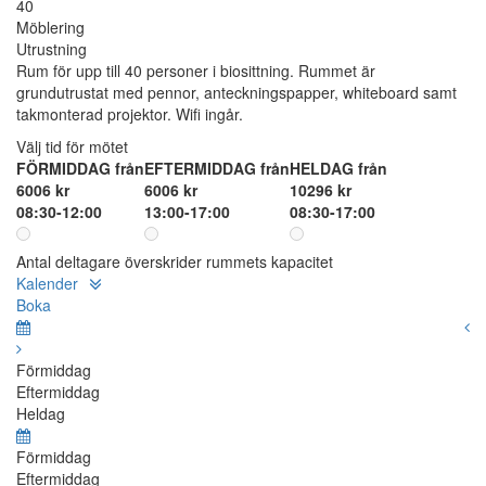
40
Möblering
Utrustning
Rum för upp till 40 personer i biosittning. Rummet är
grundutrustat med pennor, anteckningspapper, whiteboard samt
takmonterad projektor. Wifi ingår.
Välj tid för mötet
FÖRMIDDAG från
EFTERMIDDAG från
HELDAG från
6006 kr
6006 kr
10296 kr
08:30-12:00
13:00-17:00
08:30-17:00
Antal deltagare överskrider rummets kapacitet
Kalender
Boka
Förmiddag
Eftermiddag
Heldag
Förmiddag
Eftermiddag