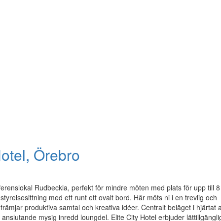
Hotel, Örebro
erenslokal Rudbeckia, perfekt för mindre möten med plats för upp till 8
tyrelsesittning med ett runt ett ovalt bord. Här möts ni i en trevlig och
främjar produktiva samtal och kreativa idéer. Centralt beläget i hjärtat 
 anslutande mysig inredd loungdel. Elite City Hotel erbjuder lättillgängli