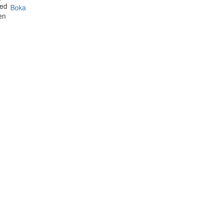
Med
Boka
en