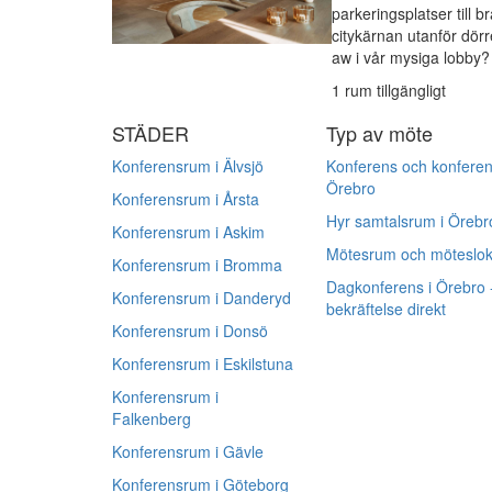
parkeringsplatser till b
citykärnan utanför dörr
aw i vår mysiga lobby?
1 rum tillgängligt
STÄDER
Typ av möte
Konferensrum i Älvsjö
Konferens och konferen
Örebro
Konferensrum i Årsta
Hyr samtalsrum i Örebr
Konferensrum i Askim
Mötesrum och mötesloka
Konferensrum i Bromma
Dagkonferens i Örebro -
Konferensrum i Danderyd
bekräftelse direkt
Konferensrum i Donsö
Konferensrum i Eskilstuna
Konferensrum i
Falkenberg
Konferensrum i Gävle
Konferensrum i Göteborg