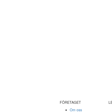
FÖRETAGET
L
Om oss