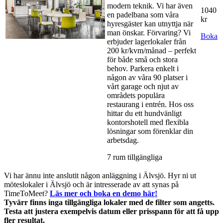
modern teknik. Vi har även
1040
en padelbana som våra
kr
hyresgäster kan utnyttja när
man önskar. Förvaring? Vi
Boka
erbjuder lagerlokaler från
200 kr/kvm/månad – perfekt
för både små och stora
behov. Parkera enkelt i
någon av våra 90 platser i
vårt garage och njut av
områdets populära
restaurang i entrén. Hos oss
hittar du ett hundvänligt
kontorshotell med flexibla
lösningar som förenklar din
arbetsdag.
7 rum tillgängliga
Vi har ännu inte anslutit någon anläggning i Älvsjö. Hyr ni ut
möteslokaler i Älvsjö och är intresserade av att synas på
TimeToMeet?
Läs mer och boka en demo här!
Tyvärr finns inga tillgängliga lokaler med de filter som angetts.
Testa att justera exempelvis datum eller prisspann för att få upp
fler resultat.