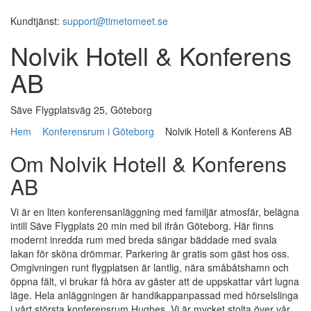
Kundtjänst:
support@timetomeet.se
Nolvik Hotell & Konferens
AB
Säve Flygplatsväg 25, Göteborg
Hem
Konferensrum i Göteborg
Nolvik Hotell & Konferens AB
Om Nolvik Hotell & Konferens
AB
Vi är en liten konferensanläggning med familjär atmosfär, belägna
intill Säve Flygplats 20 min med bil ifrån Göteborg. Här finns
modernt inredda rum med breda sängar bäddade med svala
lakan för sköna drömmar. Parkering är gratis som gäst hos oss.
Omgivningen runt flygplatsen är lantlig, nära småbåtshamn och
öppna fält, vi brukar få höra av gäster att de uppskattar vårt lugna
läge. Hela anläggningen är handikappanpassad med hörselslinga
i vårt största konferensrum Hughes. Vi är mycket stolta över vår