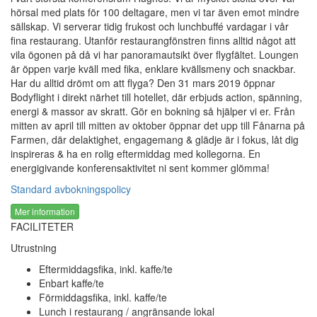
hörsal med plats för 100 deltagare, men vi tar även emot mindre
sällskap. Vi serverar tidig frukost och lunchbuffé vardagar i vår
fina restaurang. Utanför restaurangfönstren finns alltid något att
vila ögonen på då vi har panoramautsikt över flygfältet. Loungen
är öppen varje kväll med fika, enklare kvällsmeny och snackbar.
Har du alltid drömt om att flyga? Den 31 mars 2019 öppnar
Bodyflight i direkt närhet till hotellet, där erbjuds action, spänning,
energi & massor av skratt. Gör en bokning så hjälper vi er. Från
mitten av april till mitten av oktober öppnar det upp till Fånarna på
Farmen, där delaktighet, engagemang & glädje är i fokus, låt dig
inspireras & ha en rolig eftermiddag med kollegorna. En
energigivande konferensaktivitet ni sent kommer glömma!
Standard avbokningspolicy
Mer information
FACILITETER
Utrustning
Vi använder cookies för att förbättra din upplevelse.
Läs mer
Eftermiddagsfika, inkl. kaffe/te
om vår integritetspolicy
Enbart kaffe/te
Endast nödvändiga
Acceptera alla
Förmiddagsfika, inkl. kaffe/te
Lunch i restaurang / angränsande lokal