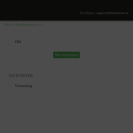
,
Kundtjänst:
support@timetomeet.se
Hem
Konferensrum i
OM
Mer information
FACILITETER
Utrustning