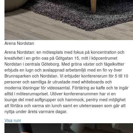
Arena Nordstan
Arena Nordstan: en mötesplats med fokus på koncentration och
kreativitet i en grön oas på Götgatan 15, mitt i köpcentrumet
Nordstan i centrala Göteborg. Med gröna växter och fågelkvitter
erbjuds en lugn och avslappnad arbetsmiljö med en fin vy över
Brunnsparken och Nordstan. Vi erbjuder konferensrum för 5 till 10
personer och samtliga är utrustade med whiteboards och
moderna lösningar för videosamtal. Förtäring av kaffe och te ingår
alltid i mötesrumspriset. Utöver konferensrummen har vi en
lounge del med soffgrupper och hammock, pentry med möjlighet
att förtära och varma sin lunch samt en uteterrassen som går att
nyttja under årets varmare dagar.
Visa rum