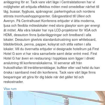
anläggning för er. Tack vare vårt läge i Centralstationen har vi
möjligheter att erbjuda effektiva möten med omedelbar närhet till
tåg, bussar, flygbuss, spårvagnar, parkeringshus och nordens
största inomhusshoppingcenter. Gångavstånd till Ullevi och
Avenyn. På Centralhuset Konferens erbjuder vi åtta moderna,
ljusa och flexibla möteslokaler med stora glasytor som ger energi
åt mötet. Alla våra lokaler har nya LCD-projektorer för VGA och
HDMI, dessutom finns ljudanläggningar och bredband i alla
lokaler. Dessutom givetvis standardutrustning som whiteboard,
blädderblock, penna, papper, kolsyrat och stilla vatten i alla
lokaler. Vill du övernatta erbjuder vi designade hotellrum på First
Hotel G som vi har nära samarbete samt delar entré med. First
Hotel G har även en restaurang i toppklass som ligger i direkt
anslutning till konferenslokalerna. Vi serverar allt från
frukostfrallan till trerättersmiddagar, bufféer eller vad helst du kan
önska i samband med din konferens. Tack vare vårt läge finns
besparingar att göra för dig både när det gäller tid och
reskostnader.
Visa rum