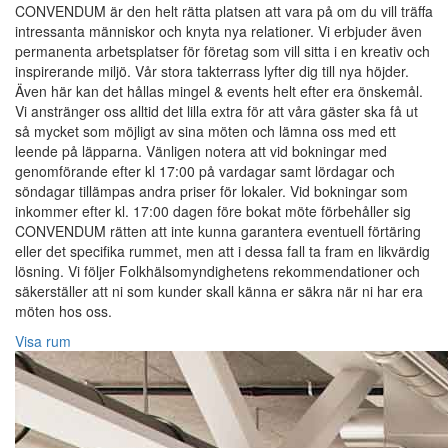
CONVENDUM är den helt rätta platsen att vara på om du vill träffa
intressanta människor och knyta nya relationer. Vi erbjuder även
permanenta arbetsplatser för företag som vill sitta i en kreativ och
inspirerande miljö. Vår stora takterrass lyfter dig till nya höjder.
Även här kan det hållas mingel & events helt efter era önskemål.
Vi anstränger oss alltid det lilla extra för att våra gäster ska få ut
så mycket som möjligt av sina möten och lämna oss med ett
leende på läpparna. Vänligen notera att vid bokningar med
genomförande efter kl 17:00 på vardagar samt lördagar och
söndagar tillämpas andra priser för lokaler. Vid bokningar som
inkommer efter kl. 17:00 dagen före bokat möte förbehåller sig
CONVENDUM rätten att inte kunna garantera eventuell förtäring
eller det specifika rummet, men att i dessa fall ta fram en likvärdig
lösning. Vi följer Folkhälsomyndighetens rekommendationer och
säkerställer att ni som kunder skall känna er säkra när ni har era
möten hos oss.
Visa rum