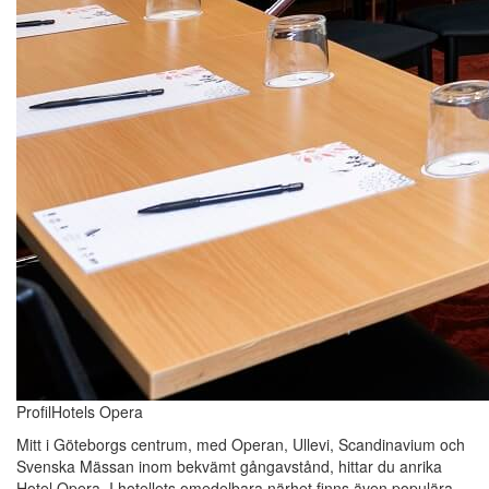
ProfilHotels Opera
Mitt i Göteborgs centrum, med Operan, Ullevi, Scandinavium och
Svenska Mässan inom bekvämt gångavstånd, hittar du anrika
Hotel Opera. I hotellets omedelbara närhet finns även populära