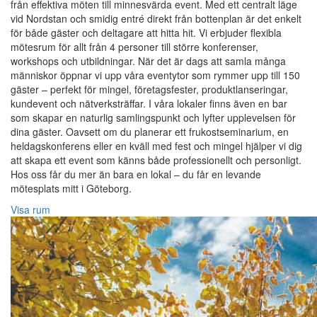
från effektiva möten till minnesvärda event. Med ett centralt läge
vid Nordstan och smidig entré direkt från bottenplan är det enkelt
för både gäster och deltagare att hitta hit. Vi erbjuder flexibla
mötesrum för allt från 4 personer till större konferenser,
workshops och utbildningar. När det är dags att samla många
människor öppnar vi upp våra eventytor som rymmer upp till 150
gäster – perfekt för mingel, företagsfester, produktlanseringar,
kundevent och nätverksträffar. I våra lokaler finns även en bar
som skapar en naturlig samlingspunkt och lyfter upplevelsen för
dina gäster. Oavsett om du planerar ett frukostseminarium, en
heldagskonferens eller en kväll med fest och mingel hjälper vi dig
att skapa ett event som känns både professionellt och personligt.
Hos oss får du mer än bara en lokal – du får en levande
mötesplats mitt i Göteborg.
Visa rum