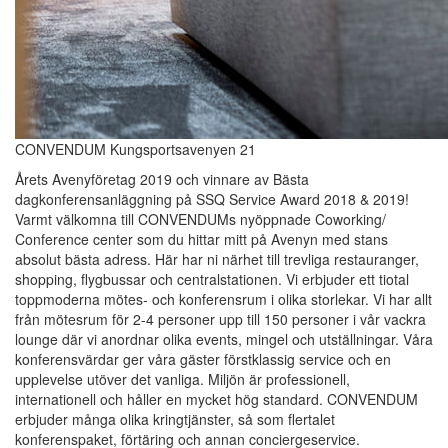
CONVENDUM Kungsportsavenyen 21
Årets Avenyföretag 2019 och vinnare av Bästa
dagkonferensanläggning på SSQ Service Award 2018 & 2019!
Varmt välkomna till CONVENDUMs nyöppnade Coworking/
Conference center som du hittar mitt på Avenyn med stans
absolut bästa adress. Här har ni närhet till trevliga restauranger,
shopping, flygbussar och centralstationen. Vi erbjuder ett tiotal
toppmoderna mötes- och konferensrum i olika storlekar. Vi har allt
från mötesrum för 2-4 personer upp till 150 personer i vår vackra
lounge där vi anordnar olika events, mingel och utställningar. Våra
konferensvärdar ger våra gäster förstklassig service och en
upplevelse utöver det vanliga. Miljön är professionell,
internationell och håller en mycket hög standard. CONVENDUM
erbjuder många olika kringtjänster, så som flertalet
konferenspaket, förtäring och annan conciergeservice.