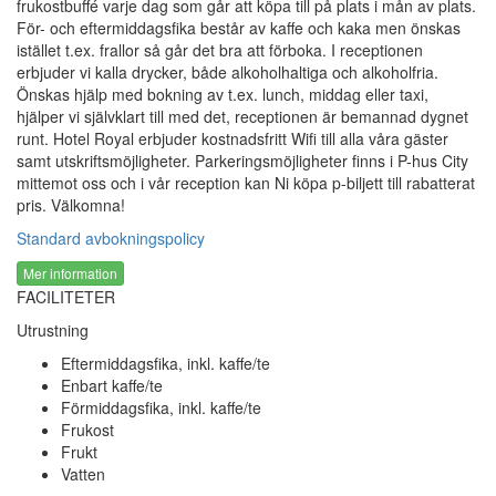
frukostbuffé varje dag som går att köpa till på plats i mån av plats.
För- och eftermiddagsfika består av kaffe och kaka men önskas
istället t.ex. frallor så går det bra att förboka. I receptionen
erbjuder vi kalla drycker, både alkoholhaltiga och alkoholfria.
Önskas hjälp med bokning av t.ex. lunch, middag eller taxi,
hjälper vi självklart till med det, receptionen är bemannad dygnet
runt. Hotel Royal erbjuder kostnadsfritt Wifi till alla våra gäster
samt utskriftsmöjligheter. Parkeringsmöjligheter finns i P-hus City
mittemot oss och i vår reception kan Ni köpa p-biljett till rabatterat
pris. Välkomna!
Standard avbokningspolicy
Mer information
FACILITETER
Utrustning
Eftermiddagsfika, inkl. kaffe/te
Enbart kaffe/te
Förmiddagsfika, inkl. kaffe/te
Frukost
Frukt
Vatten