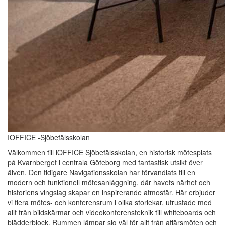
IOFFICE -Sjöbefälsskolan
Välkommen till iOFFICE Sjöbefälsskolan, en historisk mötesplats
på Kvarnberget i centrala Göteborg med fantastisk utsikt över
älven. Den tidigare Navigationsskolan har förvandlats till en
modern och funktionell mötesanläggning, där havets närhet och
historiens vingslag skapar en inspirerande atmosfär. Här erbjuder
vi flera mötes- och konferensrum i olika storlekar, utrustade med
allt från bildskärmar och videokonferensteknik till whiteboards och
blädderblock. Rummen lämpar sig väl för allt från affärsmöten och