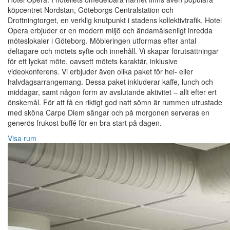
köpcentret Nordstan, Göteborgs Centralstation och
Drottningtorget, en verklig knutpunkt i stadens kollektivtrafik. Hotel
Opera erbjuder er en modern miljö och ändamålsenligt inredda
möteslokaler i Göteborg. Möbleringen utformas efter antal
deltagare och mötets syfte och innehåll. Vi skapar förutsättningar
för ett lyckat möte, oavsett mötets karaktär, inklusive
videokonferens. Vi erbjuder även olika paket för hel- eller
halvdagsarrangemang. Dessa paket inkluderar kaffe, lunch och
middagar, samt någon form av avslutande aktivitet – allt efter ert
önskemål. För att få en riktigt god natt sömn är rummen utrustade
med sköna Carpe Diem sängar och på morgonen serveras en
generös frukost buffé för en bra start på dagen.
Visa rum