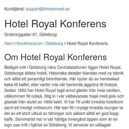
Kundtjänst:
support@timetomeet.se
Hotel Royal Konferens
Drottninggatan 67, Göteborg
Hem
Konferensrum i Göteborg
Hotel Royal Konferens
Om Hotel Royal Konferens
Beläget mitt i Göteborg nära Centralstationen ligger Hotel Royal,
Göteborgs äldsta hotell. Historiska detaljer blandas med ny teknik
och alltid ett personligt bemötande. Här njuter du av hembakad
kaka till kaffet, eller varför inte vår berömda äggröra till frukost.
Sedan 1852 har Hotel Royal tagit emot gäster från hela världen,
välkommen Ni också. Stig in i vår välbevarade foajé med golv och
glastak från slutet av 1800-talet. Vi har 76 unikt inredda hotellrum
samt ett trevligt mötesrum. Här kan Ni i mysigt inredda lounger ta
del av ett stort utbud av tidningar och såklart alltid en god kopp
kaffe. Sommartid har vi vår härliga innergård öppen som är en
lugn oas mitt i hjärtat av Göteborg. Vi serverar en vällagad