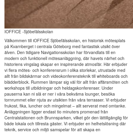
IOFFICE -Sjöbefälsskolan
Välkommen till iOFFICE Sjöbefälsskolan, en historisk mötesplats
på Kvarnberget i centrala Göteborg med fantastisk utsikt över
älven. Den tidigare Navigationsskolan har förvandlats till en
modern och funktionell mötesanläggning, där havets närhet och
historiens vingslag skapar en inspirerande atmosfär. Här erbjuder
vi flera mötes- och konferensrum i olika storlekar, utrustade med
allt från bildskärmar och videokonferensteknik till whiteboards och
blädderblock. Rummen lämpar sig väl för allt från affärsmöten och
workshops till utbildningar och heldagskonferenser. Under
pauserna kan ni slå er ner i våra bekväma lounger, besöka
tornrummet eller njuta av utsikten från våra terrasser. Vi erbjuder
frukost, fika, luncher och mingelmat – allt serverat med omtanke.
Anläggningen ligger endast tio minuters promenad från
Centralstationen och Brunnsparken, vilket gör den lättillgänglig för
både lokala och tillresta gäster. Vi erbjuder en helhetslösning där
teknik, service och miljö samspelar för att skapa en