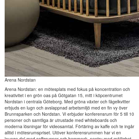
Arena Nordstan
Arena Nordstan: en mötesplats med fokus på koncentration och
kreativitet i en grön oas på Götgatan 15, mitt i köpcentrumet
Nordstan i centrala Göteborg. Med gröna växter och fågelkvitter
erbjuds en lugn och avslappnad arbetsmiljö med en fin vy över
Brunnsparken och Nordstan. Vi erbjuder konferensrum för 5 till 10
personer och samtliga är utrustade med whiteboards och
moderna lösningar för videosamtal. Förtäring av kaffe och te ingår
alltid i mötesrumspriset. Utöver konferensrummen har vi en
lounge del med soffgrupper och hammock, pentry med möjlighet