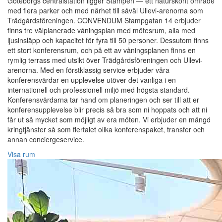
Göteborgs centralstation ligger Stampen — ett naturskönt område
med flera parker och med närhet till såväl Ullevi-arenorna som
Trädgårdsföreningen. CONVENDUM Stampgatan 14 erbjuder
finns tre välplanerade våningsplan med mötesrum, alla med
ljusinsläpp och kapacitet för fyra till 50 personer. Dessutom finns
ett stort konferensrum, och på ett av våningsplanen finns en
rymlig terrass med utsikt över Trädgårdsföreningen och Ullevi-
arenorna. Med en förstklassig service erbjuder våra
konferensvärdar en upplevelse utöver det vanliga i en
internationell och professionell miljö med högsta standard.
Konferensvärdarna tar hand om planeringen och ser till att er
konferensupplevelse blir precis så bra som ni hoppats och att ni
får ut så mycket som möjligt av era möten. Vi erbjuder en mängd
kringtjänster så som flertalet olika konferenspaket, transfer och
annan conciergeservice.
Visa rum