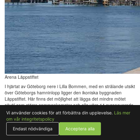
Arena Läppstiftet
I hjärtat av Göteborg nere i Lilla Bommen, med en strålande utsikt
över Göteborgs hamninlopp ligger den ikoniska byggnaden
Läppstiftet. Här finns det möjlighet att lägga det mindre mötet
såväl som större sammankomster och alla våra 14 nyrenoverade
mötesrum är utrustade med den senaste tekniken. Varför inte ta
Vi använder cookies för att förbättra din upplevelse.
Läs mer
ert möte till nya höjder och boka en konferens uppe på våning 21
om vår integritetspolicy
med en svårslagen utsikt över Göteborg? Nere i Lilla Bommen
Endast nödvändiga
Acceptera alla
ståtar den ikoniska byggnaden Läppstiftet. Låt er inte luras av att
utsidan ser likadan ut som när huset byggdes, för på insidan har