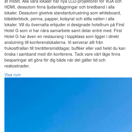
åt mötet. Alla våra lokaler har nya LCD-projektorer för VGA och
HDMI, dessutom finns ljudanläggningar och bredband i alla
lokaler. Dessutom givetvis standardutrustning som whiteboard,
blädderblock, penna, papper, kolsyrat och stilla vatten i alla
lokaler. Vill du övernatta erbjuder vi designade hotellrum på First
Hotel G som vi har nära samarbete samt delar entré med. First
Hotel G har även en restaurang i toppklass som ligger i direkt
anslutning till konferenslokalerna. Vi serverar allt från
frukostfrallan till trerättersmiddagar, bufféer eller vad helst du kan
önska i samband med din konferens. Tack vare vårt läge finns
besparingar att göra för dig både när det gäller tid och
reskostnader.
Visa rum