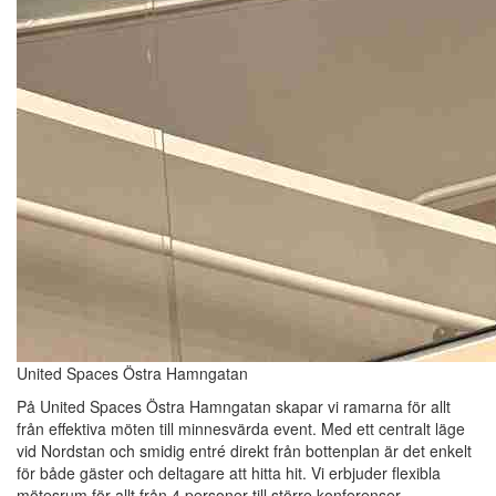
United Spaces Östra Hamngatan
På United Spaces Östra Hamngatan skapar vi ramarna för allt
från effektiva möten till minnesvärda event. Med ett centralt läge
vid Nordstan och smidig entré direkt från bottenplan är det enkelt
för både gäster och deltagare att hitta hit. Vi erbjuder flexibla
mötesrum för allt från 4 personer till större konferenser,