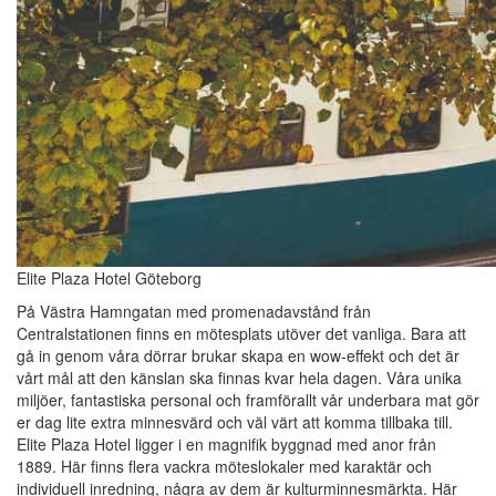
Elite Plaza Hotel Göteborg
På Västra Hamngatan med promenadavstånd från
Centralstationen finns en mötesplats utöver det vanliga. Bara att
gå in genom våra dörrar brukar skapa en wow-effekt och det är
vårt mål att den känslan ska finnas kvar hela dagen. Våra unika
miljöer, fantastiska personal och framförallt vår underbara mat gör
er dag lite extra minnesvärd och väl värt att komma tillbaka till.
Elite Plaza Hotel ligger i en magnifik byggnad med anor från
1889. Här finns flera vackra möteslokaler med karaktär och
individuell inredning, några av dem är kulturminnesmärkta. Här