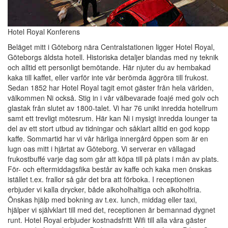
Hotel Royal Konferens
Beläget mitt i Göteborg nära Centralstationen ligger Hotel Royal,
Göteborgs äldsta hotell. Historiska detaljer blandas med ny teknik
och alltid ett personligt bemötande. Här njuter du av hembakad
kaka till kaffet, eller varför inte vår berömda äggröra till frukost.
Sedan 1852 har Hotel Royal tagit emot gäster från hela världen,
välkommen Ni också. Stig in i vår välbevarade foajé med golv och
glastak från slutet av 1800-talet. Vi har 76 unikt inredda hotellrum
samt ett trevligt mötesrum. Här kan Ni i mysigt inredda lounger ta
del av ett stort utbud av tidningar och såklart alltid en god kopp
kaffe. Sommartid har vi vår härliga innergård öppen som är en
lugn oas mitt i hjärtat av Göteborg. Vi serverar en vällagad
frukostbuffé varje dag som går att köpa till på plats i mån av plats.
För- och eftermiddagsfika består av kaffe och kaka men önskas
istället t.ex. frallor så går det bra att förboka. I receptionen
erbjuder vi kalla drycker, både alkoholhaltiga och alkoholfria.
Önskas hjälp med bokning av t.ex. lunch, middag eller taxi,
hjälper vi självklart till med det, receptionen är bemannad dygnet
runt. Hotel Royal erbjuder kostnadsfritt Wifi till alla våra gäster