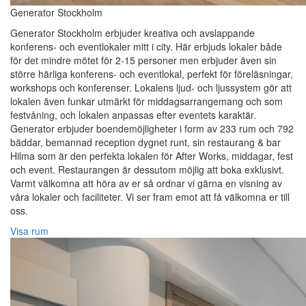
Generator Stockholm
Generator Stockholm erbjuder kreativa och avslappande
konferens- och eventlokaler mitt i city. Här erbjuds lokaler både
för det mindre mötet för 2-15 personer men erbjuder även sin
större härliga konferens- och eventlokal, perfekt för föreläsningar,
workshops och konferenser. Lokalens ljud- och ljussystem gör att
lokalen även funkar utmärkt för middagsarrangemang och som
festvåning, och lokalen anpassas efter eventets karaktär.
Generator erbjuder boendemöjligheter i form av 233 rum och 792
bäddar, bemannad reception dygnet runt, sin restaurang & bar
Hilma som är den perfekta lokalen för After Works, middagar, fest
och event. Restaurangen är dessutom möjlig att boka exklusivt.
Varmt välkomna att höra av er så ordnar vi gärna en visning av
våra lokaler och faciliteter. Vi ser fram emot att få välkomna er till
oss.
Visa rum