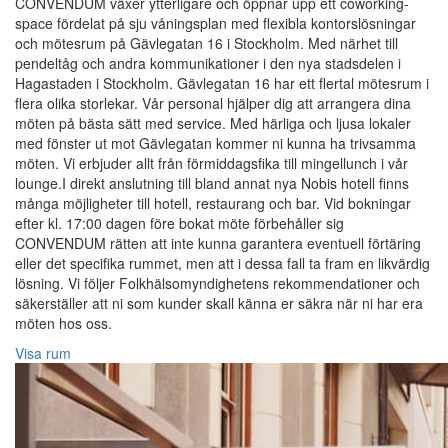
CONVENDUM växer ytterligare och öppnar upp ett coworking-
space fördelat på sju våningsplan med flexibla kontorslösningar
och mötesrum på Gävlegatan 16 i Stockholm. Med närhet till
pendeltåg och andra kommunikationer i den nya stadsdelen i
Hagastaden i Stockholm. Gävlegatan 16 har ett flertal mötesrum i
flera olika storlekar. Vår personal hjälper dig att arrangera dina
möten på bästa sätt med service. Med härliga och ljusa lokaler
med fönster ut mot Gävlegatan kommer ni kunna ha trivsamma
möten. Vi erbjuder allt från förmiddagsfika till mingellunch i vår
lounge.I direkt anslutning till bland annat nya Nobis hotell finns
många möjligheter till hotell, restaurang och bar. Vid bokningar
efter kl. 17:00 dagen före bokat möte förbehåller sig
CONVENDUM rätten att inte kunna garantera eventuell förtäring
eller det specifika rummet, men att i dessa fall ta fram en likvärdig
lösning. Vi följer Folkhälsomyndighetens rekommendationer och
säkerställer att ni som kunder skall känna er säkra när ni har era
möten hos oss.
Visa rum