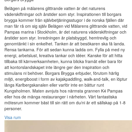
Belägen på mälarens glittrande vatten är det naturens
väderskiftningar och årstider som styr. Inspirationen till borgars
brygga kommer från självbetjäningsstugor i de norska fjällen där
man får rå om sig själv Belägen vid Mälarens glittrande vatten, vid
Pampas marina i Stockholm, är det naturens väderskiftningar och
årstider som styr. Inredningen är platsbyggd, hemtrevlig och
genomtänkt i sin enkelhet. Tanken är att besökaren ska få landa.
Rensa tankarna. För att sedan kunna ladda om. Fylla på med ny
energi, arbetslust, kreativa tankar och idéer. Kanske för att hitta
tillbaka till kärnverksamheten, kunna blicka framåt eller bara för
att kontorslandskapet inte längre ger den inspiration och
stimulans ni behöver. Borgars Brygga erbjuder, förutom härlig
miljö, energiboost i form av kajakpaddling, walk-and-talk, en löptur
långs Karlbergskanalen eller varför inte en båttur runt
Kungsholmen. Maten avnjuts hos närmsta grannen K4 Pampas
eller hos de många restauranger i närheten. Vårt fantastiska
mötesrum kommer bäst till sin rätt om du/ni är ett sällskap på 1-8
personer.
Visa rum