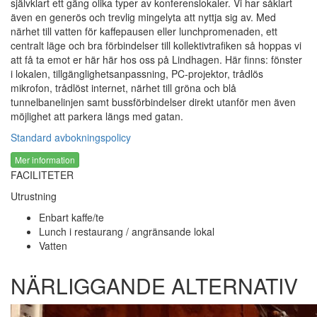
självklart ett gäng olika typer av konferenslokaler. Vi har såklart
även en generös och trevlig mingelyta att nyttja sig av. Med
närhet till vatten för kaffepausen eller lunchpromenaden, ett
centralt läge och bra förbindelser till kollektivtrafiken så hoppas vi
att få ta emot er här här hos oss på Lindhagen. Här finns: fönster
i lokalen, tillgänglighetsanpassning, PC-projektor, trådlös
mikrofon, trådlöst internet, närhet till gröna och blå
tunnelbanelinjen samt bussförbindelser direkt utanför men även
möjlighet att parkera längs med gatan.
Standard avbokningspolicy
Mer information
FACILITETER
Utrustning
Enbart kaffe/te
Lunch i restaurang / angränsande lokal
Vatten
NÄRLIGGANDE ALTERNATIV