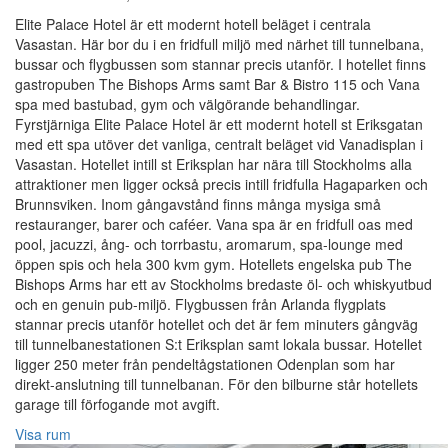
Elite Palace Hotel är ett modernt hotell beläget i centrala
Vasastan. Här bor du i en fridfull miljö med närhet till tunnelbana,
bussar och flygbussen som stannar precis utanför. I hotellet finns
gastropuben The Bishops Arms samt Bar & Bistro 115 och Vana
spa med bastubad, gym och välgörande behandlingar.
Fyrstjärniga Elite Palace Hotel är ett modernt hotell st Eriksgatan
med ett spa utöver det vanliga, centralt beläget vid Vanadisplan i
Vasastan. Hotellet intill st Eriksplan har nära till Stockholms alla
attraktioner men ligger också precis intill fridfulla Hagaparken och
Brunnsviken. Inom gångavstånd finns många mysiga små
restauranger, barer och caféer. Vana spa är en fridfull oas med
pool, jacuzzi, ång- och torrbastu, aromarum, spa-lounge med
öppen spis och hela 300 kvm gym. Hotellets engelska pub The
Bishops Arms har ett av Stockholms bredaste öl- och whiskyutbud
och en genuin pub-miljö. Flygbussen från Arlanda flygplats
stannar precis utanför hotellet och det är fem minuters gångväg
till tunnelbanestationen S:t Eriksplan samt lokala bussar. Hotellet
ligger 250 meter från pendeltågstationen Odenplan som har
direkt-anslutning till tunnelbanan. För den bilburne står hotellets
garage till förfogande mot avgift.
Visa rum