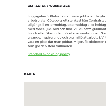
Eftermiddag
OM FACTORY WORKSPACE
Heldag
Friggagatan 3. Platsen du vill vara, jobba och knyta 
arbetsplats i Göteborg, ett stenkast från Centralst
tillgång till en förmiddag, eftermiddag eller heldag
med toner, ljud, bild och film. Vill du sätta guldkant
Lunch eller Fika under mötet eller workshopen. S
givande, inspirerande och bra miljö att arbeta i. V
vara en plats där man jobbar. Miljön, flexibilitet
som gör den stora skillnaden.
Standard avbokningspolicy
KARTA