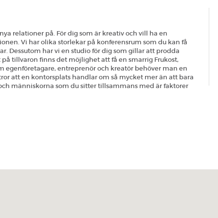
nya relationer på. För dig som är kreativ och vill ha en
ationen. Vi har olika storlekar på konferensrum som du kan få
ar. Dessutom har vi en studio för dig som gillar att prodda
 på tillvaron finns det möjlighet att få en smarrig Frukost,
om egenföretagare, entreprenör och kreatör behöver man en
i tror att en kontorsplats handlar om så mycket mer än att bara
en och människorna som du sitter tillsammans med är faktorer