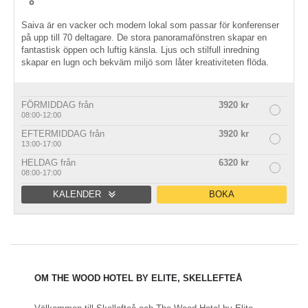
Saiva är en vacker och modern lokal som passar för konferenser
på upp till 70 deltagare. De stora panoramafönstren skapar en
fantastisk öppen och luftig känsla. Ljus och stilfull inredning
skapar en lugn och bekväm miljö som låter kreativiteten flöda.
FÖRMIDDAG från
3920 kr
08:00-12:00
EFTERMIDDAG från
3920 kr
13:00-17:00
HELDAG från
6320 kr
08:00-17:00
KALENDER
BOKA
Förmiddag
Eftermiddag
Heldag
OM THE WOOD HOTEL BY ELITE, SKELLEFTEÅ